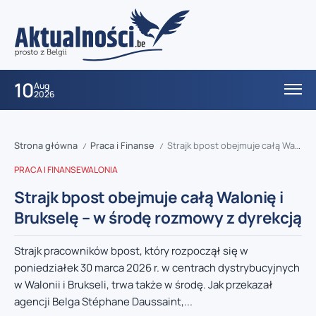
10
Aug
2026
Strona główna
Praca i Finanse
Strajk bpost obejmuje całą Walonię i Brukselę – w środę rozmowy z dyrekcją
/
/
PRACA I FINANSE
WALONIA
Strajk bpost obejmuje całą Walonię i
Brukselę – w środę rozmowy z dyrekcją
Strajk pracowników bpost, który rozpoczął się w
poniedziałek 30 marca 2026 r. w centrach dystrybucyjnych
w Walonii i Brukseli, trwa także w środę. Jak przekazał
agencji Belga Stéphane Daussaint,...