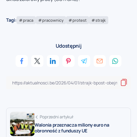
Tagi:
praca
pracownicy
protest
strajk
Udostępnij
Poprzedni artykuł
Walonia przeznacza miliony euro na
obronność z funduszy UE