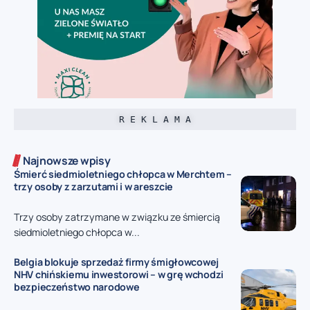
R E K L A M A
Najnowsze wpisy
Śmierć siedmioletniego chłopca w Merchtem –
trzy osoby z zarzutami i w areszcie
Trzy osoby zatrzymane w związku ze śmiercią
siedmioletniego chłopca w...
Belgia blokuje sprzedaż firmy śmigłowcowej
NHV chińskiemu inwestorowi – w grę wchodzi
bezpieczeństwo narodowe