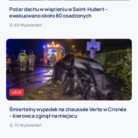
Pożar dachu w więzieniu w Saint-Hubert –
ewakuowano około 80 osadzonych
69 Wyświetleń
LIÈGE
Śmiertelny wypadek na chaussée Verte w Crisnée
– kierowca zginął na miejscu
70 Wyświetleń