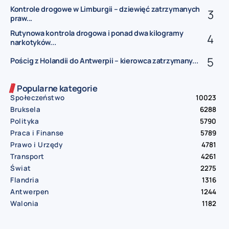
Kontrole drogowe w Limburgii – dziewięć zatrzymanych
praw...
Rutynowa kontrola drogowa i ponad dwa kilogramy
narkotyków...
Pościg z Holandii do Antwerpii – kierowca zatrzymany...
Popularne kategorie
Społeczeństwo
10023
Bruksela
6288
Polityka
5790
Praca i Finanse
5789
Prawo i Urzędy
4781
Transport
4261
Świat
2275
Flandria
1316
Antwerpen
1244
Walonia
1182