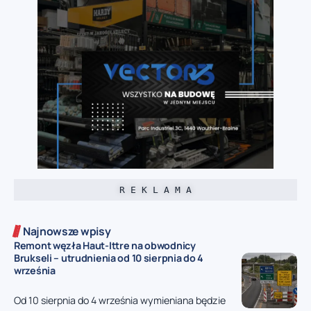
R E K L A M A
Najnowsze wpisy
Remont węzła Haut-Ittre na obwodnicy
Brukseli – utrudnienia od 10 sierpnia do 4
września
Od 10 sierpnia do 4 września wymieniana będzie