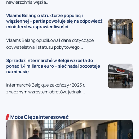
nawierzchnia węzła...
Vlaams Belang o strukturze populacji
więziennej – partia powołuje się na odpowiedź
ministerstwa sprawiedliwości
Vlaams Belang opublikował dane dotyczące
obywatelstwa i statusu pobytowego...
Sprzedaż Intermarché w Belgii wzrosła do
ponad 1,4 miliarda euro – sieć nadal pozostaje
na minusie
Intermarché Belgique zakończył 2025 r.
znacznym wzrostem obrotów, jednak...
Może Cię zainteresować