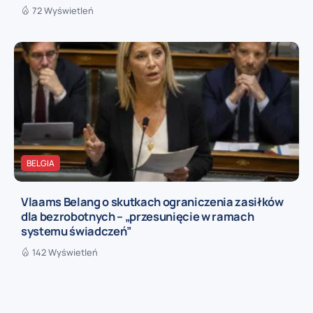
72 Wyświetleń
BELGIA
Vlaams Belang o skutkach ograniczenia zasiłków
dla bezrobotnych – „przesunięcie w ramach
systemu świadczeń”
142 Wyświetleń