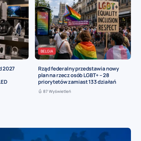
BELGIA
d 2027
Rząd federalny przedstawia nowy
,
plan na rzecz osób LGBT+ – 28
LED
priorytetów zamiast 133 działań
87 Wyświetleń