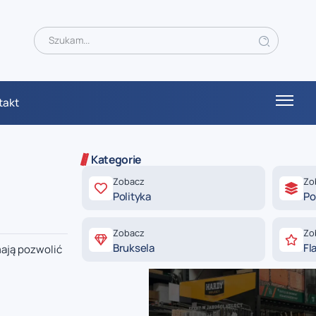
takt
Kategorie
Zobacz
Zo
Polityka
Po
Zobacz
Zo
Bruksela
Fl
mają pozwolić