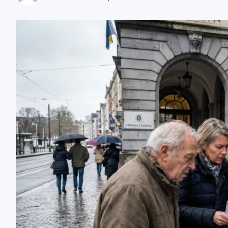
zaobserwuj nas
zaobserwuj nas
zaobserwuj nas
zaobserwuj nas