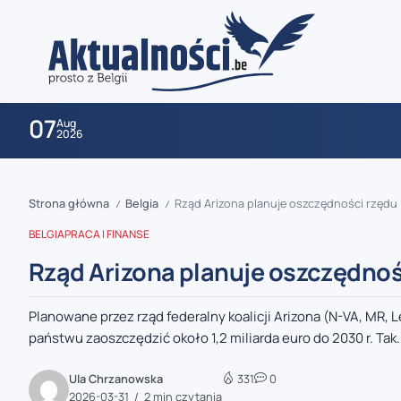
07
Aug
2026
Strona główna
Belgia
Rząd Arizona planuje oszczędności rzędu 1
/
/
BELGIA
PRACA I FINANSE
Rząd Arizona planuje oszczędnośc
Planowane przez rząd federalny koalicji Arizona (N-VA, MR,
zaobserwuj nas
państwu zaoszczędzić około 1,2 miliarda euro do 2030 r. Tak.
zaobserwuj nas
Ula Chrzanowska
331
0
2026-03-31
2 min czytania