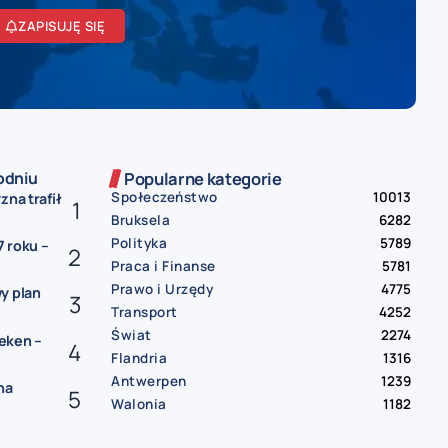
ZAPISUJĘ SIĘ
odniu
Popularne kategorie
Społeczeństwo
10013
zna trafił
Bruksela
6282
Polityka
5789
 roku –
Praca i Finanse
5781
Prawo i Urzędy
4775
y plan
Transport
4252
Świat
2274
eken –
Flandria
1316
Antwerpen
1239
na
Walonia
1182