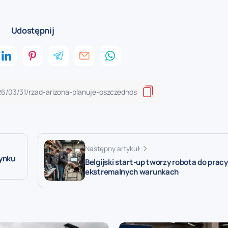
Udostępnij
Następny artykuł
rynku
Belgijski start-up tworzy robota do prac
ekstremalnych warunkach