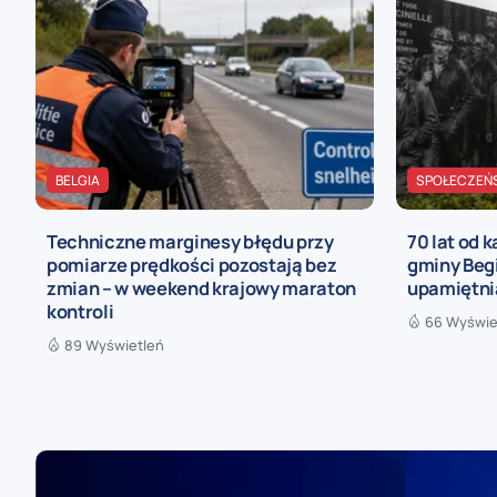
BELGIA
SPOŁECZEŃ
Techniczne marginesy błędu przy
70 lat od 
pomiarze prędkości pozostają bez
gminy Begi
zmian – w weekend krajowy maraton
upamiętni
kontroli
66 Wyświe
89 Wyświetleń