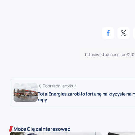
Poprzedni artykuł
TotalEnergies zarobiło fortunę na kryzysie na 
ropy
Może Cię zainteresować