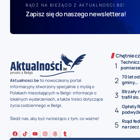
BĄDŹ NA BIEŻĄCO Z AKTUALNOSCI.BE!
Zapisz się do naszego newslettera!
Chętnie cz
Technicz
pomiarze 
70 lat od
Aktualnosci.be
to nowoczesny portal
gminy...
informacyjny stworzony specjalnie z myślą o
Strzały 
Polakach mieszkających w Belgii: informacje o
trafił do.
lokalnych wydarzeniach, a także treści dotyczące
życia codziennego w Belgii.
Opłaty R
podwyżki
Śledź nas, aby być na bieżąco z tym, co ważne!
Rząd fed
na rzecz