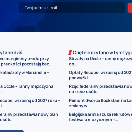
ytane dziś
Chętnie czytane w tym tyg
ne marginesy błędu przy
Strzały na Uccle – ranny mężczy
prędkości pozostają bez...
do...
 katastrofy w Marcinelle –
Opłaty Recupel wzrosną od 2027
podwyżki...
na Uccle – ranny mężczyzna
Rząd federalny przedstawia now
..
na rzecz osób...
ecupel wzrosną od 2027 roku –
Remont dworca Bockstael na La
...
zmiany w...
eralny przedstawia nowy plan
Belgijska armia szuka rekrutów 
 osób...
festiwalu muzycznym –...