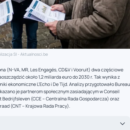
lizacja SI - Aktualnosci.be
zona (N-VA, MR, Les Engagés, CD&V i Vooruit) dwa częściowe
szczędzić około 1,2 miliarda euro do 2030 r. Tak wynika z
niki ekonomiczne L’Echo i De Tijd. Analizy przygotowało Bureau
zekazano je partnerom społecznym zasiadającym w Conseil
et Bedrijfsleven (CCE – Centralna Rada Gospodarcza) oraz
dsraad (CNT – Krajowa Rada Pracy).