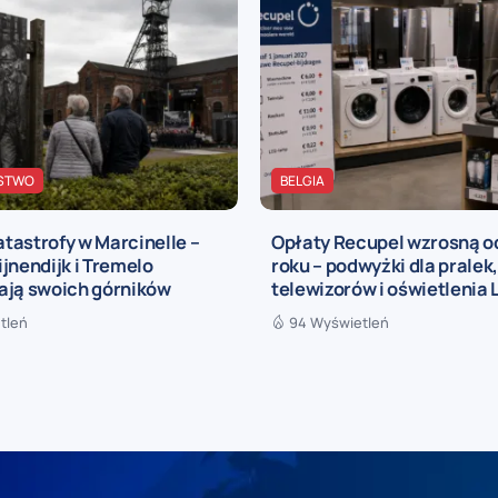
STWO
BELGIA
katastrofy w Marcinelle –
Opłaty Recupel wzrosną o
jnendijk i Tremelo
roku – podwyżki dla pralek
ają swoich górników
telewizorów i oświetlenia 
tleń
94 Wyświetleń