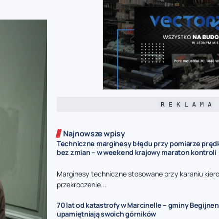
R E K L A M A
Najnowsze wpisy
Techniczne marginesy błędu przy pomiarze prędk
bez zmian – w weekend krajowy maraton kontroli
Marginesy techniczne stosowane przy karaniu kie
przekroczenie...
70 lat od katastrofy w Marcinelle – gminy Begijnen
upamiętniają swoich górników