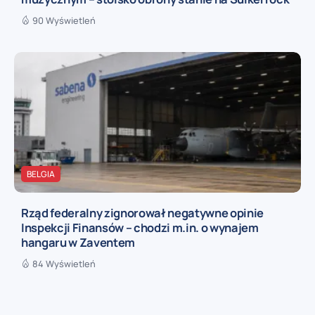
90 Wyświetleń
BELGIA
Rząd federalny zignorował negatywne opinie
Inspekcji Finansów – chodzi m.in. o wynajem
hangaru w Zaventem
84 Wyświetleń