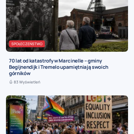
SPOŁECZEŃSTWO
70 lat od katastrofy w Marcinelle – gminy
Begijnendijk i Tremelo upamiętniają swoich
górników
83 Wyświetleń