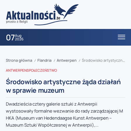
07
Aug
2026
Strona główna
Flandria
Antwerpen
Środowisko artystyczne żąda działań w sprawie muzeum
/
/
/
ANTWERPEN
SPOŁECZEŃSTWO
Środowisko artystyczne żąda działań
w sprawie muzeum
Dwadzieścia cztery galerie sztuki z Antwerpii
wystosowały formalne wezwanie do rady zarządzającej M
HKA (Museum van Hedendaagse Kunst Antwerpen –
Muzeum Sztuki Współczesnej w Antwerpii),...