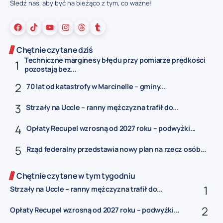
Śledź nas, aby być na bieżąco z tym, co ważne!
Chętnie czytane dziś
Techniczne marginesy błędu przy pomiarze prędkości
pozostają bez...
70 lat od katastrofy w Marcinelle – gminy...
Strzały na Uccle – ranny mężczyzna trafił do...
Opłaty Recupel wzrosną od 2027 roku – podwyżki...
Rząd federalny przedstawia nowy plan na rzecz osób...
Chętnie czytane w tym tygodniu
Strzały na Uccle – ranny mężczyzna trafił do...
Opłaty Recupel wzrosną od 2027 roku – podwyżki...