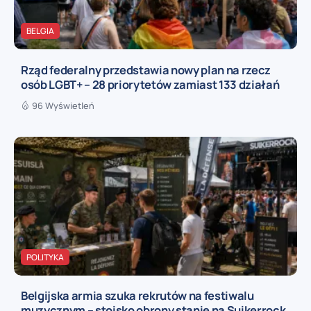
BELGIA
Rząd federalny przedstawia nowy plan na rzecz
osób LGBT+ – 28 priorytetów zamiast 133 działań
96 Wyświetleń
POLITYKA
Belgijska armia szuka rekrutów na festiwalu
muzycznym – stoisko obrony stanie na Suikerrock