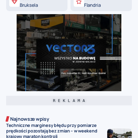
Bruksela
Flandria
R E K L A M A
Najnowsze wpisy
Techniczne marginesy błędu przy pomiarze
prędkości pozostają bez zmian – w weekend
krajowy maraton kontroli