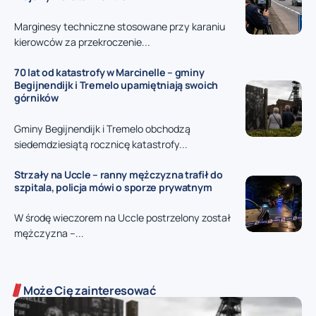
Marginesy techniczne stosowane przy karaniu
kierowców za przekroczenie...
70 lat od katastrofy w Marcinelle – gminy
Begijnendijk i Tremelo upamiętniają swoich
górników
Gminy Begijnendijk i Tremelo obchodzą
siedemdziesiątą rocznicę katastrofy...
Strzały na Uccle – ranny mężczyzna trafił do
szpitala, policja mówi o sporze prywatnym
W środę wieczorem na Uccle postrzelony został
mężczyzna –...
Może Cię zainteresować