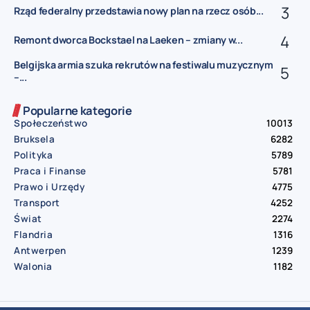
Rząd federalny przedstawia nowy plan na rzecz osób...
Remont dworca Bockstael na Laeken – zmiany w...
Belgijska armia szuka rekrutów na festiwalu muzycznym
–...
Popularne kategorie
Społeczeństwo
10013
Bruksela
6282
Polityka
5789
Praca i Finanse
5781
Prawo i Urzędy
4775
Transport
4252
Świat
2274
Flandria
1316
Antwerpen
1239
Walonia
1182