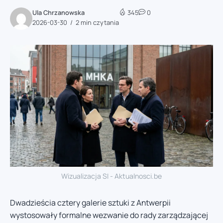
Ula Chrzanowska
345
0
2026-03-30
2 min czytania
Wizualizacja SI - Aktualnosci.be
Dwadzieścia cztery galerie sztuki z Antwerpii
wystosowały formalne wezwanie do rady zarządzającej