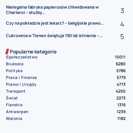
Nielegalna fabryka papierosów zlikwidowana w
Charleroi – służby...
Czy na pokładzie jest lekarz? – belgijskie prawo...
Cukrownia w Tienen świętuje 190 lat istnienia –...
Popularne kategorie
Społeczeństwo
10011
Bruksela
6280
Polityka
5786
Praca i Finanse
5779
Prawo i Urzędy
4773
Transport
4250
Świat
2273
Flandria
1316
Antwerpen
1239
Walonia
1182