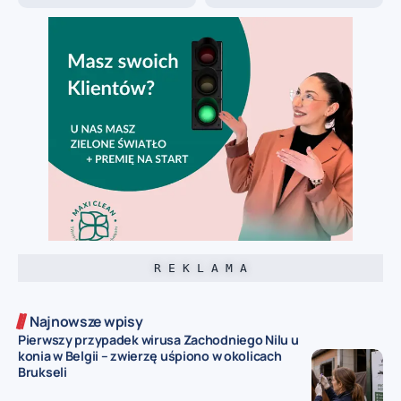
R E K L A M A
Najnowsze wpisy
Pierwszy przypadek wirusa Zachodniego Nilu u
konia w Belgii – zwierzę uśpiono w okolicach
Brukseli