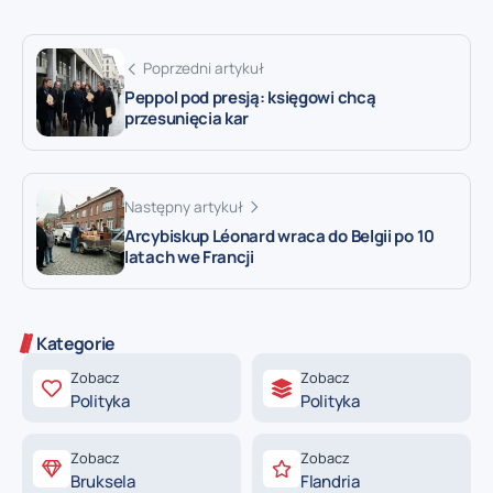
Poprzedni artykuł
Peppol pod presją: księgowi chcą
przesunięcia kar
Następny artykuł
Arcybiskup Léonard wraca do Belgii po 10
latach we Francji
Kategorie
Zobacz
Zobacz
Polityka
Polityka
Zobacz
Zobacz
Bruksela
Flandria