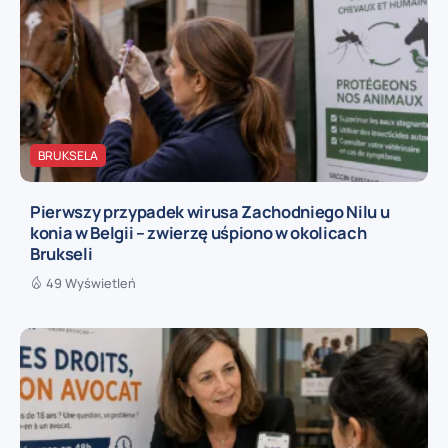
BRUKSELA
Pierwszy przypadek wirusa Zachodniego Nilu u
konia w Belgii – zwierzę uśpiono w okolicach
Brukseli
49 Wyświetleń