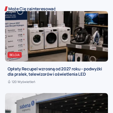
Może Cię zainteresować
BELGIA
Opłaty Recupel wzrosną od 2027 roku – podwyżki
dla pralek, telewizorów i oświetlenia LED
120 Wyświetleń