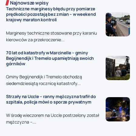
Najnowsze wpisy
Techniczne marginesy błędu przy pomiarze
prędkości pozostają bez zmian – w weekend
krajowy maraton kontroli
Marginesy techniczne stosowane przy karaniu
kierowców za przekroczenie...
70 lat od katastrofy w Marcinelle – gminy
Begijnendijk i Tremelo upamiętniają swoich
górników
Gminy Begijnendijk i Tremelo obchodzą
siedemdziesiątą rocznicę katastrofy...
Strzały na Uccle – ranny mężczyzna trafił do
szpitala, policja mówi o sporze prywatnym
W środę wieczorem na Uccle postrzelony został
mężczyzna –...