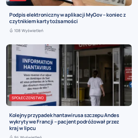
Podpis elektroniczny w aplikacji MyGov – koniec z
czytnikiem karty tożsamości
108 Wyświetleń
SPOŁECZEŃSTWO
Kolejny przypadek hantawirusa szczepu Andes
wykryty we Francji – pacjent podróżował przez
kraj w lipcu
94 Wyświetleń