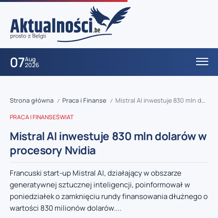
07
Aug
2026
Strona główna
Praca i Finanse
Mistral AI inwestuje 830 mln dolarów w procesory Nvidia
/
/
PRACA I FINANSE
ŚWIAT
Mistral AI inwestuje 830 mln dolarów w
procesory Nvidia
Francuski start-up Mistral AI, działający w obszarze
generatywnej sztucznej inteligencji, poinformował w
poniedziałek o zamknięciu rundy finansowania dłużnego o
wartości 830 milionów dolarów....