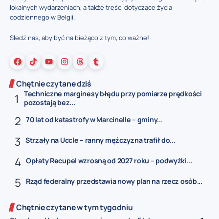
lokalnych wydarzeniach, a także treści dotyczące życia
codziennego w Belgii.
Śledź nas, aby być na bieżąco z tym, co ważne!
Chętnie czytane dziś
Techniczne marginesy błędu przy pomiarze prędkości
pozostają bez...
70 lat od katastrofy w Marcinelle – gminy...
Strzały na Uccle – ranny mężczyzna trafił do...
Opłaty Recupel wzrosną od 2027 roku – podwyżki...
Rząd federalny przedstawia nowy plan na rzecz osób...
Chętnie czytane w tym tygodniu