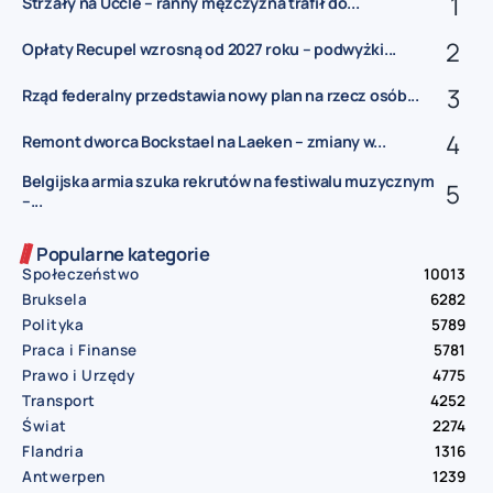
Strzały na Uccle – ranny mężczyzna trafił do...
Opłaty Recupel wzrosną od 2027 roku – podwyżki...
Rząd federalny przedstawia nowy plan na rzecz osób...
Remont dworca Bockstael na Laeken – zmiany w...
Belgijska armia szuka rekrutów na festiwalu muzycznym
–...
Popularne kategorie
Społeczeństwo
10013
Bruksela
6282
Polityka
5789
Praca i Finanse
5781
Prawo i Urzędy
4775
Transport
4252
Świat
2274
Flandria
1316
Antwerpen
1239