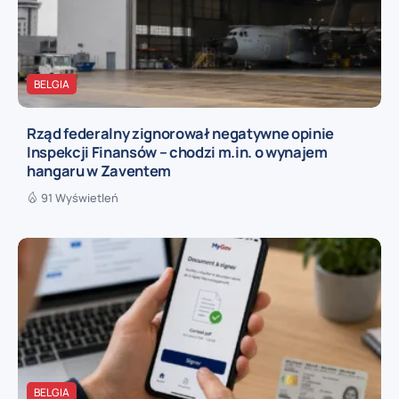
BELGIA
Rząd federalny zignorował negatywne opinie
Inspekcji Finansów – chodzi m.in. o wynajem
hangaru w Zaventem
91 Wyświetleń
BELGIA