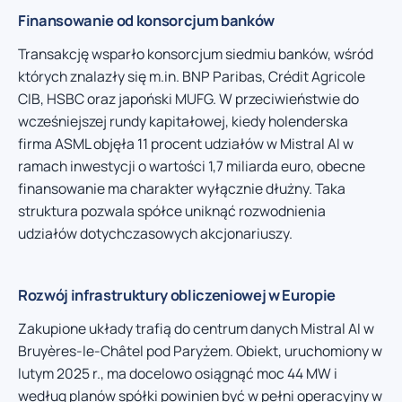
Finansowanie od konsorcjum banków
Transakcję wsparło konsorcjum siedmiu banków, wśród
których znalazły się m.in. BNP Paribas, Crédit Agricole
CIB, HSBC oraz japoński MUFG. W przeciwieństwie do
wcześniejszej rundy kapitałowej, kiedy holenderska
firma ASML objęła 11 procent udziałów w Mistral AI w
ramach inwestycji o wartości 1,7 miliarda euro, obecne
finansowanie ma charakter wyłącznie dłużny. Taka
struktura pozwala spółce uniknąć rozwodnienia
udziałów dotychczasowych akcjonariuszy.
Rozwój infrastruktury obliczeniowej w Europie
Zakupione układy trafią do centrum danych Mistral AI w
Bruyères-le-Châtel pod Paryżem. Obiekt, uruchomiony w
lutym 2025 r., ma docelowo osiągnąć moc 44 MW i
według planów spółki powinien być w pełni operacyjny w