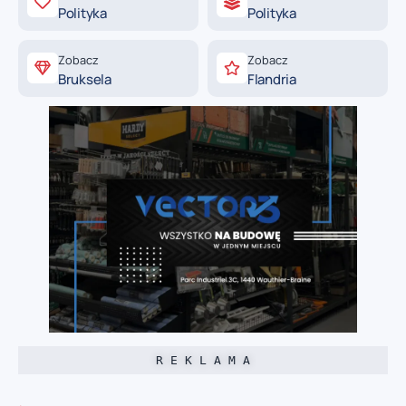
Polityka
Polityka
Zobacz
Zobacz
Bruksela
Flandria
R E K L A M A