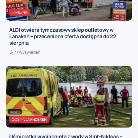
LIMBURG
ALDI otwiera tymczasowy sklep outletowy w
Lanaken – przeceniona oferta dostępna do 22
sierpnia
71 Wyświetleń
OOST-VLAANDEREN
Ośmiolatka wyciągnięta z wody w Sint-Niklaas –