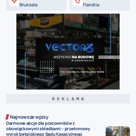
Bruksela
Flandria
R E K L A M A
Najnowsze wpisy
Darmowe akcje dla pracowników z
obowiązkowymi składkami – przełomowy
wyrok belgijskiego Sądu Kasacyjnego