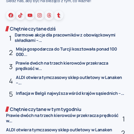
Śledź nas, aby być na bieżąco z tym, co ważne!
Chętnie czytane dziś
Darmowe akcje dla pracowników z obowiązkowymi
składkami –...
Misja gospodarcza do Turcji kosztowała ponad 100
000...
Prawie dwóch na trzech kierowców przekracza
prędkość w...
ALDI otwiera tymczasowy sklep outletowy w Lanaken
–...
Inflacja w Belgii najwyższa wśród krajów sąsiednich –...
Chętnie czytane w tym tygodniu
Prawie dwóch na trzech kierowców przekracza prędkość
w...
ALDI otwiera tymczasowy sklep outletowy w Lanaken