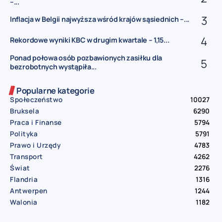
–...
Inflacja w Belgii najwyższa wśród krajów sąsiednich –...
Rekordowe wyniki KBC w drugim kwartale – 1,15...
Ponad połowa osób pozbawionych zasiłku dla
bezrobotnych wystąpiła...
Popularne kategorie
Społeczeństwo
10027
Bruksela
6290
Praca i Finanse
5794
Polityka
5791
Prawo i Urzędy
4783
Transport
4262
Świat
2276
Flandria
1316
Antwerpen
1244
Walonia
1182