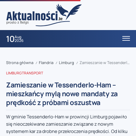
10
Aug
2026
Strona główna
Flandria
Limburg
Zamieszanie w Tessenderlo-Ham – mieszkańcy mylą nowe mandaty za prędkość z próbami oszustwa
/
/
/
LIMBURG
TRANSPORT
Zamieszanie w Tessenderlo-Ham –
mieszkańcy mylą nowe mandaty za
prędkość z próbami oszustwa
W gminie Tessenderlo-Ham w prowincji Limburg pojawiło
się nieoczekiwane zamieszanie związane z nowym
systemem kar za drobne przekroczenia prędkości. Od kilku