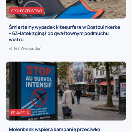
SPOŁECZEŃSTWO
Śmiertelny wypadek kitesurfera w Oostduinkerke
– 63-latek zginął po gwałtownym podmuchu
wiatru
148 Wyświetleń
BRUKSELA
Molenbeek wspiera kampanię przeciwko