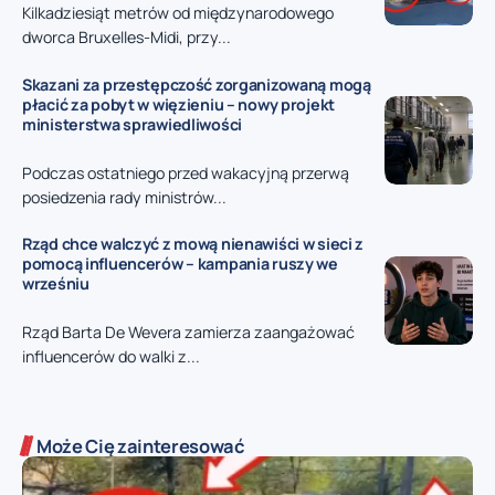
Kilkadziesiąt metrów od międzynarodowego
dworca Bruxelles-Midi, przy...
Skazani za przestępczość zorganizowaną mogą
płacić za pobyt w więzieniu – nowy projekt
ministerstwa sprawiedliwości
Podczas ostatniego przed wakacyjną przerwą
posiedzenia rady ministrów...
Rząd chce walczyć z mową nienawiści w sieci z
pomocą influencerów – kampania ruszy we
wrześniu
Rząd Barta De Wevera zamierza zaangażować
influencerów do walki z...
Może Cię zainteresować