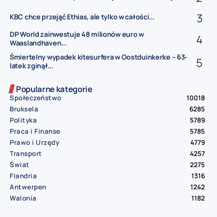
KBC chce przejąć Ethias, ale tylko w całości...
DP World zainwestuje 48 milionów euro w
Waaslandhaven...
Śmiertelny wypadek kitesurfera w Oostduinkerke – 63-
latek zginął...
Popularne kategorie
Społeczeństwo
10018
Bruksela
6285
Polityka
5789
Praca i Finanse
5785
Prawo i Urzędy
4779
Transport
4257
Świat
2275
Flandria
1316
Antwerpen
1242
Walonia
1182