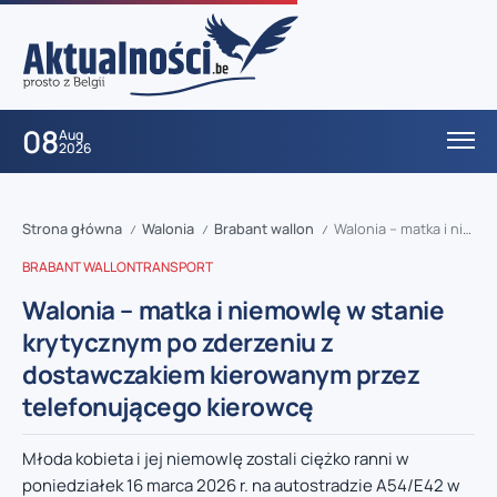
08
Aug
2026
Strona główna
Walonia
Brabant wallon
Walonia – matka i niemowlę w stanie krytycznym po zderzeniu z dostawczakiem kierowanym przez telefonującego kierowcę
/
/
/
BRABANT WALLON
TRANSPORT
Walonia – matka i niemowlę w stanie
krytycznym po zderzeniu z
dostawczakiem kierowanym przez
telefonującego kierowcę
Młoda kobieta i jej niemowlę zostali ciężko ranni w
poniedziałek 16 marca 2026 r. na autostradzie A54/E42 w