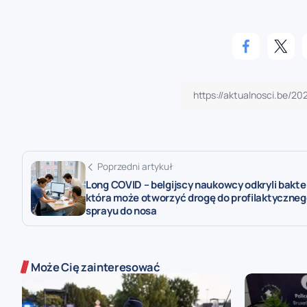
Poprzedni artykuł
Long COVID – belgijscy naukowcy odkryli bakte
która może otworzyć drogę do profilaktyczne
sprayu do nosa
Może Cię zainteresować