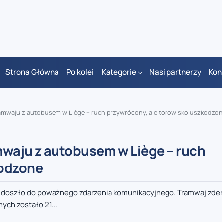
Strona Główna
Po kolei
Kategorie
Nasi partnerzy
Kon
ramwaju z autobusem w Liège – ruch przywrócony, ale torowisko uszkodzo
mwaju z autobusem w Liège – ruch
kodzone
e doszło do poważnego zdarzenia komunikacyjnego. Tramwaj zderz
ych zostało 21...