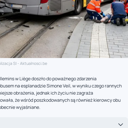
lizacja SI - Aktualnosci.be
llemins w Liège doszło do poważnego zdarzenia
obusem na esplanadzie Simone Veil, w wyniku czego rannych
ejsze obrażenia, jednak ich życiu nie zagraża
rmowała, że wśród poszkodowanych są również kierowcy obu
obecnie wyjaśniane.