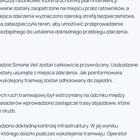
służby ratunkowe, które uruchomiły plan interwencji
wane zostały zaopatrzone na miejscu przez ratowników, a
miejsca zdarzenia wyznaczono szeroką strefę bezpieczeństwa,
cja zabezpieczyła teren, aby umożliwić przeprowadzenie
iezbędnego do ustalenia dokładnego przebiegu zdarzenia.
adzie Simone Veil został całkowicie przywrócony. Uszkodzone
ostały usunięte z miejsca zdarzenia. Jak poinformowała
 wykolejony tramwaj został odholowany do zajezdni.
wych ruch tramwajowy był wstrzymany na odcinku między
 pasażerów wprowadzono zastępcze trasy objazdowe, które
 służb.
dzono dokładną kontrolę infrastruktury. W jej wyniku
o którego doszło podczas wykolejenia tramwaju. Operator