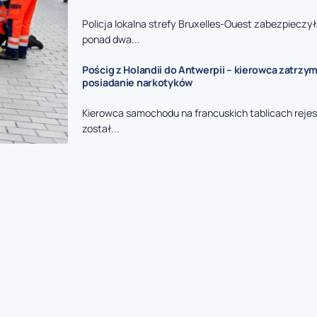
Policja lokalna strefy Bruxelles-Ouest zabezpieczy
ponad dwa...
Pościg z Holandii do Antwerpii – kierowca zatrzy
posiadanie narkotyków
Kierowca samochodu na francuskich tablicach reje
został...