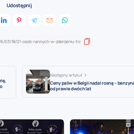
Udostępnij
Następny artykuł
rię,
Ceny paliw w Belgii nadal rosną – benzyn
go
od prawie dwóch lat