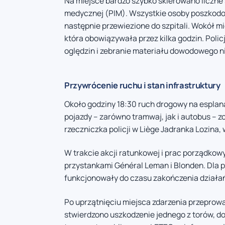
Na miejsce bardzo szybko skierowano liczne 
medycznej (PIM). Wszystkie osoby poszkodo
następnie przewiezione do szpitali. Wokół 
która obowiązywała przez kilka godzin. Poli
oględzin i zebranie materiału dowodowego n
Przywrócenie ruchu i stan infrastruktury
Około godziny 18:30 ruch drogowy na esplan
pojazdy – zarówno tramwaj, jak i autobus – z
rzeczniczka policji w Liège Jadranka Lozina,
W trakcie akcji ratunkowej i prac porządko
przystankami Général Leman i Blonden. Dla
funkcjonowały do czasu zakończenia działań
Po uprzątnięciu miejsca zdarzenia przeprowa
stwierdzono uszkodzenie jednego z torów, d