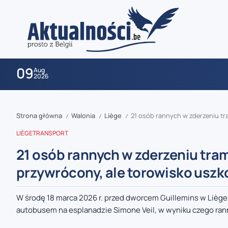
09
Aug
2026
Strona główna
Walonia
Liège
21 osób rannych w zderzeniu t
/
/
/
LIÈGE
TRANSPORT
21 osób rannych w zderzeniu tra
przywrócony, ale torowisko usz
zaobserwuj nas
W środę 18 marca 2026 r. przed dworcem Guillemins w Lièg
autobusem na esplanadzie Simone Veil, w wyniku czego rann
zaobserwuj nas