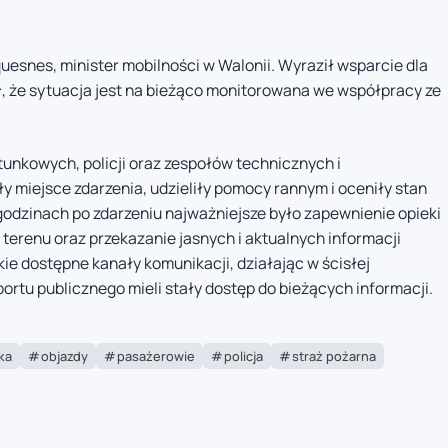
uesnes, minister mobilności w Walonii. Wyraził wsparcie dla
 że sytuacja jest na bieżąco monitorowana we współpracy ze
tunkowych, policji oraz zespołów technicznych i
y miejsce zdarzenia, udzieliły pomocy rannym i oceniły stan
 godzinach po zdarzeniu najważniejsze było zapewnienie opieki
renu oraz przekazanie jasnych i aktualnych informacji
e dostępne kanały komunikacji, działając w ścisłej
ortu publicznego mieli stały dostęp do bieżących informacji.
ka
objazdy
pasażerowie
policja
straż pożarna