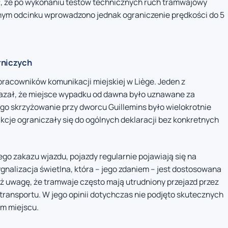
, że po wykonaniu testów technicznych ruch tramwajowy
zonym odcinku wprowadzono jednak ograniczenie prędkości do 5
rniczych
pracowników komunikacji miejskiej w Liège. Jeden z
kazał, że miejsce wypadku od dawna było uznawane za
go skrzyżowanie przy dworcu Guillemins było wielokrotnie
cje ograniczały się do ogólnych deklaracji bez konkretnych
go zakazu wjazdu, pojazdy regularnie pojawiają się na
nalizacja świetlna, która – jego zdaniem – jest dostosowana
ż uwagę, że tramwaje często mają utrudniony przejazd przez
ransportu. W jego opinii dotychczas nie podjęto skutecznych
m miejscu.