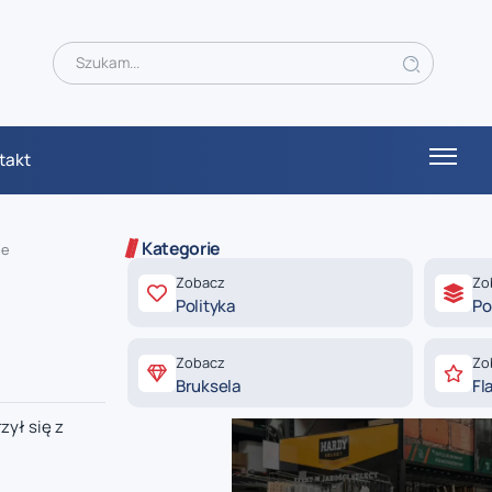
takt
Kategorie
ne
Zobacz
Zo
Polityka
Po
Zobacz
Zo
Bruksela
Fl
ył się z