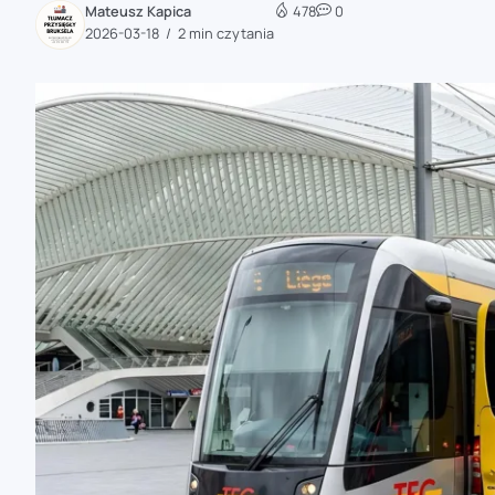
Mateusz Kapica
478
0
zaobserwuj nas
2026-03-18
2 min czytania
zaobserwuj nas
zaobserwuj nas
zaobserwuj nas