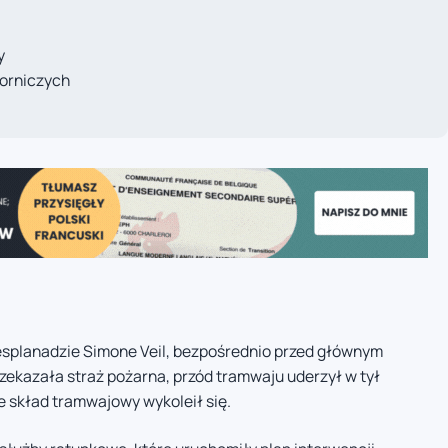
y
torniczych
 esplanadzie Simone Veil, bezpośrednio przed głównym
zekazała straż pożarna, przód tramwaju uderzył w tył
że skład tramwajowy wykoleił się.