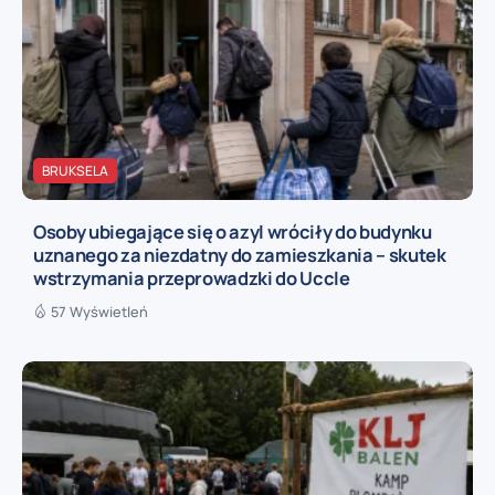
BRUKSELA
Osoby ubiegające się o azyl wróciły do budynku
uznanego za niezdatny do zamieszkania – skutek
wstrzymania przeprowadzki do Uccle
57 Wyświetleń