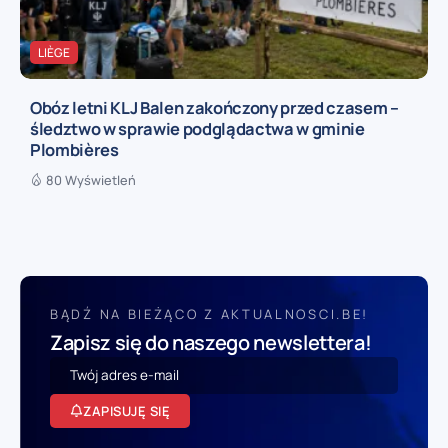
LIÈGE
Obóz letni KLJ Balen zakończony przed czasem –
śledztwo w sprawie podglądactwa w gminie
Plombières
80 Wyświetleń
BĄDŹ NA BIEŻĄCO Z AKTUALNOSCI.BE!
Zapisz się do naszego newslettera!
ZAPISUJĘ SIĘ