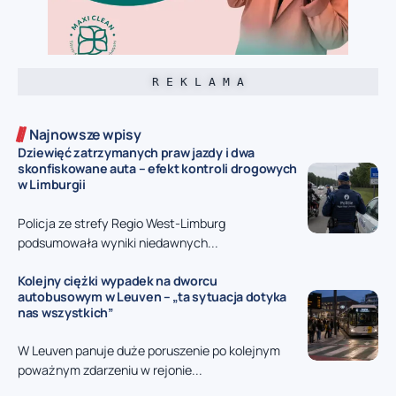
R E K L A M A
Najnowsze wpisy
Dziewięć zatrzymanych praw jazdy i dwa
skonfiskowane auta – efekt kontroli drogowych
w Limburgii
Policja ze strefy Regio West-Limburg
podsumowała wyniki niedawnych...
Kolejny ciężki wypadek na dworcu
autobusowym w Leuven – „ta sytuacja dotyka
nas wszystkich”
W Leuven panuje duże poruszenie po kolejnym
poważnym zdarzeniu w rejonie...