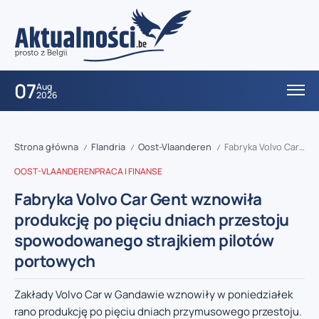
07
Aug
2026
Strona główna
Flandria
Oost-Vlaanderen
Fabryka Volvo Car Gent wznowiła produkcję po pięciu dniach przestoju spowodowanego strajkiem pilotów portowych
/
/
/
OOST-VLAANDEREN
PRACA I FINANSE
Fabryka Volvo Car Gent wznowiła
produkcję po pięciu dniach przestoju
spowodowanego strajkiem pilotów
portowych
Zakłady Volvo Car w Gandawie wznowiły w poniedziałek
rano produkcję po pięciu dniach przymusowego przestoju.