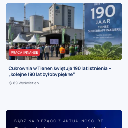
PRACA I FINANSE
Cukrownia w Tienen świętuje 190 lat istnienia –
„kolejne 190 lat byłoby piękne”
89 Wyświetleń
BĄDŹ NA BIEŻĄCO Z AKTUALNOSCI.BE!