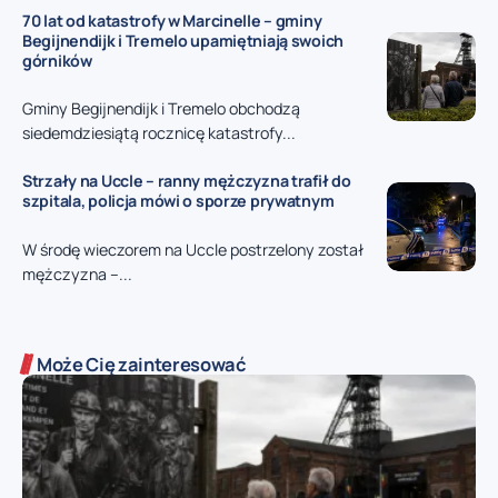
70 lat od katastrofy w Marcinelle – gminy
Begijnendijk i Tremelo upamiętniają swoich
górników
Gminy Begijnendijk i Tremelo obchodzą
siedemdziesiątą rocznicę katastrofy...
Strzały na Uccle – ranny mężczyzna trafił do
szpitala, policja mówi o sporze prywatnym
W środę wieczorem na Uccle postrzelony został
mężczyzna –...
Może Cię zainteresować