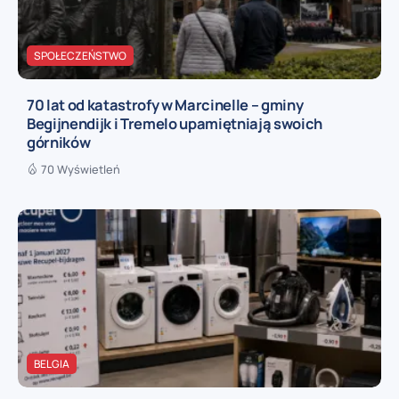
SPOŁECZEŃSTWO
70 lat od katastrofy w Marcinelle – gminy
Begijnendijk i Tremelo upamiętniają swoich
górników
70 Wyświetleń
BELGIA