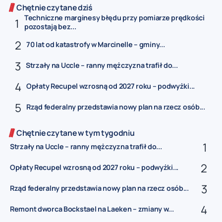
Chętnie czytane dziś
Techniczne marginesy błędu przy pomiarze prędkości
pozostają bez...
70 lat od katastrofy w Marcinelle – gminy...
Strzały na Uccle – ranny mężczyzna trafił do...
Opłaty Recupel wzrosną od 2027 roku – podwyżki...
Rząd federalny przedstawia nowy plan na rzecz osób...
Chętnie czytane w tym tygodniu
Strzały na Uccle – ranny mężczyzna trafił do...
Opłaty Recupel wzrosną od 2027 roku – podwyżki...
Rząd federalny przedstawia nowy plan na rzecz osób...
Remont dworca Bockstael na Laeken – zmiany w...