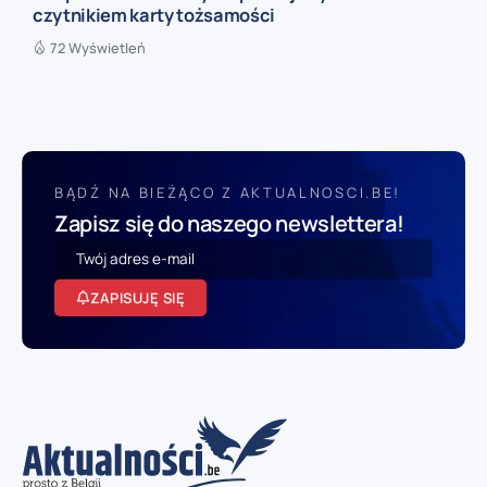
czytnikiem karty tożsamości
72 Wyświetleń
BĄDŹ NA BIEŻĄCO Z AKTUALNOSCI.BE!
Zapisz się do naszego newslettera!
ZAPISUJĘ SIĘ