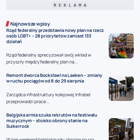
R E K L A M A
Najnowsze wpisy
Rząd federalny przedstawia nowy plan na rzecz
osób LGBT+ – 28 priorytetów zamiast 133
działań
Rząd federalny sprecyzował swój wkład w
przyszły międzyfederalny plan na...
Remont dworca Bockstael na Laeken – zmiany
w ruchu pociągów od 8 do 29 sierpnia
Zarządca infrastruktury kolejowej Infrabel
przeprowadzi prace...
Belgijska armia szuka rekrutów na festiwalu
muzycznym – stoisko obrony stanie na
Suikerrock
W ten weekend belgijskie siły zbrojne po raz