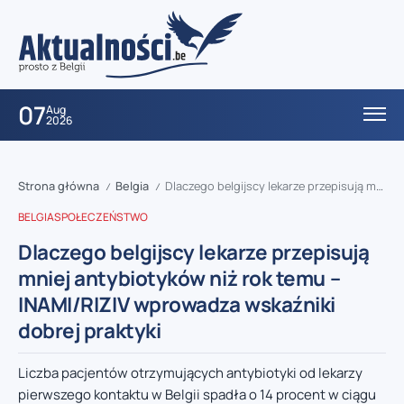
07
Aug
2026
Strona główna
Belgia
Dlaczego belgijscy lekarze przepisują mniej antybiotyków niż rok temu – INAMI/RIZIV wprowadza wskaźniki dobrej praktyki
/
/
BELGIA
SPOŁECZEŃSTWO
Dlaczego belgijscy lekarze przepisują
mniej antybiotyków niż rok temu –
INAMI/RIZIV wprowadza wskaźniki
dobrej praktyki
Liczba pacjentów otrzymujących antybiotyki od lekarzy
pierwszego kontaktu w Belgii spadła o 14 procent w ciągu