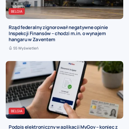
BELGIA
Rząd federalny zignorował negatywne opinie
Inspekcji Finansów – chodzi m.in. o wynajem
hangaru w Zaventem
55 Wyświetleń
BELGIA
Podpis elektroniczny w aplikacji MyGov – koniec z