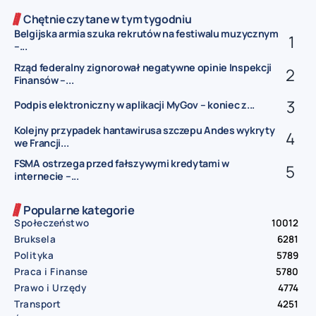
Chętnie czytane w tym tygodniu
Belgijska armia szuka rekrutów na festiwalu muzycznym
–...
Rząd federalny zignorował negatywne opinie Inspekcji
Finansów –...
Podpis elektroniczny w aplikacji MyGov – koniec z...
Kolejny przypadek hantawirusa szczepu Andes wykryty
we Francji...
FSMA ostrzega przed fałszywymi kredytami w
internecie –...
Popularne kategorie
Społeczeństwo
10012
Bruksela
6281
Polityka
5789
Praca i Finanse
5780
Prawo i Urzędy
4774
Transport
4251