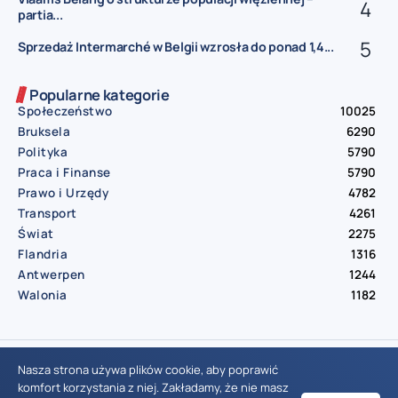
partia...
Sprzedaż Intermarché w Belgii wzrosła do ponad 1,4...
Popularne kategorie
Społeczeństwo
10025
Bruksela
6290
Polityka
5790
Praca i Finanse
5790
Prawo i Urzędy
4782
Transport
4261
Świat
2275
Flandria
1316
Antwerpen
1244
Walonia
1182
© Aktualnosci.be – All Right Reserved 2016-2026
Nasza strona używa plików cookie, aby poprawić
komfort korzystania z niej. Zakładamy, że nie masz