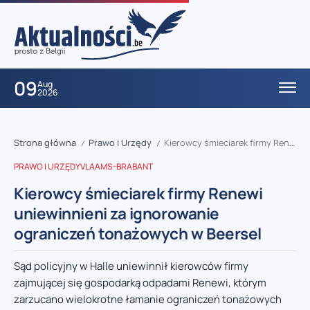
09
Aug
2026
Strona główna
Prawo i Urzędy
Kierowcy śmieciarek firmy Renewi uniewinnieni za ignorowanie ograniczeń tonażowych w Beersel
/
/
PRAWO I URZĘDY
VLAAMS-BRABANT
Kierowcy śmieciarek firmy Renewi
uniewinnieni za ignorowanie
ograniczeń tonażowych w Beersel
Sąd policyjny w Halle uniewinnił kierowców firmy
zajmującej się gospodarką odpadami Renewi, którym
zarzucano wielokrotne łamanie ograniczeń tonażowych