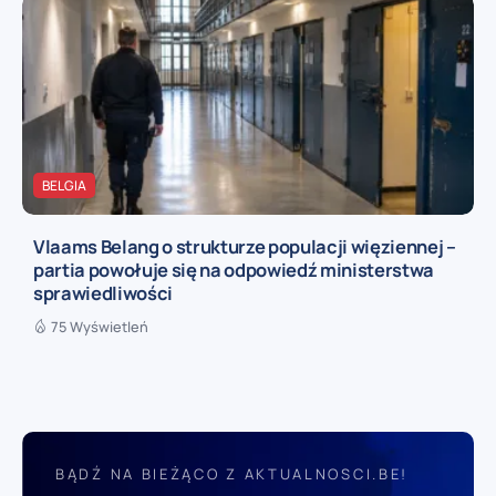
BELGIA
Vlaams Belang o strukturze populacji więziennej –
partia powołuje się na odpowiedź ministerstwa
sprawiedliwości
75 Wyświetleń
BĄDŹ NA BIEŻĄCO Z AKTUALNOSCI.BE!