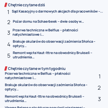
Chętnie czytane dziś
Sąd Kasacyjny o darmowych akcjach dla pracowników –...
Pożar domu na Schaerbeek – dwie osoby w...
Przerwa techniczna w Belfius – płatności
natychmiastowe i...
Brakuje okularów do obserwacji zaćmienia Słońca –
optycy...
Remont węzła Haut-Ittre na obwodnicy Brukseli –
utrudnienia...
Chętnie czytane w tym tygodniu
Przerwa techniczna w Belfius – płatności
natychmiastowe i...
Brakuje okularów do obserwacji zaćmienia Słońca –
optycy...
Remont węzła Haut-Ittre na obwodnicy Brukseli –
utrudnienia...
Vlaams Belang o strukturze populacji więziennej –