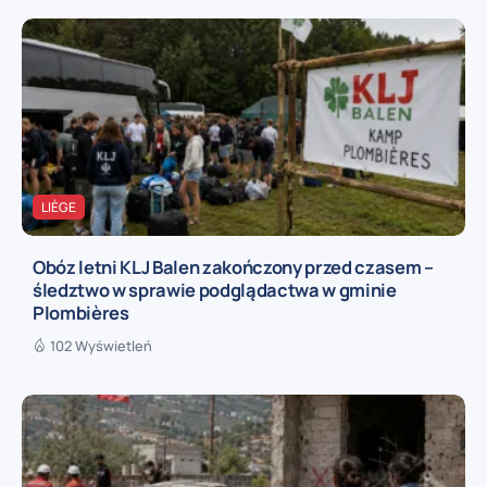
LIÈGE
Obóz letni KLJ Balen zakończony przed czasem –
śledztwo w sprawie podglądactwa w gminie
Plombières
102 Wyświetleń