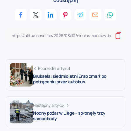
Udostępnij
Poprzedni artykuł
Bruksela: siedmioletni Enzo zmarł po
potrąceniu przez autobus
Następny artykuł
Nocny pożar w Liège – spłonęły trzy
samochody