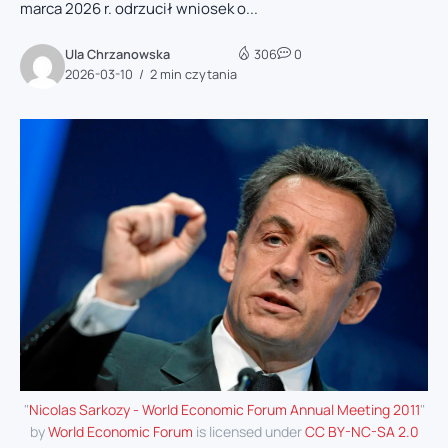
marca 2026 r. odrzucił wniosek o...
Ula Chrzanowska
306
0
2026-03-10
2 min czytania
"
Nicolas Sarkozy - World Economic Forum Annual Meeting 2011
"
by
World Economic Forum
is licensed under
CC BY-NC-SA 2.0