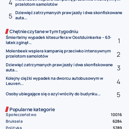
przelotom samolotów
Dziewięć zatrzymanych praw jazdy i dwa skonfiskowane
auta...
Chętnie czytane w tym tygodniu
Śmiertelny wypadek kitesurfera w Oostduinkerke – 63-
latek zginął...
Molenbeek wspiera kampanię przeciwko intensywnym
przelotom samolotów
Dziewięć zatrzymanych praw jazdy i dwa skonfiskowane
auta...
Kolejny ciężki wypadek na dworcu autobusowym w
Leuven...
Osoby ubiegające się o azyl wróciły do budynku...
Popularne kategorie
Społeczeństwo
10016
Bruksela
6284
Polityka
5789