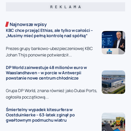
R E K L A M A
Najnowsze wpisy
KBC chce przejąć Ethias, ale tylko w całości –
„Musimy mieć pełną kontrolę nad spółką”
Prezes grupy bankowo-ubezpieczeniowej KBC
Johan Thijs ponownie potwierdził...
DP World zainwestuje 48 milionów euro w
Waaslandhaven – w porcie w Antwerpii
powstanie nowe centrum chłodnicze
Grupa DP World, znana również jako Dubai Ports,
ogłosiła początkową...
Śmiertelny wypadek kitesurfera w
Oostduinkerke – 63-latek zginął po
gwałtownym podmuchu wiatru