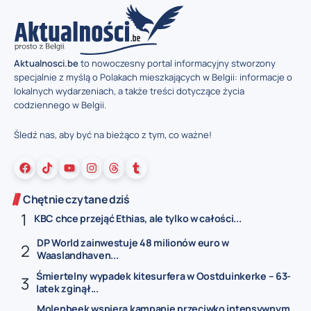
Aktualnosci.be
to nowoczesny portal informacyjny stworzony
specjalnie z myślą o Polakach mieszkających w Belgii: informacje o
lokalnych wydarzeniach, a także treści dotyczące życia
codziennego w Belgii.
Śledź nas, aby być na bieżąco z tym, co ważne!
Chętnie czytane dziś
KBC chce przejąć Ethias, ale tylko w całości...
DP World zainwestuje 48 milionów euro w
Waaslandhaven...
Śmiertelny wypadek kitesurfera w Oostduinkerke – 63-
latek zginął...
Molenbeek wspiera kampanię przeciwko intensywnym