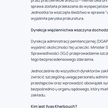
przez pracowników aresztu – niemal dwa dni
sprawa została przekazana do wyspecjalizowa
Jednostka ta wszczęła śledztwo w sprawie “u
wyjaśniła paryska prokuratura.
Dyrekcja więziennictwa wszczyna dochod
Dyrekcja administracji penitencjarnej (DG
wyjaśnić okoliczności tej ucieczki. Minister
Sprawiedliwości (IGJ) przeprowadzenie szcze
tego bezprecedensowego zdarzenia.
Jednocześnie do wszystkich dyrektorów zak
zwrócić szczególną uwagę personelu adminis
przestępców oraz wprowadzić obowiązek s
bezpośrednio u organu sądowego, który mia
zakładu.
Kim jest Ilyas Kherbouch?