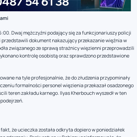
tami
:00. Dwaj mężczyźni podający się za funkcjonariuszy policji
e i przedstawili dokument nakazujący przekazanie więźnia w
dła związanego ze sprawą strażnicy więzienni przeprowadzili
ykonano kontrolę osobistą oraz sprawdzono przedstawione
wane na tyle profesjonalnie, że do złudzenia przypominały
zeniu formalności personel więzienia przekazał osadzonego
li teren zakładu karnego. Ilyas Kherbouch wyszedł w ten
podejrzeń.
 fakt, że ucieczka została odkryta dopiero w poniedziałek