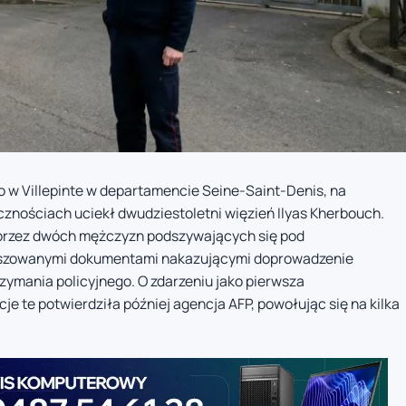
o w Villepinte w departamencie Seine-Saint-Denis, na
znościach uciekł dwudziestoletni więzień Ilyas Kherbouch.
przez dwóch mężczyzn podszywających się pod
 sfałszowanymi dokumentami nakazującymi doprowadzenie
ymania policyjnego. O zdarzeniu jako pierwsza
je te potwierdziła później agencja AFP, powołując się na kilka