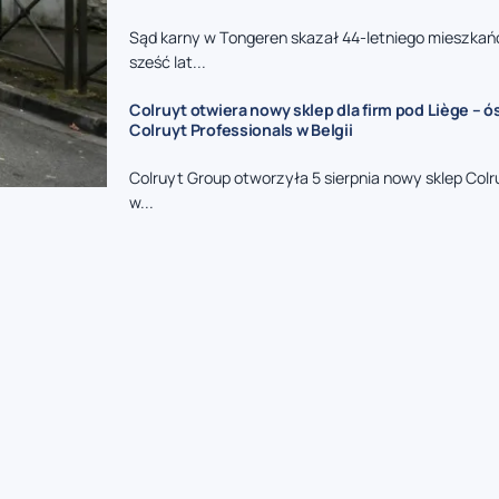
Sąd karny w Tongeren skazał 44-letniego mieszkań
sześć lat...
Colruyt otwiera nowy sklep dla firm pod Liège – 
Colruyt Professionals w Belgii
Colruyt Group otworzyła 5 sierpnia nowy sklep Colr
w...