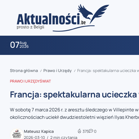
07
Aug
2026
Strona główna
Prawo i Urzędy
Francja: spektakularna ucieczka
/
/
PRAWO I URZĘDY
ŚWIAT
Francja: spektakularna ucieczka
W sobotę 7 marca 2026 r. z aresztu śledczego w Villepinte
zaobserwuj nas
okolicznościach uciekł dwudziestoletni więzień Ilyas Kherbo
zaobserwuj nas
Mateusz Kapica
375
0
2026-03-10
2 min czytania