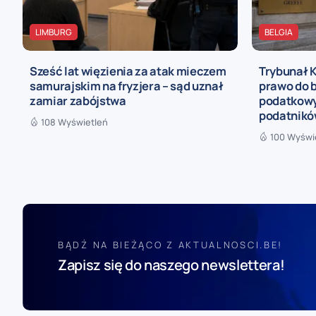
LIMBURG
BELGIA
Sześć lat więzienia za atak mieczem
Trybunał 
samurajskim na fryzjera – sąd uznał
prawo do b
zamiar zabójstwa
podatkowy
podatnik
108 Wyświetleń
100 Wyświ
BĄDŹ NA BIEŻĄCO Z AKTUALNOSCI.BE!
Zapisz się do naszego newslettera!