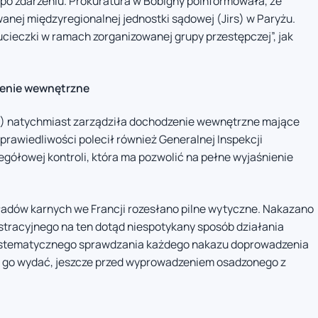
 po zdarzeniu. Prokuratura w Bobigny poinformowała, że
nej międzyregionalnej jednostki sądowej (Jirs) w Paryżu.
cieczki w ramach zorganizowanej grupy przestępczej”, jak
zenie wewnętrzne
AP) natychmiast zarządziła dochodzenie wewnętrzne mające
 Sprawiedliwości polecił również Generalnej Inspekcji
gółowej kontroli, która ma pozwolić na pełne wyjaśnienie
ładów karnych we Francji rozesłano pilne wytyczne. Nakazano
tracyjnego na ten dotąd niespotykany sposób działania
ystematycznego sprawdzania każdego nakazu doprowadzenia
ł go wydać, jeszcze przed wyprowadzeniem osadzonego z