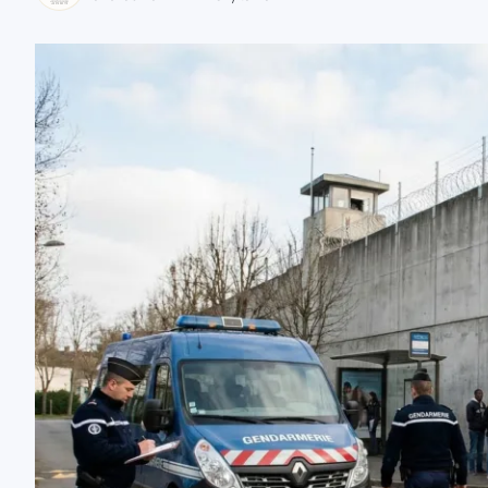
zaobserwuj nas
zaobserwuj nas
zaobserwuj nas
zaobserwuj nas