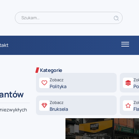
takt
Kategorie
Zobacz
Zo
Polityka
Po
jantów
Zobacz
Zo
Bruksela
Fl
w niezwykłych