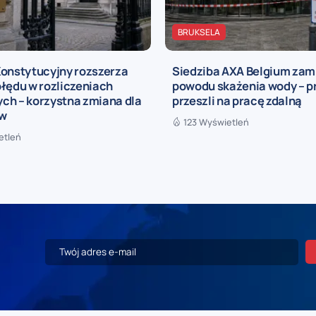
BRUKSELA
Konstytucyjny rozszerza
Siedziba AXA Belgium zam
łędu w rozliczeniach
powodu skażenia wody – 
ch – korzystna zmiana dla
przeszli na pracę zdalną
ów
123 Wyświetleń
etleń