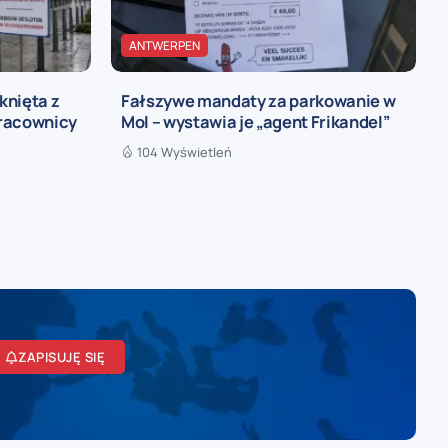
ANTWERPEN
knięta z
Fałszywe mandaty za parkowanie w
pracownicy
Mol – wystawia je „agent Frikandel”
104 Wyświetleń
ZAPISUJĘ SIĘ