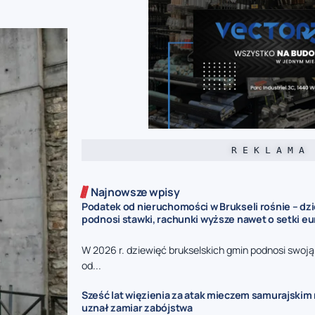
R E K L A M A
Najnowsze wpisy
Podatek od nieruchomości w Brukseli rośnie – dz
podnosi stawki, rachunki wyższe nawet o setki eu
W 2026 r. dziewięć brukselskich gmin podnosi swoj
od...
Sześć lat więzienia za atak mieczem samurajskim n
uznał zamiar zabójstwa