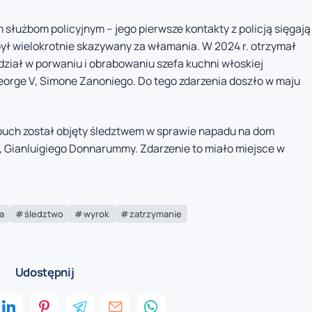
 służbom policyjnym – jego pierwsze kontakty z policją sięgają
 był wielokrotnie skazywany za włamania. W 2024 r. otrzymał
dział w porwaniu i obrabowaniu szefa kuchni włoskiej
eorge V, Simone Zanoniego. Do tego zdarzenia doszło w maju
ouch został objęty śledztwem w sprawie napadu na dom
 Gianluigiego Donnarummy. Zdarzenie to miało miejsce w
a
śledztwo
wyrok
zatrzymanie
Udostępnij