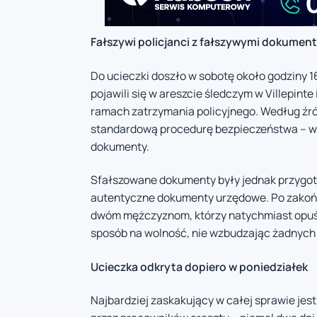
Fałszywi policjanci z fałszywymi dokumen
Do ucieczki doszło w sobotę około godziny 16
pojawili się w areszcie śledczym w Villepint
ramach zatrzymania policyjnego. Według źró
standardową procedurę bezpieczeństwa – w
dokumenty.
Sfałszowane dokumenty były jednak przygoto
autentyczne dokumenty urzędowe. Po zakońc
dwóm mężczyznom, którzy natychmiast opuści
sposób na wolność, nie wzbudzając żadnych 
Ucieczka odkryta dopiero w poniedziałek
Najbardziej zaskakujący w całej sprawie jest