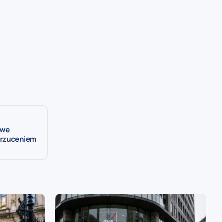
owe
orzuceniem