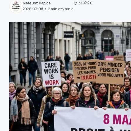
Mateusz Kapica
349
0
zaobserwuj nas
2026-03-08
2 min czytania
zaobserwuj nas
zaobserwuj nas
zaobserwuj nas