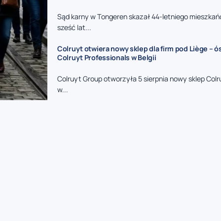
Sąd karny w Tongeren skazał 44-letniego mieszkań
sześć lat...
Colruyt otwiera nowy sklep dla firm pod Liège – 
Colruyt Professionals w Belgii
Colruyt Group otworzyła 5 sierpnia nowy sklep Colr
w...