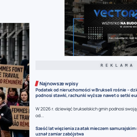
R E K L A M A
Najnowsze wpisy
Podatek od nieruchomości w Brukseli rośnie – dz
podnosi stawki, rachunki wyższe nawet o setki eu
W 2026 r. dziewięć brukselskich gmin podnosi swoj
od...
Sześć lat więzienia za atak mieczem samurajskim n
uznał zamiar zabójstwa