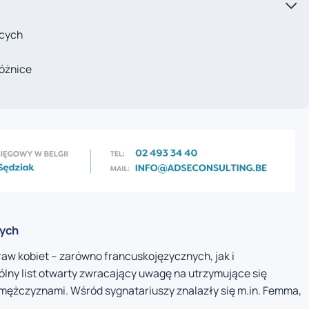
ecych
óżnice
cych
raw kobiet – zarówno francuskojęzycznych, jak i
lny list otwarty zwracający uwagę na utrzymujące się
mężczyznami. Wśród sygnatariuszy znalazły się m.in. Femma,