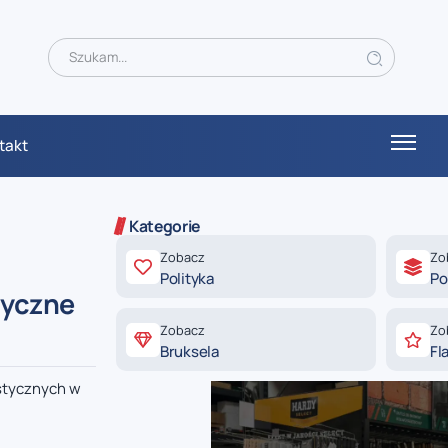
takt
Kategorie
Zobacz
Zo
Polityka
Po
tyczne
Zobacz
Zo
Bruksela
Fl
istycznych w