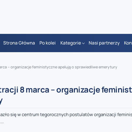
Strona Główna
Po kolei
Kategorie
Nasi partnerzy
Kon
rca – organizacje feministyczne apelują o sprawiedliwe emerytury
acji 8 marca – organizacje feminis
y
alazło się w centrum tegorocznych postulatów organizacji femin
..