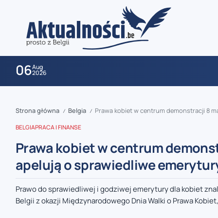
06
Aug
2026
Strona główna
Belgia
Prawa kobiet w centrum demonstracji 8 ma
/
/
BELGIA
PRACA I FINANSE
Prawa kobiet w centrum demonstr
apelują o sprawiedliwe emerytur
zaobserwuj nas
Prawo do sprawiedliwej i godziwej emerytury dla kobiet zn
Belgii z okazji Międzynarodowego Dnia Walki o Prawa Kobiet,.
zaobserwuj nas