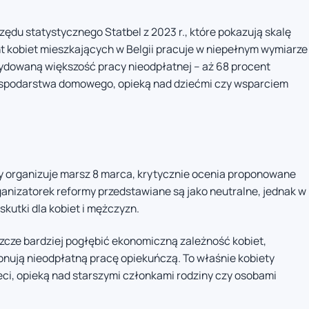
rzędu statystycznego Statbel z 2023 r., które pokazują skalę
t kobiet mieszkających w Belgii pracuje w niepełnym wymiarze
ydowaną większość pracy nieodpłatnej – aż 68 procent
spodarstwa domowego, opieką nad dziećmi czy wsparciem
y organizuje marsz 8 marca, krytycznie ocenia proponowane
nizatorek reformy przedstawiane są jako neutralne, jednak w
kutki dla kobiet i mężczyzn.
cze bardziej pogłębić ekonomiczną zależność kobiet,
onują nieodpłatną pracę opiekuńczą. To właśnie kobiety
ci, opieką nad starszymi członkami rodziny czy osobami