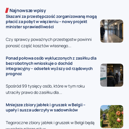
Najnowsze wpisy
Skazani za przestępczość zorganizowaną mogą
płacić za pobyt w więzieniu – nowy projekt
minister sprawiedliwości
Czy sprawcy poważnych przestępstw powinni
ponosić część kosztów własnego...
Ponad połowa osób wykluczonych z zasiłku dla
bezrobotnych wnioskuje o dochód
integracyjny – odsetek wyższy od rządowych
prognoz
Spośród 99 tysięcy osób, które w tym roku
utraciły prawo do zasiłku dla...
Mniejsze zbiory jabłek i gruszek w Belgii –
upały i susza uderzyły w sadowników
Tegoroczne zbiory jabłek i gruszek w Belgii będą
wyraźnie niższe niż w...