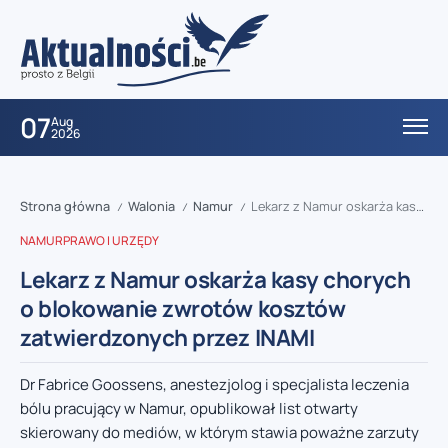
07
Aug
2026
Strona główna
Walonia
Namur
Lekarz z Namur oskarża kasy chorych o blokowanie zwrotów kosztów zatwierdzonych przez INAMI
/
/
/
NAMUR
PRAWO I URZĘDY
Lekarz z Namur oskarża kasy chorych
o blokowanie zwrotów kosztów
zatwierdzonych przez INAMI
Dr Fabrice Goossens, anestezjolog i specjalista leczenia
bólu pracujący w Namur, opublikował list otwarty
skierowany do mediów, w którym stawia poważne zarzuty