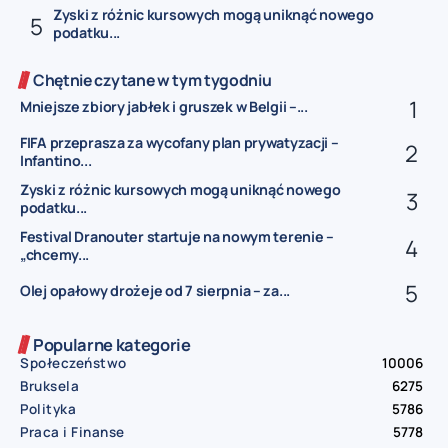
Zyski z różnic kursowych mogą uniknąć nowego
podatku...
Chętnie czytane w tym tygodniu
Mniejsze zbiory jabłek i gruszek w Belgii –...
FIFA przeprasza za wycofany plan prywatyzacji –
Infantino...
Zyski z różnic kursowych mogą uniknąć nowego
podatku...
Festival Dranouter startuje na nowym terenie –
„chcemy...
Olej opałowy drożeje od 7 sierpnia – za...
Popularne kategorie
Społeczeństwo
10006
Bruksela
6275
Polityka
5786
Praca i Finanse
5778