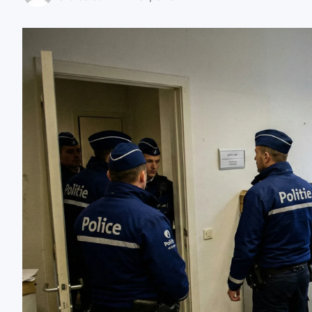
zaobserwuj nas
zaobserwuj nas
zaobserwuj nas
zaobserwuj nas