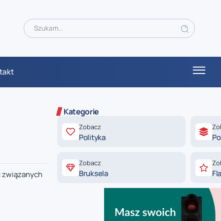
takt
Kategorie
Zobacz
Zo
Polityka
Po
Zobacz
Zo
Bruksela
Fl
ć związanych