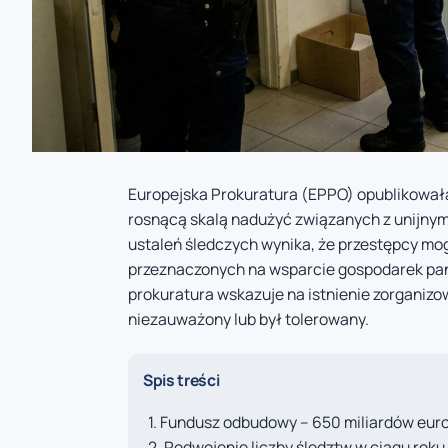
Europejska Prokuratura (EPPO) opublikowała
rosnącą skalą nadużyć związanych z unijnym
ustaleń śledczych wynika, że przestępcy mo
przeznaczonych na wsparcie gospodarek pańs
prokuratura wskazuje na istnienie zorganizo
niezauważony lub był tolerowany.
Spis treści
Fundusz odbudowy – 650 miliardów euro 
Podwojenie liczby śledztw w ciągu roku