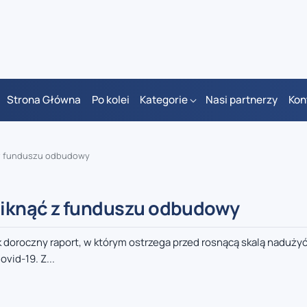
Strona Główna
Po kolei
Kategorie
Nasi partnerzy
Kon
 z funduszu odbudowy
niknąć z funduszu odbudowy
 doroczny raport, w którym ostrzega przed rosnącą skalą naduży
id-19. Z...