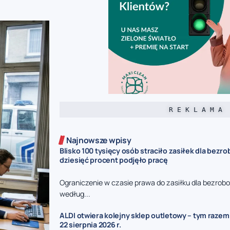
R E K L A M A
Najnowsze wpisy
Blisko 100 tysięcy osób straciło zasiłek dla bezro
dziesięć procent podjęło pracę
Ograniczenie w czasie prawa do zasiłku dla bezrob
według...
ALDI otwiera kolejny sklep outletowy – tym razem
22 sierpnia 2026 r.