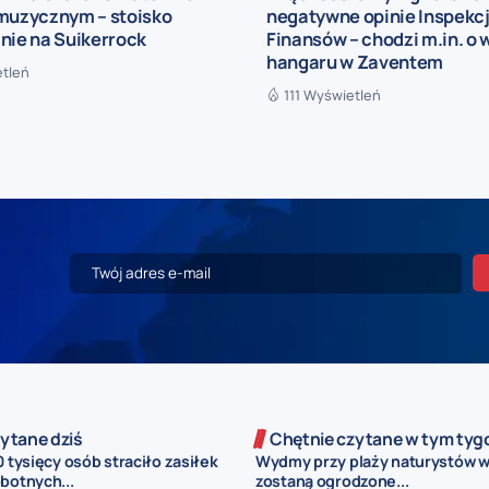
 muzycznym – stoisko
negatywne opinie Inspekcj
nie na Suikerrock
Finansów – chodzi m.in. o
hangaru w Zaventem
etleń
111 Wyświetleń
ytane dziś
Chętnie czytane w tym tyg
0 tysięcy osób straciło zasiłek
Wydmy przy plaży naturystów 
botnych...
zostaną ogrodzone...