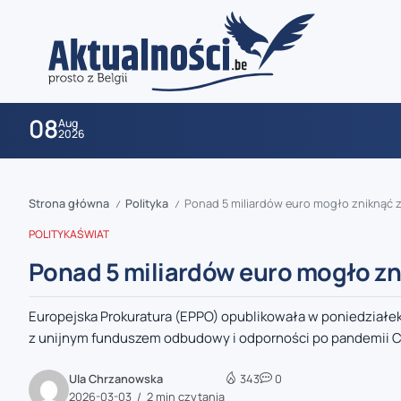
08
Aug
2026
Strona główna
Polityka
Ponad 5 miliardów euro mogło zniknąć
/
/
POLITYKA
ŚWIAT
Ponad 5 miliardów euro mogło z
Europejska Prokuratura (EPPO) opublikowała w poniedziałek
zaobserwuj nas
z unijnym funduszem odbudowy i odporności po pandemii Cov
zaobserwuj nas
Ula Chrzanowska
343
0
2026-03-03
2 min czytania