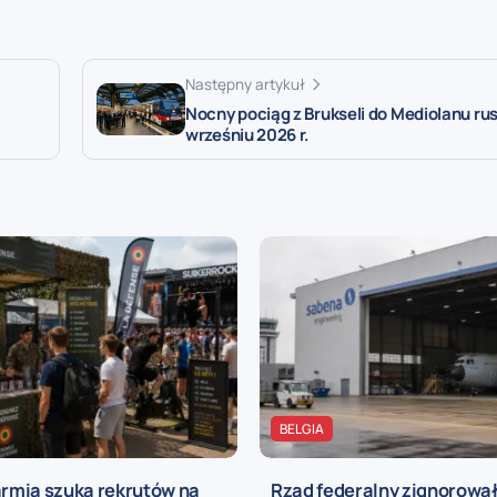
Następny artykuł
Nocny pociąg z Brukseli do Mediolanu ru
wrześniu 2026 r.
BELGIA
armia szuka rekrutów na
Rząd federalny zignorowa