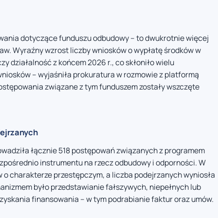
ania dotyczące funduszu odbudowy – to dwukrotnie więcej
spraw. Wyraźny wzrost liczby wniosków o wypłatę środków w
czy działalność z końcem 2026 r., co skłoniło wielu
wniosków – wyjaśniła prokuratura w rozmowie z platformą
postępowania związane z tym funduszem zostały wszczęte
dejrzanych
prowadziła łącznie 518 postępowań związanych z programem
zpośrednio instrumentu na rzecz odbudowy i odporności. W
 o charakterze przestępczym, a liczba podejrzanych wyniosła
hanizmem było przedstawianie fałszywych, niepełnych lub
zyskania finansowania – w tym podrabianie faktur oraz umów.