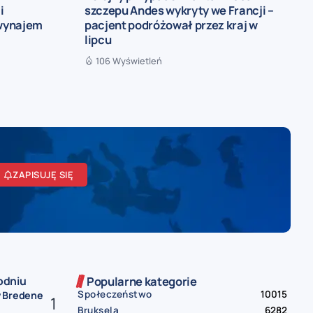
i
szczepu Andes wykryty we Francji –
 wynajem
pacjent podróżował przez kraj w
lipcu
106 Wyświetleń
ZAPISUJĘ SIĘ
odniu
Popularne kategorie
Społeczeństwo
10015
w Bredene
Bruksela
6282