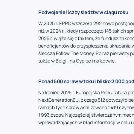
Podwojenie liczby śledztw w ciągu roku
W 2025 r. EPPO wszczęła 292 nowe postępow
niż w 2024 r., kiedy rozpoczęto 145 takich 
2025 r. wiąże się z faktem, że fundusz zakoń
beneficjentów do przyspieszenia składania 
śledczą Follow The Money. Po raz pierwszy 
także w Belgii, na Cyprze i na Łotwie.
Ponad 500 spraw w toku i blisko 2 000 po
Na koniec 2025 r. Europejska Prokuratura 
NextGenerationEU, z czego 512 dotyczyło be
ramach tych spraw analizowano 1 419 czynów
1 993 osoby. Najczęściej stwierdzanym mec
wprowadzających w błąd informacji w celu u