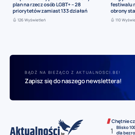
plan na rzecz osób LGBT+ – 28
festiwalu
priorytetów zamiast 133 działań
obrony sta
126 Wyświetleń
110 Wyświ
BĄDŹ NA BIEŻĄCO Z AKTUALNOSCI.BE!
Zapisz się do naszego newslettera!
Chętnie cz
Blisko 10
dla bezro