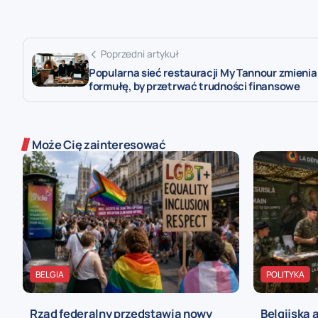
Poprzedni artykuł
Popularna sieć restauracji My Tannour zmienia
formułę, by przetrwać trudności finansowe
Może Cię zainteresować
BELGIA
POLITYKA
Rząd federalny przedstawia nowy
Belgijska 