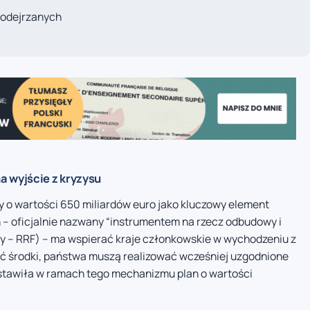
podejrzanych
a wyjście z kryzysu
 o wartości 650 miliardów euro jako kluczowy element
– oficjalnie nazwany “instrumentem na rzecz odbudowy i
ty – RRF) – ma wspierać kraje członkowskie w wychodzeniu z
 środki, państwa muszą realizować wcześniej uzgodnione
edstawiła w ramach tego mechanizmu plan o wartości