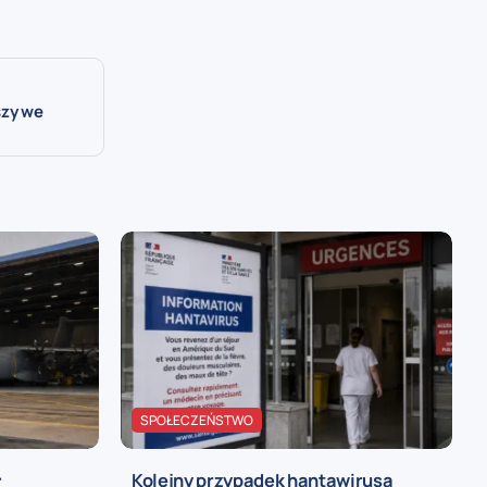
szy we
SPOŁECZEŃSTWO
ł
Kolejny przypadek hantawirusa