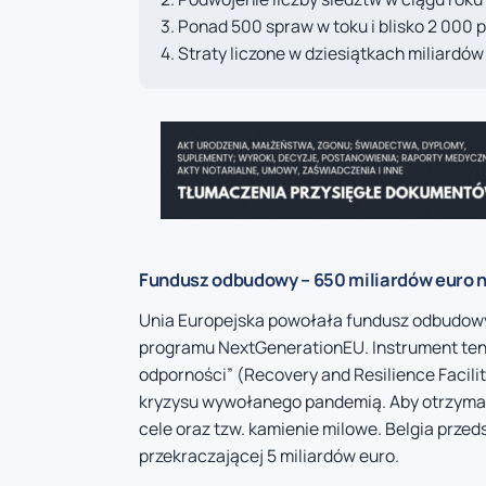
Ponad 500 spraw w toku i blisko 2 000 
Straty liczone w dziesiątkach miliardów
Fundusz odbudowy – 650 miliardów euro n
Unia Europejska powołała fundusz odbudowy
programu NextGenerationEU. Instrument ten 
odporności” (Recovery and Resilience Facili
kryzysu wywołanego pandemią. Aby otrzymać
cele oraz tzw. kamienie milowe. Belgia prz
przekraczającej 5 miliardów euro.