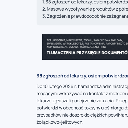
38 zgłoszeń od lekarzy, osiem potwier
Masowe wycofywanie produktów z półe
Zagrożenie prawdopodobnie zażegnan
38 zgłoszeń od lekarzy, osiem potwierdz
Do 10 lutego 2026 r. flamandzka administra
mogącymi wskazywać na kontakt z mlekiem w
lekarze zgłaszali podejrzenie zatrucia. Prze
potwierdziły obecność toksyny u ośmiorga dz
przypadków nie doszło do ciężkich powikłań,
żołądkowo-jelitowych.