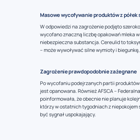
Masowe wycofywanie produktów z półek
W odpowiedzi na zagrożenie podjęto szeroko
wycofano znaczną liczbę opakowań mleka w 
niebezpieczna substancja. Cereulid to toksy
– może wywoływać silne wymioty i biegunkę,
Zagrożenie prawdopodobnie zażegnane
Po wycofaniu podejrzanych partii produktów 
jest opanowana. Również AFSCA – Federaln
poinformowała, że obecnie nie planuje kolej
którzy w ostatnich tygodniach z niepokojem 
być sygnał uspokajający.