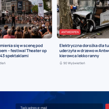
ANTWERPEN
mienia się w scenę pod
Elektryczna dorożka dla t
em – festiwal Theater op
uderzyła w drzewo w Antwe
 43 spektaklami
kierowca lekko ranny
tleń
90 Wyświetleń