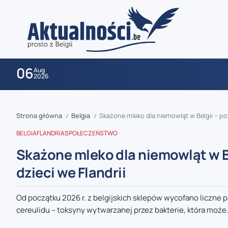
06
Aug
2026
Strona główna
Belgia
Skażone mleko dla niemowląt w Belgii – po
/
/
BELGIA
FLANDRIA
SPOŁECZEŃSTWO
Skażone mleko dla niemowląt w B
dzieci we Flandrii
zaobserwuj nas
Od początku 2026 r. z belgijskich sklepów wycofano liczne
cereulidu – toksyny wytwarzanej przez bakterie, która może.
zaobserwuj nas