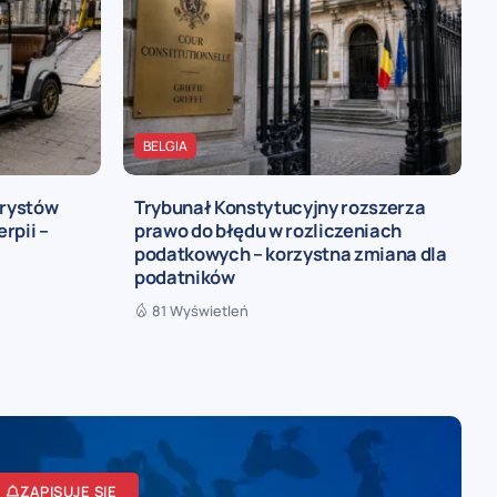
BELGIA
urystów
Trybunał Konstytucyjny rozszerza
rpii –
prawo do błędu w rozliczeniach
podatkowych – korzystna zmiana dla
podatników
81 Wyświetleń
ZAPISUJĘ SIĘ