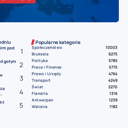
odniu
Popularne kategorie
Społeczeństwo
10003
firm pod
Bruksela
6275
Polityka
5785
od gołym
Praca i Finanse
5775
Prawo i Urzędy
4764
ów
Transport
4249
Świat
2270
rza
Flandria
1316
..
Antwerpen
1239
a z
Walonia
1182