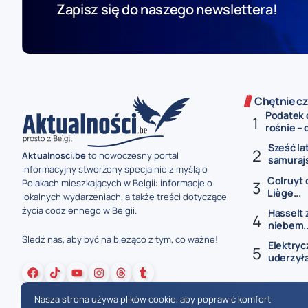
Zapisz się do naszego newslettera!
Chętnie cz
Podatek 
rośnie – 
Sześć la
Aktualnosci.be
to nowoczesny portal
samurajs
informacyjny stworzony specjalnie z myślą o
Colruyt 
Polakach mieszkających w Belgii: informacje o
Liège...
lokalnych wydarzeniach, a także treści dotyczące
życia codziennego w Belgii.
Hasselt 
niebem..
Śledź nas, aby być na bieżąco z tym, co ważne!
Elektryc
uderzyła
Nasza strona używa plików cookie, aby poprawić komfort