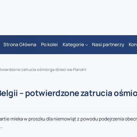
Strona Główna
Po kolei
Kategorie
Nasi partnerzy
Kon
twierdzone zatrucia ośmiorga dzieci we Flandrii
elgii – potwierdzone zatrucia ośmi
 partie mleka w proszku dla niemowląt z powodu podejrzenia obec
..