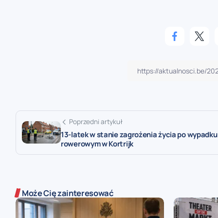
Poprzedni artykuł
13-latek w stanie zagrożenia życia po wypadku
rowerowym w Kortrijk
Może Cię zainteresować