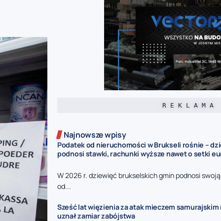
R E K L A M A
Najnowsze wpisy
Podatek od nieruchomości w Brukseli rośnie – dz
podnosi stawki, rachunki wyższe nawet o setki eu
W 2026 r. dziewięć brukselskich gmin podnosi swoj
od...
Sześć lat więzienia za atak mieczem samurajskim n
uznał zamiar zabójstwa