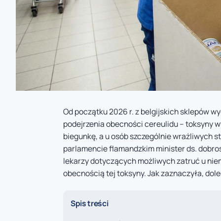
Od początku 2026 r. z belgijskich sklepów w
podejrzenia obecności cereulidu – toksyny 
biegunkę, a u osób szczególnie wrażliwych s
parlamencie flamandzkim minister ds. dobro
lekarzy dotyczących możliwych zatruć u ni
obecnością tej toksyny. Jak zaznaczyła, dole
Spis treści