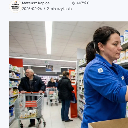
Mateusz Kapica
418
0
zaobserwuj nas
2026-02-24
2 min czytania
zaobserwuj nas
zaobserwuj nas
zaobserwuj nas