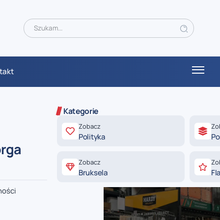
takt
Kategorie
Zobacz
Zo
Polityka
Po
orga
Zobacz
Zo
Bruksela
Fl
ności