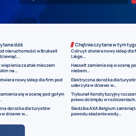
ytane dziś
Chętnie czytane w tym tyg
od nieruchomości w Brukseli
Colruyt otwiera nowy sklep dla 
dziewięć...
Liège...
t więzienia za atak mieczem
Hasselt zamienia się w scenę p
kim na...
niebem...
otwiera nowy sklep dla firm pod
Elektryczna dorożka dla turyst
uderzyła w drzewo w...
zamienia się w scenę pod gołym
Trybunał Konstytucyjny rozsze
.
prawo do błędu w rozliczeniach.
zna dorożka dla turystów
Siedziba AXA Belgium zamknięt
 w drzewo w...
powodu skażenia wody...