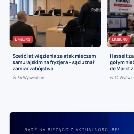
LIMBURG
LIMBURG
Sześć lat więzienia za atak mieczem
Hasselt za
samurajskim na fryzjera – sąd uznał
gołym nieb
zamiar zabójstwa
de Markt z
84 Wyświetleń
74 Wyświe
BĄDŹ NA BIEŻĄCO Z AKTUALNOSCI.BE!