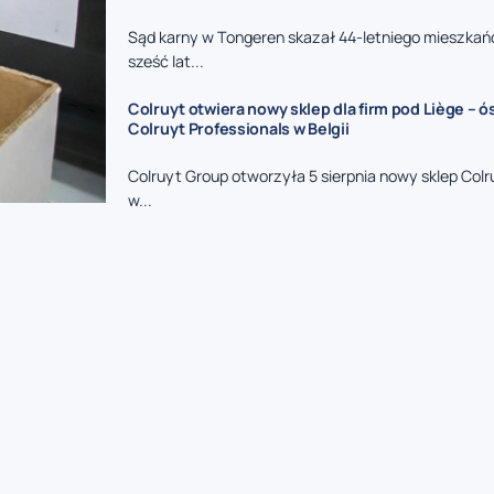
Sąd karny w Tongeren skazał 44-letniego mieszkań
sześć lat...
Colruyt otwiera nowy sklep dla firm pod Liège – 
Colruyt Professionals w Belgii
Colruyt Group otworzyła 5 sierpnia nowy sklep Colr
w...