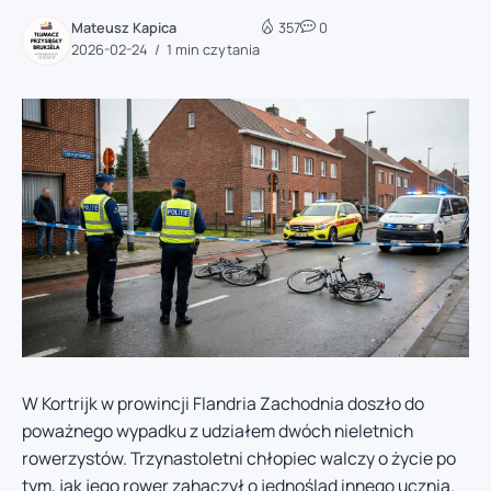
Mateusz Kapica
357
0
2026-02-24
1 min czytania
W Kortrijk w prowincji Flandria Zachodnia doszło do
poważnego wypadku z udziałem dwóch nieletnich
rowerzystów. Trzynastoletni chłopiec walczy o życie po
tym, jak jego rower zahaczył o jednoślad innego ucznia.