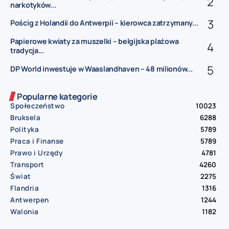
narkotyków...
Pościg z Holandii do Antwerpii – kierowca zatrzymany...
Papierowe kwiaty za muszelki – belgijska plażowa
tradycja...
DP World inwestuje w Waaslandhaven – 48 milionów...
Popularne kategorie
Społeczeństwo
10023
Bruksela
6288
Polityka
5789
Praca i Finanse
5789
Prawo i Urzędy
4781
Transport
4260
Świat
2275
Flandria
1316
Antwerpen
1244
Walonia
1182