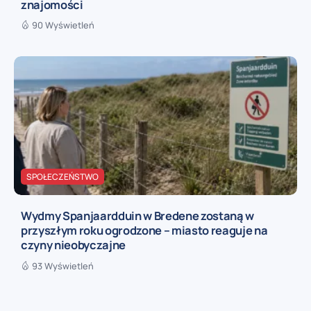
znajomości
90 Wyświetleń
SPOŁECZEŃSTWO
Wydmy Spanjaardduin w Bredene zostaną w
przyszłym roku ogrodzone – miasto reaguje na
czyny nieobyczajne
93 Wyświetleń