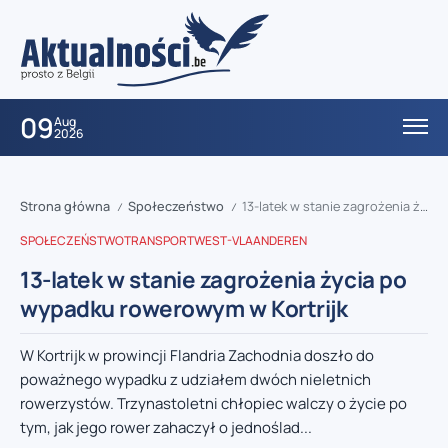
09
Aug
2026
Strona główna
Społeczeństwo
13-latek w stanie zagrożenia życia po wypadku rowerowym w Kortrijk
/
/
SPOŁECZEŃSTWO
TRANSPORT
WEST-VLAANDEREN
13-latek w stanie zagrożenia życia po
wypadku rowerowym w Kortrijk
W Kortrijk w prowincji Flandria Zachodnia doszło do
poważnego wypadku z udziałem dwóch nieletnich
rowerzystów. Trzynastoletni chłopiec walczy o życie po
tym, jak jego rower zahaczył o jednoślad...