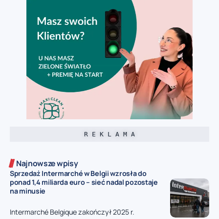
R E K L A M A
Najnowsze wpisy
Sprzedaż Intermarché w Belgii wzrosła do
ponad 1,4 miliarda euro – sieć nadal pozostaje
na minusie
Intermarché Belgique zakończył 2025 r.