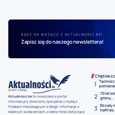
BĄDŹ NA BIEŻĄCO Z AKTUALNOSCI.BE!
Zapisz się do naszego newslettera!
Chętnie cz
Technicz
pomiarze 
70 lat od
Aktualnosci.be
to nowoczesny portal
gminy...
informacyjny stworzony specjalnie z myślą o
Strzały 
Polakach mieszkających w Belgii: informacje o
trafił do.
lokalnych wydarzeniach, a także treści dotyczące