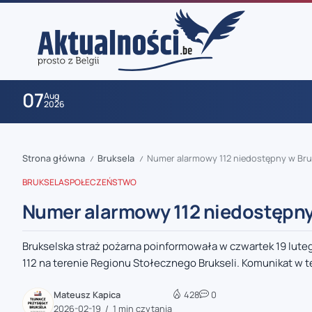
07
Aug
2026
Strona główna
Bruksela
Numer alarmowy 112 niedostępny w Bruk
/
/
BRUKSELA
SPOŁECZEŃSTWO
Numer alarmowy 112 niedostępny 
Brukselska straż pożarna poinformowała w czwartek 19 lut
zaobserwuj nas
112 na terenie Regionu Stołecznego Brukseli. Komunikat w te
zaobserwuj nas
Mateusz Kapica
428
0
2026-02-19
1 min czytania