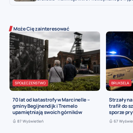
Może Cię zainteresować
SPOŁECZEŃSTWO
BRUKSELA
70 lat od katastrofy w Marcinelle –
Strzały n
gminy Begijnendijk i Tremelo
trafił do s
upamiętniają swoich górników
sporze pr
87 Wyświetleń
67 Wyświe