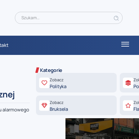
takt
Kategorie
Zobacz
Zo
Polityka
Po
znej
Zobacz
Zo
Bruksela
Fl
ru alarmowego