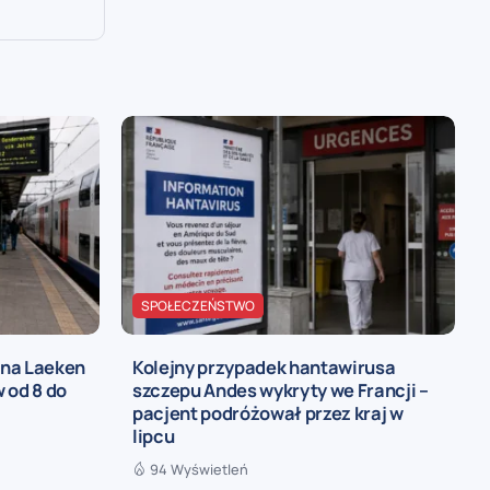
SPOŁECZEŃSTWO
 na Laeken
Kolejny przypadek hantawirusa
 od 8 do
szczepu Andes wykryty we Francji –
pacjent podróżował przez kraj w
lipcu
94 Wyświetleń