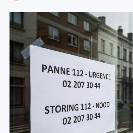
zaobserwuj nas
zaobserwuj nas
zaobserwuj nas
zaobserwuj nas