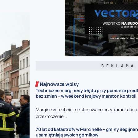
R E K L A M A
Najnowsze wpisy
Techniczne marginesy błędu przy pomiarze prędk
bez zmian – w weekend krajowy maraton kontroli
Marginesy techniczne stosowane przy karaniu kie
przekroczenie...
70 lat od katastrofy w Marcinelle – gminy Begijnen
upamiętniają swoich górników