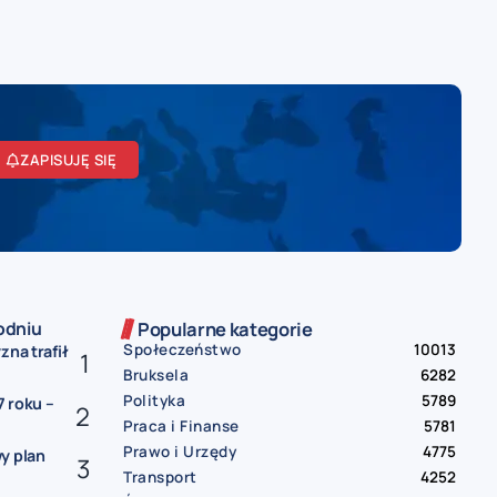
ZAPISUJĘ SIĘ
odniu
Popularne kategorie
Społeczeństwo
10013
zna trafił
Bruksela
6282
Polityka
5789
 roku –
Praca i Finanse
5781
Prawo i Urzędy
4775
y plan
Transport
4252