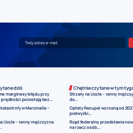
ytane dziś
Chętnie czytane w tym tyg
ne marginesy błędu przy
Strzały na Uccle – ranny mężczy
prędkości pozostają bez...
do...
 katastrofy w Marcinelle –
Opłaty Recupel wzrosną od 2027
podwyżki...
na Uccle – ranny mężczyzna
Rząd federalny przedstawia now
..
na rzecz osób...