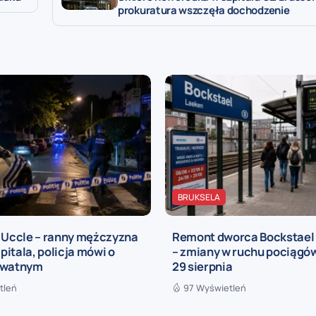
prokuratura wszczęła dochodzenie
BRUKSELA
a Uccle – ranny mężczyzna
Remont dworca Bockstael
zpitala, policja mówi o
– zmiany w ruchu pociągów
ywatnym
29 sierpnia
tleń
97 Wyświetleń