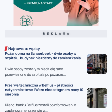
R E K L A M A
Najnowsze wpisy
Pożar domu na Schaerbeek – dwie osoby w
szpitalu, budynek niezdatny do zamieszkania
Dwie osoby zostały w niedzielę rano
przewiezione do szpitala po pożarze...
Przerwa techniczna w Belfius – płatności
natychmiastowe i Wero niedostępne w nocy 10
sierpnia
Klienci banku Belfius zostali poinformowani o
zaplanowanej przerwie w...