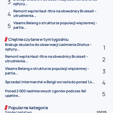
optycy...
Remont węzła Haut-Ittre na obwodnicy Brukseli –
utrudnienia...
Vlaams Belang o strukturze populacji więziennej –
partia...
Chętnie czytane w tym tygodniu
Brakuje okularów do obserwacji zaćmienia Słońca –
optycy...
Remont węzła Haut-Ittre na obwodnicy Brukseli –
utrudnienia...
Vlaams Belang o strukturze populacji więziennej –
partia...
Sprzedaż Intermarché w Belgii wzrosła do ponad 1,4...
Ponad 2 000 nadmiarowych zgonów podczas fali
upałów...
Popularne kategorie
Społeczeństwo
10025