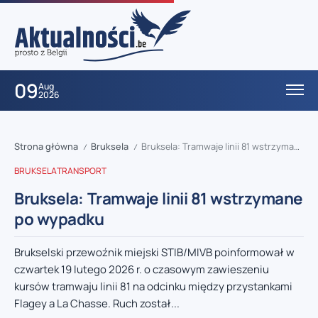
09
Aug
2026
Strona główna
Bruksela
Bruksela: Tramwaje linii 81 wstrzymane po wypadku
/
/
BRUKSELA
TRANSPORT
Bruksela: Tramwaje linii 81 wstrzymane
po wypadku
Brukselski przewoźnik miejski STIB/MIVB poinformował w
czwartek 19 lutego 2026 r. o czasowym zawieszeniu
kursów tramwaju linii 81 na odcinku między przystankami
Flagey a La Chasse. Ruch został...