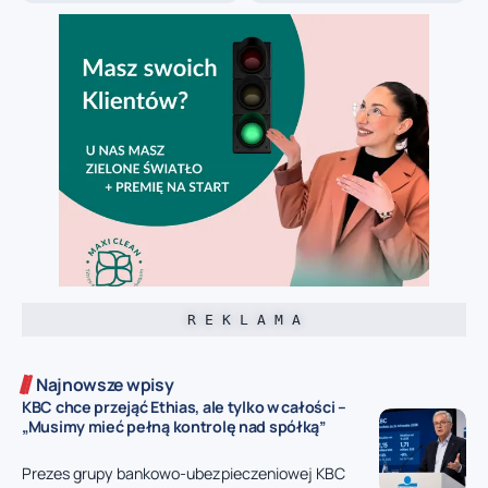
R E K L A M A
Najnowsze wpisy
KBC chce przejąć Ethias, ale tylko w całości –
„Musimy mieć pełną kontrolę nad spółką”
Prezes grupy bankowo-ubezpieczeniowej KBC