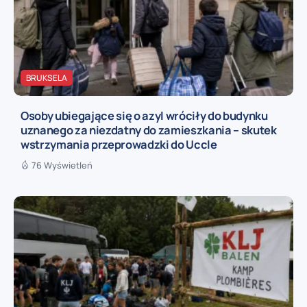
BRUKSELA
Osoby ubiegające się o azyl wróciły do budynku
uznanego za niezdatny do zamieszkania – skutek
wstrzymania przeprowadzki do Uccle
76 Wyświetleń