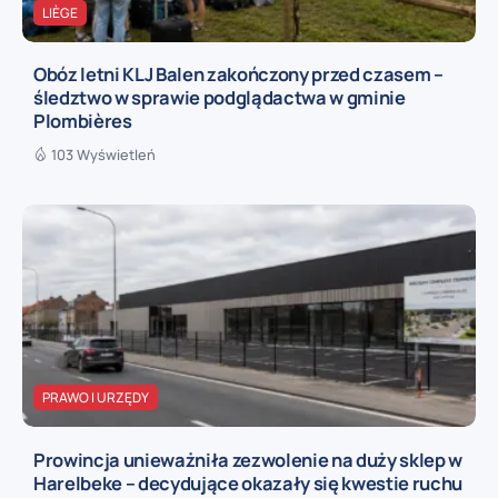
LIÈGE
Obóz letni KLJ Balen zakończony przed czasem –
śledztwo w sprawie podglądactwa w gminie
Plombières
103 Wyświetleń
PRAWO I URZĘDY
Prowincja unieważniła zezwolenie na duży sklep w
Harelbeke – decydujące okazały się kwestie ruchu