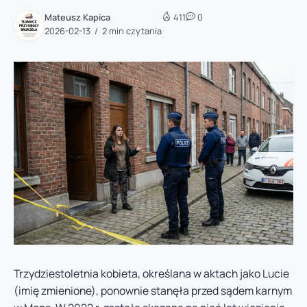
Mateusz Kapica
411
0
2026-02-13
2 min czytania
Trzydziestoletnia kobieta, określana w aktach jako Lucie
(imię zmienione), ponownie stanęła przed sądem karnym