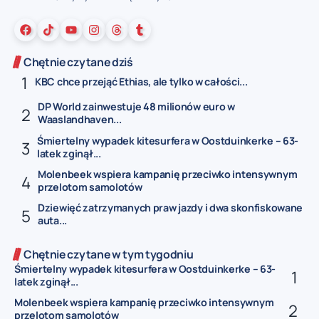
Chętnie czytane dziś
KBC chce przejąć Ethias, ale tylko w całości...
DP World zainwestuje 48 milionów euro w
Waaslandhaven...
Śmiertelny wypadek kitesurfera w Oostduinkerke – 63-
latek zginął...
Molenbeek wspiera kampanię przeciwko intensywnym
przelotom samolotów
Dziewięć zatrzymanych praw jazdy i dwa skonfiskowane
auta...
Chętnie czytane w tym tygodniu
Śmiertelny wypadek kitesurfera w Oostduinkerke – 63-
latek zginął...
Molenbeek wspiera kampanię przeciwko intensywnym
przelotom samolotów