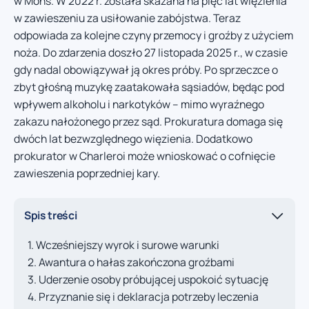
w Mons. W 2022 r. została skazana na pięć lat więzienia
w zawieszeniu za usiłowanie zabójstwa. Teraz
odpowiada za kolejne czyny przemocy i groźby z użyciem
noża. Do zdarzenia doszło 27 listopada 2025 r., w czasie
gdy nadal obowiązywał ją okres próby. Po sprzeczce o
zbyt głośną muzykę zaatakowała sąsiadów, będąc pod
wpływem alkoholu i narkotyków – mimo wyraźnego
zakazu nałożonego przez sąd. Prokuratura domaga się
dwóch lat bezwzględnego więzienia. Dodatkowo
prokurator w Charleroi może wnioskować o cofnięcie
zawieszenia poprzedniej kary.
Spis treści
Wcześniejszy wyrok i surowe warunki
Awantura o hałas zakończona groźbami
Uderzenie osoby próbującej uspokoić sytuację
Przyznanie się i deklaracja potrzeby leczenia