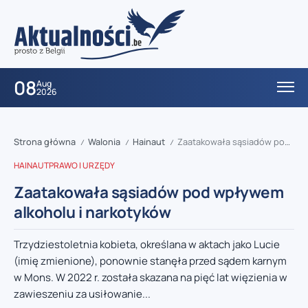
08
Aug
2026
Strona główna
Walonia
Hainaut
Zaatakowała sąsiadów pod wpływem alkoholu i narkotyków
/
/
/
HAINAUT
PRAWO I URZĘDY
Zaatakowała sąsiadów pod wpływem
alkoholu i narkotyków
Trzydziestoletnia kobieta, określana w aktach jako Lucie
(imię zmienione), ponownie stanęła przed sądem karnym
w Mons. W 2022 r. została skazana na pięć lat więzienia w
zawieszeniu za usiłowanie...