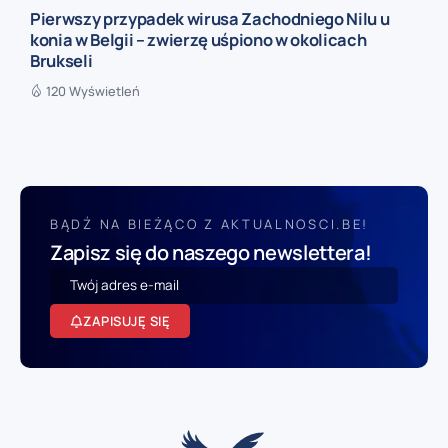
Pierwszy przypadek wirusa Zachodniego Nilu u
konia w Belgii – zwierzę uśpiono w okolicach
Brukseli
120 Wyświetleń
BĄDŹ NA BIEŻĄCO Z AKTUALNOSCI.BE!
Zapisz się do naszego newslettera!
ZAPISUJĘ SIĘ