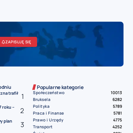
ZAPISUJĘ SIĘ
odniu
Popularne kategorie
Społeczeństwo
10013
zna trafił
Bruksela
6282
Polityka
5789
 roku –
Praca i Finanse
5781
Prawo i Urzędy
4775
y plan
Transport
4252