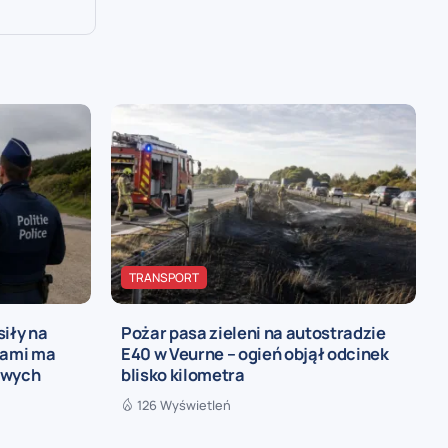
TRANSPORT
siły na
Pożar pasa zieleni na autostradzie
łami ma
E40 w Veurne – ogień objął odcinek
owych
blisko kilometra
126 Wyświetleń