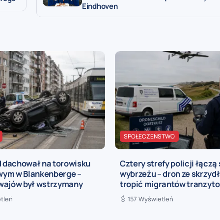
Eindhoven
SPOŁECZEŃSTWO
dachował na torowisku
Cztery strefy policji łączą 
ym w Blankenberge –
wybrzeżu – dron ze skrzyd
wajów był wstrzymany
tropić migrantów tranzyt
tleń
157 Wyświetleń