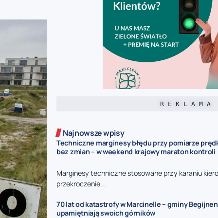
R E K L A M A
Najnowsze wpisy
Techniczne marginesy błędu przy pomiarze prędk
bez zmian – w weekend krajowy maraton kontroli
Marginesy techniczne stosowane przy karaniu kie
przekroczenie...
70 lat od katastrofy w Marcinelle – gminy Begijnen
upamiętniają swoich górników