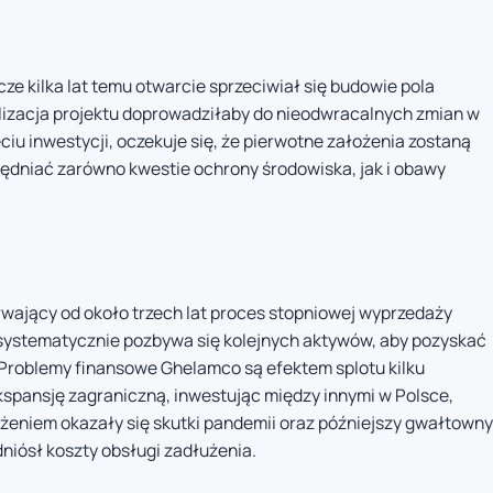
cze kilka lat temu otwarcie sprzeciwiał się budowie pola
lizacja projektu doprowadziłaby do nieodwracalnych zmian w
ęciu inwestycji, oczekuje się, że pierwotne założenia zostaną
ędniać zarówno kwestie ochrony środowiska, jak i obawy
rwający od około trzech lat proces stopniowej wyprzedaży
systematycznie pozbywa się kolejnych aktywów, aby pozyskać
 Problemy finansowe Ghelamco są efektem splotu kilku
spansję zagraniczną, inwestując między innymi w Polsce,
iążeniem okazały się skutki pandemii oraz późniejszy gwałtowny
dniósł koszty obsługi zadłużenia.