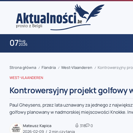
07
Aug
2026
Strona główna
Flandria
West-Vlaanderen
Kontrowersyjny proj
/
/
/
WEST-VLAANDEREN
Kontrowersyjny projekt golfowy 
Paul Gheysens, przez lata uznawany za jednego z największ
zaobserwuj nas
golfowy planowany w nadmorskiej miejscowości Knokke. Inwe
zaobserwuj nas
Mateusz Kapica
318
0
2026-02-09
2 min czytania