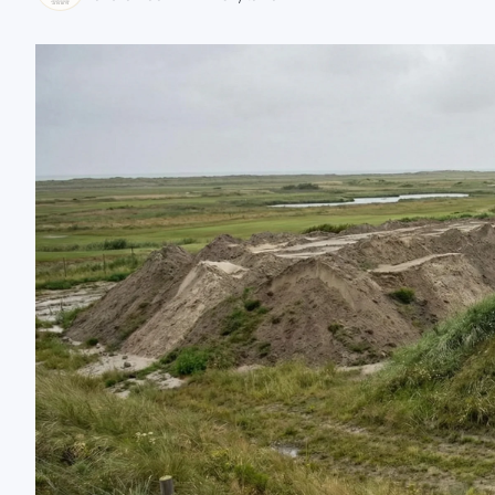
zaobserwuj nas
zaobserwuj nas
zaobserwuj nas
zaobserwuj nas