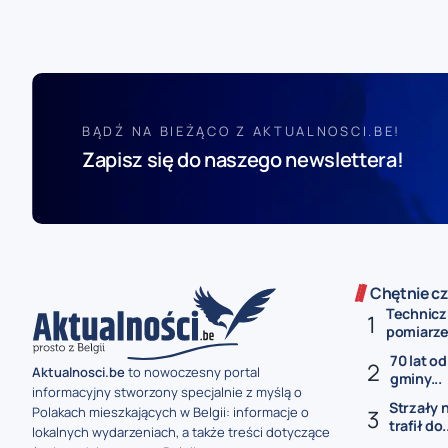
BĄDŹ NA BIEŻĄCO Z AKTUALNOSCI.BE!
Zapisz się do naszego newslettera!
Chętnie cz
Technicz
pomiarze 
70 lat od
Aktualnosci.be
to nowoczesny portal
gminy...
informacyjny stworzony specjalnie z myślą o
Strzały 
Polakach mieszkających w Belgii: informacje o
trafił do.
lokalnych wydarzeniach, a także treści dotyczące