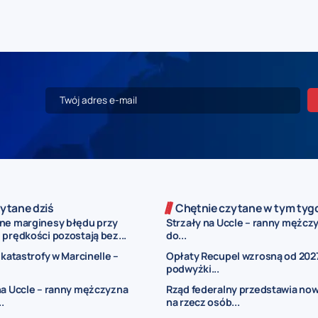
ytane dziś
Chętnie czytane w tym tyg
ne marginesy błędu przy
Strzały na Uccle – ranny mężczy
prędkości pozostają bez...
do...
 katastrofy w Marcinelle –
Opłaty Recupel wzrosną od 2027
podwyżki...
na Uccle – ranny mężczyzna
Rząd federalny przedstawia now
..
na rzecz osób...