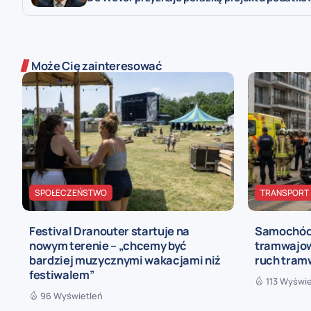
Może Cię zainteresować
SPOŁECZEŃSTWO
TRANSPORT
Festival Dranouter startuje na
Samochód 
nowym terenie – „chcemy być
tramwajow
bardziej muzycznymi wakacjami niż
ruch tram
festiwalem”
113 Wyświe
96 Wyświetleń