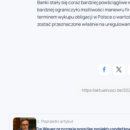
Banki stały się coraz bardziej powściągliwe
bardziej ograniczyło możliwości manewru fir
terminem wykupu obligacji w Polsce o wartośc
zostać przeznaczone właśnie na uregulowan
Poprzedni artykuł
De Wever przyznaje porażkę projektu podatk