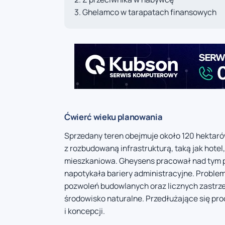
Ghelamco w tarapatach finansowych
Ćwierć wieku planowania
Sprzedany teren obejmuje około 120 hektaró
z rozbudowaną infrastrukturą, taką jak hot
mieszkaniowa. Gheysens pracował nad tym pr
napotykała bariery administracyjne. Proble
pozwoleń budowlanych oraz licznych zastr
środowisko naturalne. Przedłużające się pro
i koncepcji.