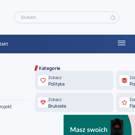
takt
Kategorie
Zobacz
Zo
Polityka
Po
Zobacz
Zo
Bruksela
Fl
rojekt