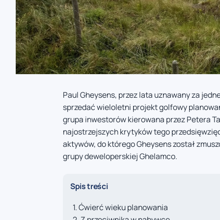
Paul Gheysens, przez lata uznawany za jedn
sprzedać wieloletni projekt golfowy planowa
grupa inwestorów kierowana przez Petera Taf
najostrzejszych krytyków tego przedsięwzię
aktywów, do którego Gheysens został zmusz
grupy deweloperskiej Ghelamco.
Spis treści
Ćwierć wieku planowania
Z przeciwnika w nabywcę