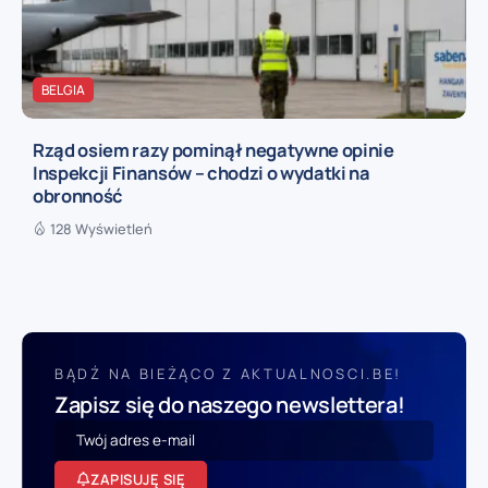
BELGIA
Rząd osiem razy pominął negatywne opinie
Inspekcji Finansów – chodzi o wydatki na
obronność
128 Wyświetleń
BĄDŹ NA BIEŻĄCO Z AKTUALNOSCI.BE!
Zapisz się do naszego newslettera!
ZAPISUJĘ SIĘ