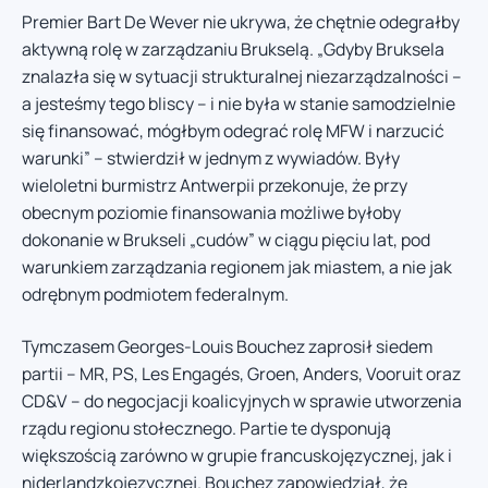
Premier Bart De Wever nie ukrywa, że chętnie odegrałby
aktywną rolę w zarządzaniu Brukselą. „Gdyby Bruksela
znalazła się w sytuacji strukturalnej niezarządzalności –
a jesteśmy tego bliscy – i nie była w stanie samodzielnie
się finansować, mógłbym odegrać rolę MFW i narzucić
warunki” – stwierdził w jednym z wywiadów. Były
wieloletni burmistrz Antwerpii przekonuje, że przy
obecnym poziomie finansowania możliwe byłoby
dokonanie w Brukseli „cudów” w ciągu pięciu lat, pod
warunkiem zarządzania regionem jak miastem, a nie jak
odrębnym podmiotem federalnym.
Tymczasem Georges-Louis Bouchez zaprosił siedem
partii – MR, PS, Les Engagés, Groen, Anders, Vooruit oraz
CD&V – do negocjacji koalicyjnych w sprawie utworzenia
rządu regionu stołecznego. Partie te dysponują
większością zarówno w grupie francuskojęzycznej, jak i
niderlandzkojęzycznej. Bouchez zapowiedział, że