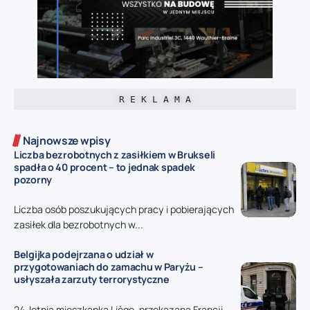
R E K L A M A
Najnowsze wpisy
Liczba bezrobotnych z zasiłkiem w Brukseli
spadła o 40 procent – to jednak spadek
pozorny
Liczba osób poszukujących pracy i pobierających
zasiłek dla bezrobotnych w...
Belgijka podejrzana o udział w
przygotowaniach do zamachu w Paryżu –
usłyszała zarzuty terrorystyczne
24-letnia mieszkanka Liège, przekazana Francji