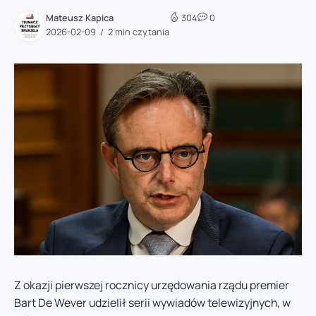
Mateusz Kapica
304
0
2026-02-09
2 min czytania
Z okazji pierwszej rocznicy urzędowania rządu premier
Bart De Wever udzielił serii wywiadów telewizyjnych, w