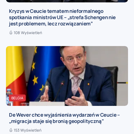
Kryzys w Ceucie tematem nieformalnego
spotkania ministrów UE – „strefa Schengen nie
jest problemem, lecz rozwiązaniem”
108 Wyświetleń
BELGIA
De Wever chce wyjaśnienia wydarzeń w Ceucie –
„migracja staje się bronią geopolityczną”
153 Wyświetleń