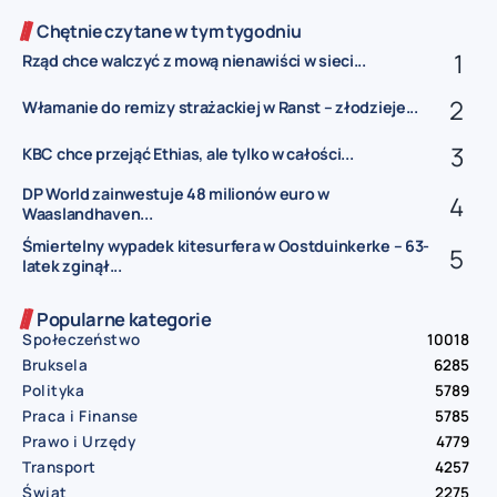
Chętnie czytane w tym tygodniu
Rząd chce walczyć z mową nienawiści w sieci...
Włamanie do remizy strażackiej w Ranst – złodzieje...
KBC chce przejąć Ethias, ale tylko w całości...
DP World zainwestuje 48 milionów euro w
Waaslandhaven...
Śmiertelny wypadek kitesurfera w Oostduinkerke – 63-
latek zginął...
Popularne kategorie
Społeczeństwo
10018
Bruksela
6285
Polityka
5789
Praca i Finanse
5785
Prawo i Urzędy
4779
Transport
4257
Świat
2275