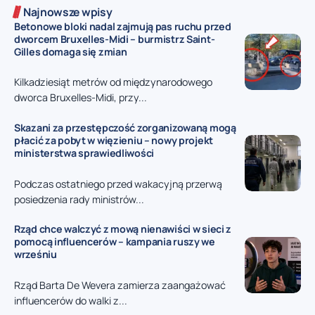
Najnowsze wpisy
Betonowe bloki nadal zajmują pas ruchu przed
dworcem Bruxelles-Midi – burmistrz Saint-
Gilles domaga się zmian
Kilkadziesiąt metrów od międzynarodowego
dworca Bruxelles-Midi, przy...
Skazani za przestępczość zorganizowaną mogą
płacić za pobyt w więzieniu – nowy projekt
ministerstwa sprawiedliwości
Podczas ostatniego przed wakacyjną przerwą
posiedzenia rady ministrów...
Rząd chce walczyć z mową nienawiści w sieci z
pomocą influencerów – kampania ruszy we
wrześniu
Rząd Barta De Wevera zamierza zaangażować
influencerów do walki z...