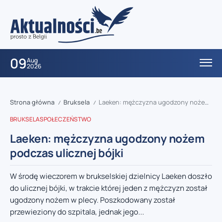
09
Aug
2026
Strona główna
Bruksela
Laeken: mężczyzna ugodzony nożem podczas ulicznej bójki
/
/
BRUKSELA
SPOŁECZEŃSTWO
Laeken: mężczyzna ugodzony nożem
podczas ulicznej bójki
W środę wieczorem w brukselskiej dzielnicy Laeken doszło
do ulicznej bójki, w trakcie której jeden z mężczyzn został
ugodzony nożem w plecy. Poszkodowany został
przewieziony do szpitala, jednak jego...