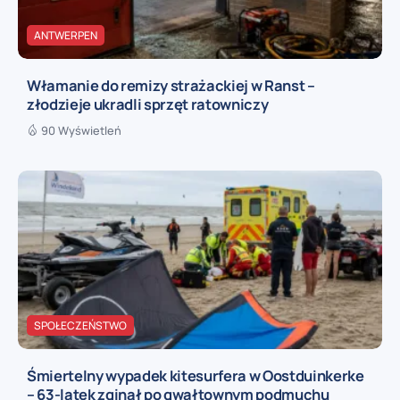
ANTWERPEN
Włamanie do remizy strażackiej w Ranst –
złodzieje ukradli sprzęt ratowniczy
90 Wyświetleń
SPOŁECZEŃSTWO
Śmiertelny wypadek kitesurfera w Oostduinkerke
– 63-latek zginął po gwałtownym podmuchu