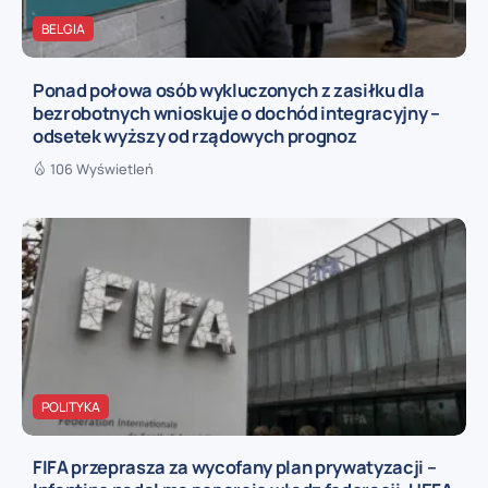
BELGIA
Ponad połowa osób wykluczonych z zasiłku dla
bezrobotnych wnioskuje o dochód integracyjny –
odsetek wyższy od rządowych prognoz
106 Wyświetleń
POLITYKA
FIFA przeprasza za wycofany plan prywatyzacji –