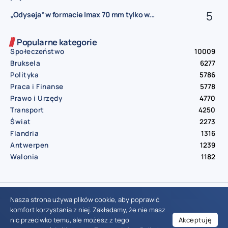
„Odyseja” w formacie Imax 70 mm tylko w...
Popularne kategorie
Społeczeństwo
10009
Bruksela
6277
Polityka
5786
Praca i Finanse
5778
Prawo i Urzędy
4770
Transport
4250
Świat
2273
Flandria
1316
Antwerpen
1239
Walonia
1182
© Aktualnosci.be – All Right Reserved 2016-2026
Nasza strona używa plików cookie, aby poprawić
komfort korzystania z niej. Zakładamy, że nie masz
nic przeciwko temu, ale możesz z tego
Akceptuję
Wiadomości Belgia
Wydarzenia Belgia
Informacje Belgia
Nowinki Belgia
Nowości Belgia
Co w Belgii
Aktualności Belgia | Wiadomości z Belgii | Informacje dla mieszkańców Belgii | Życie w Belgii | Praca w Belgii | Prawo i przepisy w Belgii | Wydarzenia lokalne Belgia | Edukacja w Belgii | Porady dla rezydentów Belgii | Codzienne życie w Belgii | Polonia w Belgii | Aktualności społeczno-polityczne | Przewodnik dla imigrantów w Belgii | Gospodarka Belgii | Kultura i tradycje w Belgii