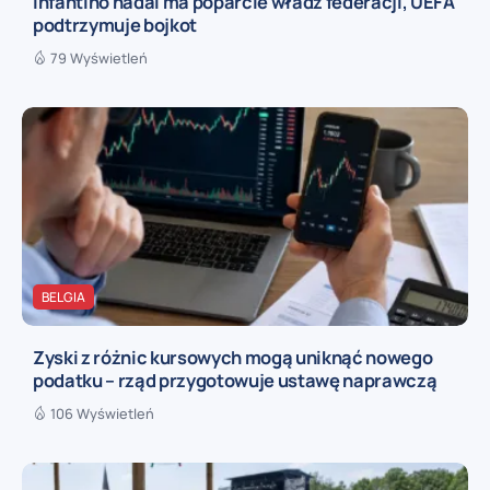
Infantino nadal ma poparcie władz federacji, UEFA
podtrzymuje bojkot
79 Wyświetleń
BELGIA
Zyski z różnic kursowych mogą uniknąć nowego
podatku – rząd przygotowuje ustawę naprawczą
106 Wyświetleń