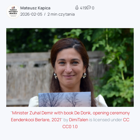
Mateusz Kapica
419
0
2026-02-05
2 min czytania
"
Minister Zuhal Demir with book De Donk, opening ceremony
Eendenkooi Berlare, 2021
" by
DimiTalen
is licensed under
CC
CC0 1.0