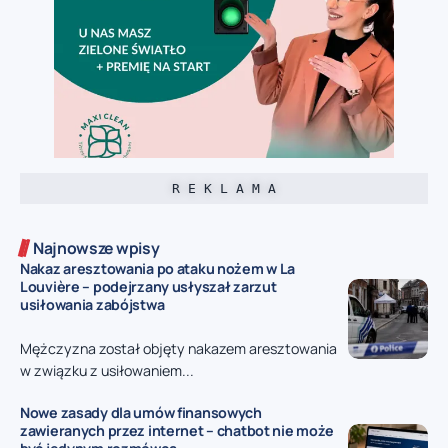
R E K L A M A
Najnowsze wpisy
Nakaz aresztowania po ataku nożem w La
Louvière – podejrzany usłyszał zarzut
usiłowania zabójstwa
Mężczyzna został objęty nakazem aresztowania
w związku z usiłowaniem...
Nowe zasady dla umów finansowych
zawieranych przez internet – chatbot nie może