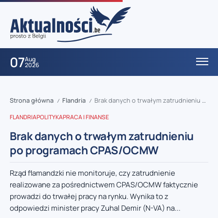
07
Aug
2026
Strona główna
Flandria
Brak danych o trwałym zatrudnieniu po programach CPAS/OCMW
/
/
FLANDRIA
POLITYKA
PRACA I FINANSE
Brak danych o trwałym zatrudnieniu
po programach CPAS/OCMW
Rząd flamandzki nie monitoruje, czy zatrudnienie
realizowane za pośrednictwem CPAS/OCMW faktycznie
prowadzi do trwałej pracy na rynku. Wynika to z
odpowiedzi minister pracy Zuhal Demir (N-VA) na...