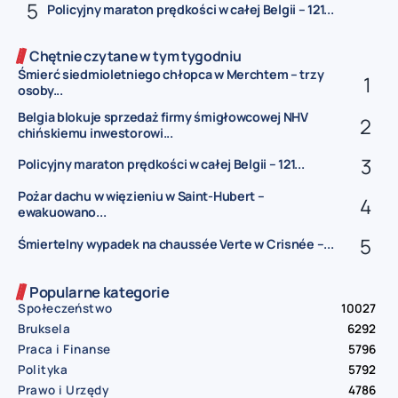
Policyjny maraton prędkości w całej Belgii – 121...
Chętnie czytane w tym tygodniu
Śmierć siedmioletniego chłopca w Merchtem – trzy
osoby...
Belgia blokuje sprzedaż firmy śmigłowcowej NHV
chińskiemu inwestorowi...
Policyjny maraton prędkości w całej Belgii – 121...
Pożar dachu w więzieniu w Saint-Hubert –
ewakuowano...
Śmiertelny wypadek na chaussée Verte w Crisnée –...
Popularne kategorie
Społeczeństwo
10027
Bruksela
6292
Praca i Finanse
5796
Polityka
5792
Prawo i Urzędy
4786