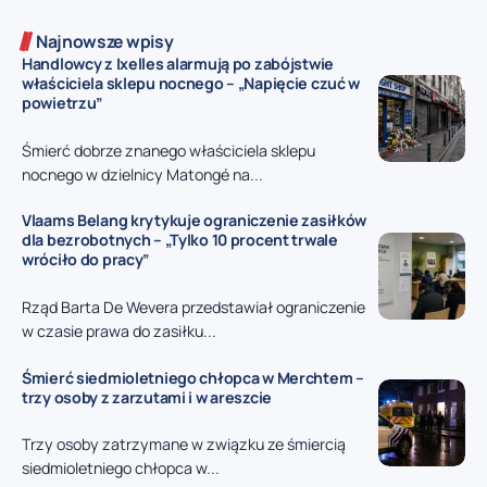
Najnowsze wpisy
Handlowcy z Ixelles alarmują po zabójstwie
właściciela sklepu nocnego – „Napięcie czuć w
powietrzu”
Śmierć dobrze znanego właściciela sklepu
nocnego w dzielnicy Matongé na...
Vlaams Belang krytykuje ograniczenie zasiłków
dla bezrobotnych – „Tylko 10 procent trwale
wróciło do pracy”
Rząd Barta De Wevera przedstawiał ograniczenie
w czasie prawa do zasiłku...
Śmierć siedmioletniego chłopca w Merchtem –
trzy osoby z zarzutami i w areszcie
Trzy osoby zatrzymane w związku ze śmiercią
siedmioletniego chłopca w...