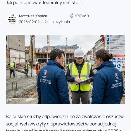
Jak poinformował federalny minister...
Mateusz Kapica
630
0
2026-02-02
2 min czytania
Belgijskie służby odpowiedzialne za zwalczanie oszustw
socjalnych wykryły nieprawidłowości w ponad jednej
trzeciej wspólnych kontroli przeprowadzonych w 2025 r.