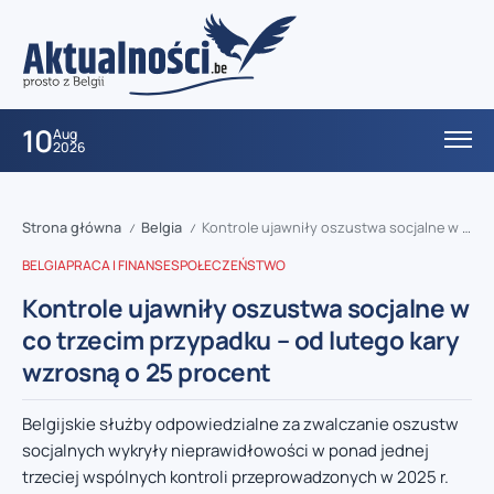
10
Aug
2026
Strona główna
Belgia
Kontrole ujawniły oszustwa socjalne w co trzecim przypadku – od lutego kary wzrosną o 25 procent
/
/
BELGIA
PRACA I FINANSE
SPOŁECZEŃSTWO
Kontrole ujawniły oszustwa socjalne w
co trzecim przypadku – od lutego kary
wzrosną o 25 procent
Belgijskie służby odpowiedzialne za zwalczanie oszustw
socjalnych wykryły nieprawidłowości w ponad jednej
trzeciej wspólnych kontroli przeprowadzonych w 2025 r.