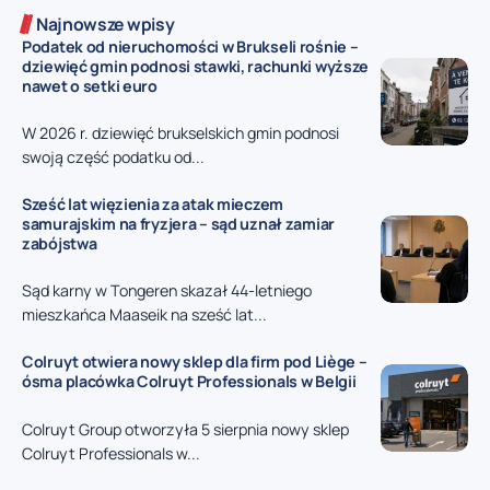
Najnowsze wpisy
Podatek od nieruchomości w Brukseli rośnie –
dziewięć gmin podnosi stawki, rachunki wyższe
nawet o setki euro
W 2026 r. dziewięć brukselskich gmin podnosi
swoją część podatku od...
Sześć lat więzienia za atak mieczem
samurajskim na fryzjera – sąd uznał zamiar
zabójstwa
Sąd karny w Tongeren skazał 44-letniego
mieszkańca Maaseik na sześć lat...
Colruyt otwiera nowy sklep dla firm pod Liège –
ósma placówka Colruyt Professionals w Belgii
Colruyt Group otworzyła 5 sierpnia nowy sklep
Colruyt Professionals w...