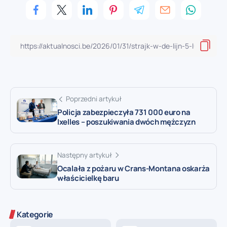
Poprzedni artykuł
Policja zabezpieczyła 731 000 euro na
Ixelles – poszukiwania dwóch mężczyzn
Następny artykuł
Ocalała z pożaru w Crans-Montana oskarża
właścicielkę baru
Kategorie