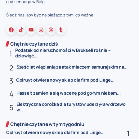
codziennego w Belgii.
Śledź nas, aby być na bieżąco z tym, co ważne!
Chętnie czytane dziś
Podatek od nieruchomości w Brukseli rośnie –
dziewięć...
Sześć lat więzienia za atak mieczem samurajskim na...
Colruyt otwiera nowy sklep dla firm pod Liège...
Hasselt zamienia się w scenę pod gołym niebem...
Elektryczna dorożka dla turystów uderzyła w drzewo
w...
Chętnie czytane w tym tygodniu
Colruyt otwiera nowy sklep dla firm pod Liège...