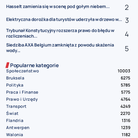
Hasselt zamienia się w scenę pod gołym niebem...
Elektryczna dorożka dla turystów uderzyła w drzewo w...
Trybunał Konstytucyjny rozszerza prawo do błędu w
rozliczeniach...
Siedziba AXA Belgium zamknięta z powodu skażenia
wody...
Popularne kategorie
Społeczeństwo
10003
Bruksela
6275
Polityka
5785
Praca i Finanse
5775
Prawo i Urzędy
4764
Transport
4249
Świat
2270
Flandria
1316
Antwerpen
1239
Walonia
1182