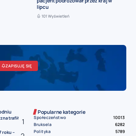
pacjent podróżował przez kraj w
lipcu
101 Wyświetleń
ZAPISUJĘ SIĘ
odniu
Popularne kategorie
Społeczeństwo
10013
zna trafił
Bruksela
6282
Polityka
5789
 roku –