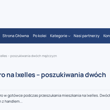
Strona Główna
Po kolei
Kategorie
Nasi partnerzy
Kon
 Ixelles – poszukiwania dwóch mężczyzn
ro na Ixelles – poszukiwania dwóch
 euro w gotówce podczas przeszukania mieszkania na Ixelles. Dwóc
 z handlem...