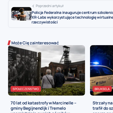
Poprzedni artykuł
Policja Federalna inauguruje centrum szkolen
XR-Labs wykorzystujące technologię wirtualne
rzeczywistości
Może Cię zainteresować
SPOŁECZEŃSTWO
BRUKSELA
70 lat od katastrofy w Marcinelle –
Strzały n
gminy Begijnendijk i Tremelo
trafił do s