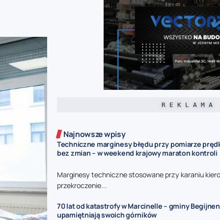
R E K L A M A
Najnowsze wpisy
Techniczne marginesy błędu przy pomiarze prędk
bez zmian – w weekend krajowy maraton kontroli
Marginesy techniczne stosowane przy karaniu kie
przekroczenie...
70 lat od katastrofy w Marcinelle – gminy Begijnen
upamiętniają swoich górników