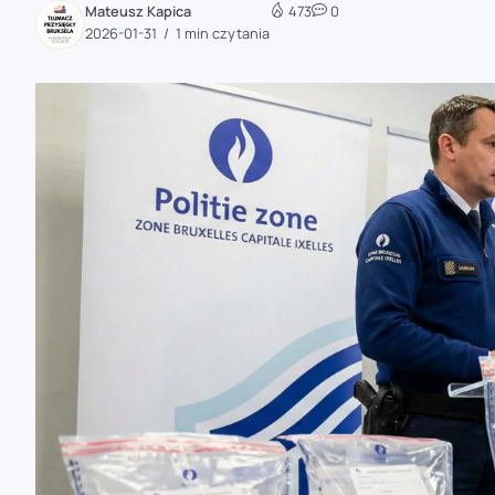
Mateusz Kapica
473
0
zaobserwuj nas
2026-01-31
1 min czytania
zaobserwuj nas
zaobserwuj nas
zaobserwuj nas