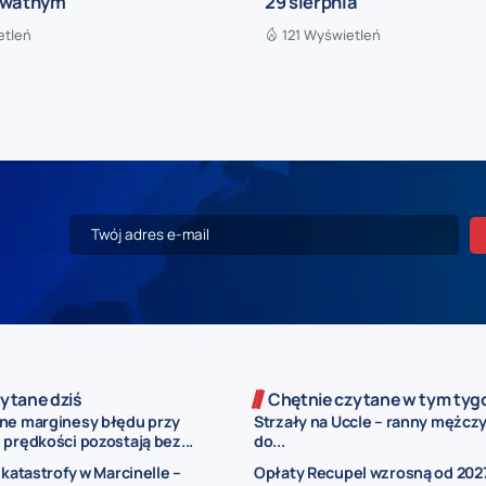
ywatnym
29 sierpnia
etleń
121 Wyświetleń
ytane dziś
Chętnie czytane w tym tyg
ne marginesy błędu przy
Strzały na Uccle – ranny mężczy
prędkości pozostają bez...
do...
 katastrofy w Marcinelle –
Opłaty Recupel wzrosną od 2027