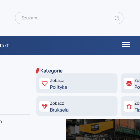
takt
Kategorie
Zobacz
Zo
Polityka
Po
Zobacz
Zo
Bruksela
Fl
h