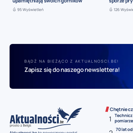
upamiętniają swoich górników
sporze pr
95 Wyświetleń
126 Wyświ
BĄDŹ NA BIEŻĄCO Z AKTUALNOSCI.BE!
Zapisz się do naszego newslettera!
Chętnie cz
Technicz
pomiarze 
70 lat od
Aktualnosci.be
to nowoczesny portal