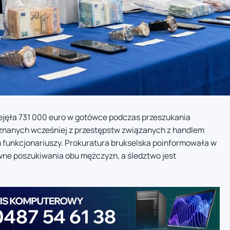
przejęła 731 000 euro w gotówce podczas przeszukania
 znanych wcześniej z przestępstw związanych z handlem
m funkcjonariuszy. Prokuratura brukselska poinformowała w
sywne poszukiwania obu mężczyzn, a śledztwo jest