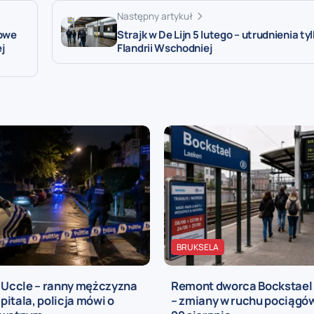
Następny artykuł
iowe
Strajk w De Lijn 5 lutego – utrudnienia ty
j
Flandrii Wschodniej
BRUKSELA
a Uccle – ranny mężczyzna
Remont dworca Bockstael
zpitala, policja mówi o
– zmiany w ruchu pociągów