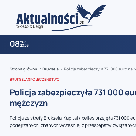
08
Aug
2026
Strona główna
Bruksela
Policja zabezpieczyła 731 000 euro na
/
/
BRUKSELA
SPOŁECZEŃSTWO
Policja zabezpieczyła 731 000 eu
mężczyzn
zaobserwuj nas
Policja ze strefy Bruksela-Kapitał/Ixelles przejęła 731 000
podejrzanych, znanych wcześniej z przestępstw związanych
zaobserwuj nas