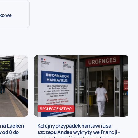
lko we
SPOŁECZEŃSTWO
 na Laeken
Kolejny przypadek hantawirusa
 od 8 do
szczepu Andes wykryty we Francji –