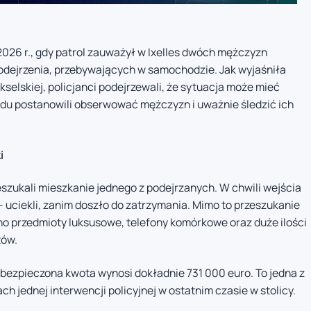
026 r., gdy patrol zauważył w Ixelles dwóch mężczyzn
dejrzenia, przebywających w samochodzie. Jak wyjaśniła
kselskiej, policjanci podejrzewali, że sytuacja może mieć
du postanowili obserwować mężczyzn i uważnie śledzić ich
i
szukali mieszkanie jednego z podejrzanych. W chwili wejścia
u – uciekli, zanim doszło do zatrzymania. Mimo to przeszukanie
no przedmioty luksusowe, telefony komórkowe oraz duże ilości
tów.
abezpieczona kwota wynosi dokładnie 731 000 euro. To jedna z
 jednej interwencji policyjnej w ostatnim czasie w stolicy.