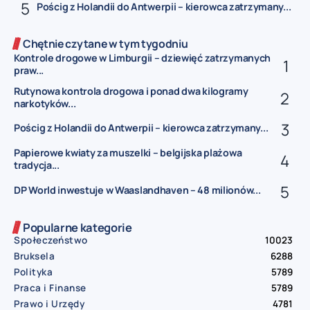
Pościg z Holandii do Antwerpii – kierowca zatrzymany...
Chętnie czytane w tym tygodniu
Kontrole drogowe w Limburgii – dziewięć zatrzymanych
praw...
Rutynowa kontrola drogowa i ponad dwa kilogramy
narkotyków...
Pościg z Holandii do Antwerpii – kierowca zatrzymany...
Papierowe kwiaty za muszelki – belgijska plażowa
tradycja...
DP World inwestuje w Waaslandhaven – 48 milionów...
Popularne kategorie
Społeczeństwo
10023
Bruksela
6288
Polityka
5789
Praca i Finanse
5789
Prawo i Urzędy
4781