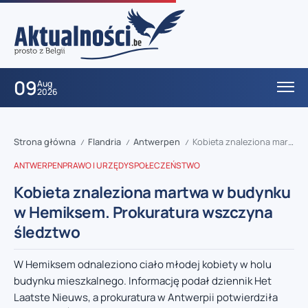
09
Aug
2026
Strona główna
Flandria
Antwerpen
Kobieta znaleziona martwa w budynku w Hemiksem. Prokuratura wszczyna śledztwo
/
/
/
ANTWERPEN
PRAWO I URZĘDY
SPOŁECZEŃSTWO
Kobieta znaleziona martwa w budynku
w Hemiksem. Prokuratura wszczyna
śledztwo
W Hemiksem odnaleziono ciało młodej kobiety w holu
budynku mieszkalnego. Informację podał dziennik Het
Laatste Nieuws, a prokuratura w Antwerpii potwierdziła