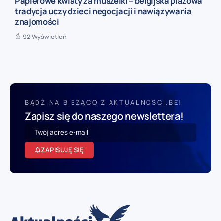
Papierowe kwiaty za muszelki – belgijska plażowa
tradycja uczy dzieci negocjacji i nawiązywania
znajomości
92 Wyświetleń
BĄDŹ NA BIEŻĄCO Z AKTUALNOSCI.BE!
Zapisz się do naszego newslettera!
ZAPISUJĘ SIĘ