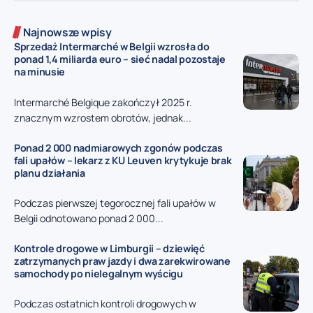
Najnowsze wpisy
Sprzedaż Intermarché w Belgii wzrosła do
ponad 1,4 miliarda euro – sieć nadal pozostaje
na minusie
Intermarché Belgique zakończył 2025 r.
znacznym wzrostem obrotów, jednak...
Ponad 2 000 nadmiarowych zgonów podczas
fali upałów – lekarz z KU Leuven krytykuje brak
planu działania
Podczas pierwszej tegorocznej fali upałów w
Belgii odnotowano ponad 2 000...
Kontrole drogowe w Limburgii – dziewięć
zatrzymanych praw jazdy i dwa zarekwirowane
samochody po nielegalnym wyścigu
Podczas ostatnich kontroli drogowych w