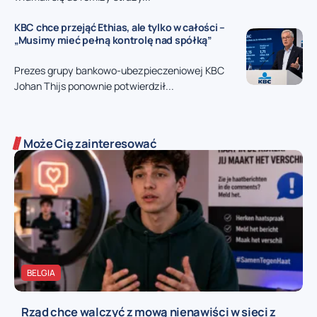
KBC chce przejąć Ethias, ale tylko w całości –
„Musimy mieć pełną kontrolę nad spółką”
Prezes grupy bankowo-ubezpieczeniowej KBC
Johan Thijs ponownie potwierdził...
Może Cię zainteresować
BELGIA
Rząd chce walczyć z mową nienawiści w sieci z