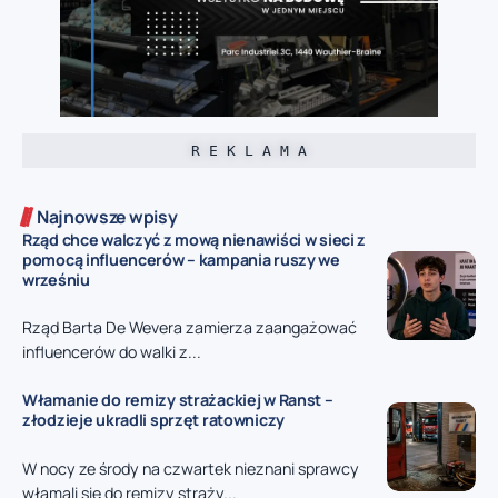
R E K L A M A
Najnowsze wpisy
Rząd chce walczyć z mową nienawiści w sieci z
pomocą influencerów – kampania ruszy we
wrześniu
Rząd Barta De Wevera zamierza zaangażować
influencerów do walki z...
Włamanie do remizy strażackiej w Ranst –
złodzieje ukradli sprzęt ratowniczy
W nocy ze środy na czwartek nieznani sprawcy
włamali się do remizy straży...