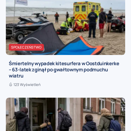
SPOŁECZEŃSTWO
Śmiertelny wypadek kitesurfera w Oostduinkerke
– 63-latek zginął po gwałtownym podmuchu
wiatru
123 Wyświetleń