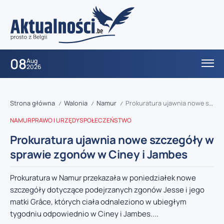
08
Aug
2026
Strona główna
Walonia
Namur
Prokuratura ujawnia nowe szczegóły w sprawie zgonów w Ciney i Jambes
/
/
/
NAMUR
PRAWO I URZĘDY
SPOŁECZEŃSTWO
Prokuratura ujawnia nowe szczegóły w
sprawie zgonów w Ciney i Jambes
Prokuratura w Namur przekazała w poniedziałek nowe
szczegóły dotyczące podejrzanych zgonów Jesse i jego
matki Grâce, których ciała odnaleziono w ubiegłym
tygodniu odpowiednio w Ciney i Jambes....