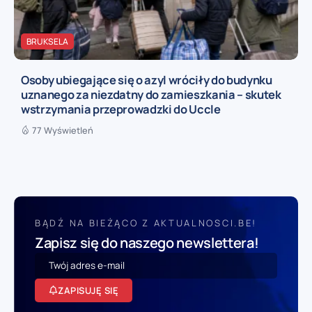
BRUKSELA
Osoby ubiegające się o azyl wróciły do budynku
uznanego za niezdatny do zamieszkania – skutek
wstrzymania przeprowadzki do Uccle
77 Wyświetleń
BĄDŹ NA BIEŻĄCO Z AKTUALNOSCI.BE!
Zapisz się do naszego newslettera!
ZAPISUJĘ SIĘ