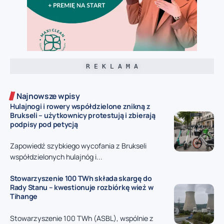
R E K L A M A
Najnowsze wpisy
Hulajnogi i rowery współdzielone znikną z
Brukseli – użytkownicy protestują i zbierają
podpisy pod petycją
Zapowiedź szybkiego wycofania z Brukseli
współdzielonych hulajnóg i...
Stowarzyszenie 100 TWh składa skargę do
Rady Stanu – kwestionuje rozbiórkę wież w
Tihange
Stowarzyszenie 100 TWh (ASBL), wspólnie z