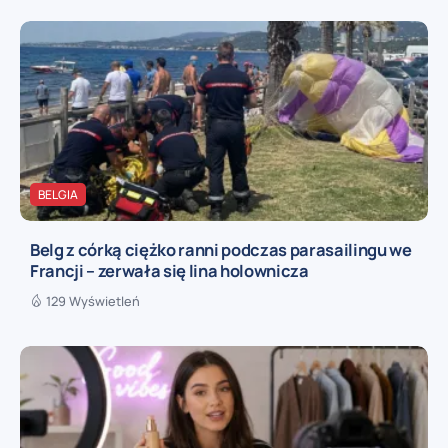
BELGIA
Belg z córką ciężko ranni podczas parasailingu we
Francji – zerwała się lina holownicza
129 Wyświetleń