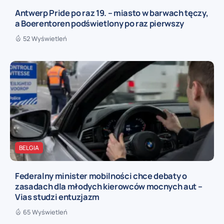
Antwerp Pride po raz 19. – miasto w barwach tęczy,
a Boerentoren podświetlony po raz pierwszy
52 Wyświetleń
BELGIA
Federalny minister mobilności chce debaty o
zasadach dla młodych kierowców mocnych aut –
Vias studzi entuzjazm
65 Wyświetleń