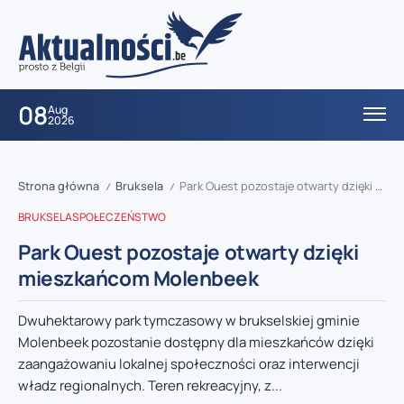
08
Aug
2026
Strona główna
Bruksela
Park Ouest pozostaje otwarty dzięki mieszkańcom Molenbeek
/
/
BRUKSELA
SPOŁECZEŃSTWO
Park Ouest pozostaje otwarty dzięki
mieszkańcom Molenbeek
Dwuhektarowy park tymczasowy w brukselskiej gminie
Molenbeek pozostanie dostępny dla mieszkańców dzięki
zaangażowaniu lokalnej społeczności oraz interwencji
władz regionalnych. Teren rekreacyjny, z...