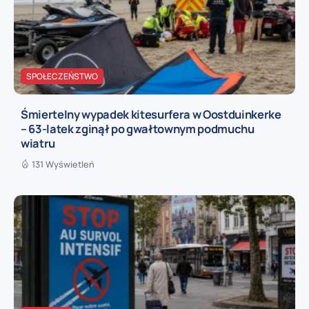
SPOŁECZEŃSTWO
Śmiertelny wypadek kitesurfera w Oostduinkerke
– 63-latek zginął po gwałtownym podmuchu
wiatru
131 Wyświetleń