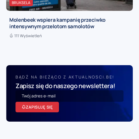
BRUKSELA
Molenbeek wspiera kampanię przeciwko
intensywnym przelotom samolotów
111 Wyświetleń
BĄDŹ NA BIEŻĄCO Z AKTUALNOSCI.BE!
Zapisz się do naszego newslettera!
ZAPISUJĘ SIĘ