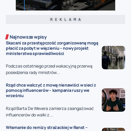
R E K L A M A
Najnowsze wpisy
Skazani za przestępczość zorganizowaną mogą
płacić za pobyt w więzieniu – nowy projekt
ministerstwa sprawiedliwości
Podczas ostatniego przed wakacyjną przerwą
posiedzenia rady ministrów...
Rząd chce walczyć z mową nienawiści w sieci z
pomocą influencerów – kampania ruszy we
wrześniu
Rząd Barta De Wevera zamierza zaangażować
influencerów do walki z...
Włamanie do remizy strażackiej w Ranst –