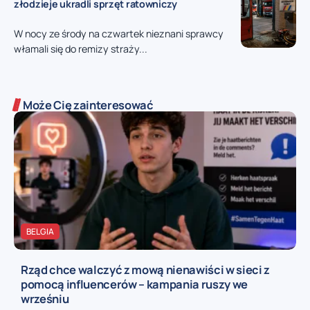
złodzieje ukradli sprzęt ratowniczy
W nocy ze środy na czwartek nieznani sprawcy
włamali się do remizy straży...
Może Cię zainteresować
BELGIA
Rząd chce walczyć z mową nienawiści w sieci z
pomocą influencerów – kampania ruszy we
wrześniu