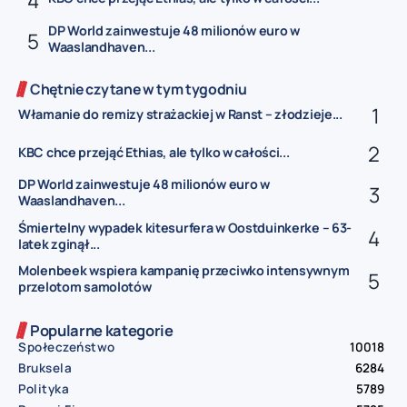
DP World zainwestuje 48 milionów euro w
Waaslandhaven...
Chętnie czytane w tym tygodniu
Włamanie do remizy strażackiej w Ranst – złodzieje...
KBC chce przejąć Ethias, ale tylko w całości...
DP World zainwestuje 48 milionów euro w
Waaslandhaven...
Śmiertelny wypadek kitesurfera w Oostduinkerke – 63-
latek zginął...
Molenbeek wspiera kampanię przeciwko intensywnym
przelotom samolotów
Popularne kategorie
Społeczeństwo
10018
Bruksela
6284
Polityka
5789