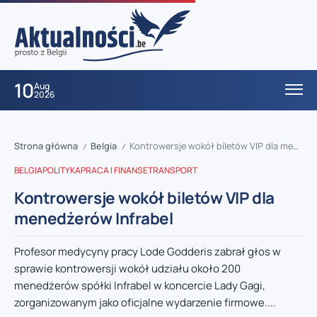
10
Aug
2026
Strona główna
Belgia
Kontrowersje wokół biletów VIP dla menedżerów Infrabel
/
/
BELGIA
POLITYKA
PRACA I FINANSE
TRANSPORT
Kontrowersje wokół biletów VIP dla
menedżerów Infrabel
Profesor medycyny pracy Lode Godderis zabrał głos w
sprawie kontrowersji wokół udziału około 200
menedżerów spółki Infrabel w koncercie Lady Gagi,
zorganizowanym jako oficjalne wydarzenie firmowe....