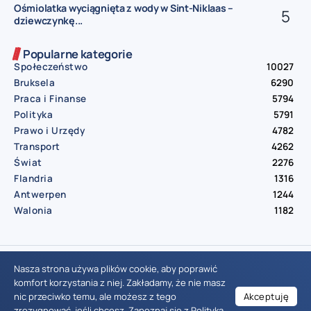
Ośmiolatka wyciągnięta z wody w Sint-Niklaas –
dziewczynkę...
Popularne kategorie
Społeczeństwo
10027
Bruksela
6290
Praca i Finanse
5794
Polityka
5791
Prawo i Urzędy
4782
Transport
4262
Świat
2276
Flandria
1316
Antwerpen
1244
Walonia
1182
© Aktualnosci.be – All Right Reserved 2016-2026
Nasza strona używa plików cookie, aby poprawić
komfort korzystania z niej. Zakładamy, że nie masz
nic przeciwko temu, ale możesz z tego
Akceptuję
Wiadomości Belgia
Wydarzenia Belgia
Informacje Belgia
Nowinki Belgia
Nowości Belgia
Co w Belgii
Aktualności Belgia | Wiadomości z Belgii | Informacje dla mieszkańców Belgii | Życie w Belgii | Praca w Belgii | Prawo i przepisy w Belgii | Wydarzenia lokalne Belgia | Edukacja w Belgii | Porady dla rezydentów Belgii | Codzienne życie w Belgii | Polonia w Belgii | Aktualności społeczno-polityczne | Przewodnik dla imigrantów w Belgii | Gospodarka Belgii | Kultura i tradycje w Belgii
zrezygnować, jeśli chcesz. Zapoznaj się z
Polityką