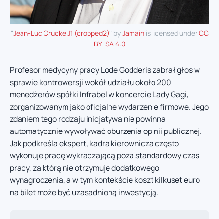
"
Jean-Luc Crucke J1 (cropped2)
" by
Jamain
is licensed under
CC
BY-SA 4.0
Profesor medycyny pracy Lode Godderis zabrał głos w
sprawie kontrowersji wokół udziału około 200
menedżerów spółki Infrabel w koncercie Lady Gagi,
zorganizowanym jako oficjalne wydarzenie firmowe. Jego
zdaniem tego rodzaju inicjatywa nie powinna
automatycznie wywoływać oburzenia opinii publicznej.
Jak podkreśla ekspert, kadra kierownicza często
wykonuje pracę wykraczającą poza standardowy czas
pracy, za którą nie otrzymuje dodatkowego
wynagrodzenia, a w tym kontekście koszt kilkuset euro
na bilet może być uzasadnioną inwestycją.