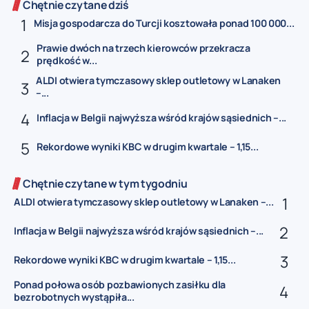
Chętnie czytane dziś
Misja gospodarcza do Turcji kosztowała ponad 100 000...
Prawie dwóch na trzech kierowców przekracza
prędkość w...
ALDI otwiera tymczasowy sklep outletowy w Lanaken
–...
Inflacja w Belgii najwyższa wśród krajów sąsiednich –...
Rekordowe wyniki KBC w drugim kwartale – 1,15...
Chętnie czytane w tym tygodniu
ALDI otwiera tymczasowy sklep outletowy w Lanaken –...
Inflacja w Belgii najwyższa wśród krajów sąsiednich –...
Rekordowe wyniki KBC w drugim kwartale – 1,15...
Ponad połowa osób pozbawionych zasiłku dla
bezrobotnych wystąpiła...