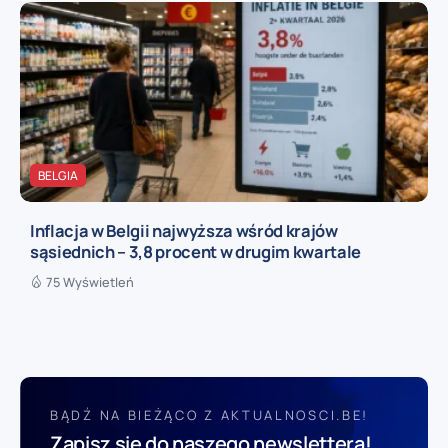
BELGIA
Inflacja w Belgii najwyższa wśród krajów
sąsiednich – 3,8 procent w drugim kwartale
75 Wyświetleń
BĄDŹ NA BIEŻĄCO Z AKTUALNOSCI.BE!
Zapisz się do naszego newslettera!