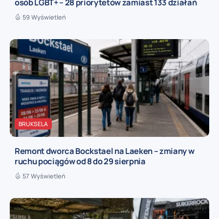
osób LGBT+ – 28 priorytetów zamiast 133 działań
59 Wyświetleń
BRUKSELA
Remont dworca Bockstael na Laeken – zmiany w
ruchu pociągów od 8 do 29 sierpnia
57 Wyświetleń