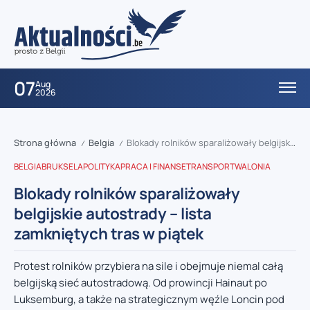
07
Aug
2026
Strona główna
Belgia
Blokady rolników sparaliżowały belgijskie autostrady – lista zamkniętych tras w piątek
/
/
BELGIA
BRUKSELA
POLITYKA
PRACA I FINANSE
TRANSPORT
WALONIA
Blokady rolników sparaliżowały
belgijskie autostrady – lista
zamkniętych tras w piątek
Protest rolników przybiera na sile i obejmuje niemal całą
belgijską sieć autostradową. Od prowincji Hainaut po
Luksemburg, a także na strategicznym węźle Loncin pod