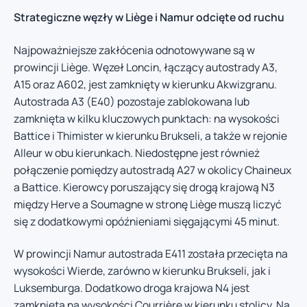
Strategiczne węzły w Liège i Namur odcięte od ruchu
Najpoważniejsze zakłócenia odnotowywane są w
prowincji Liège. Węzeł Loncin, łączący autostrady A3,
A15 oraz A602, jest zamknięty w kierunku Akwizgranu.
Autostrada A3 (E40) pozostaje zablokowana lub
zamknięta w kilku kluczowych punktach: na wysokości
Battice i Thimister w kierunku Brukseli, a także w rejonie
Alleur w obu kierunkach. Niedostępne jest również
połączenie pomiędzy autostradą A27 w okolicy Chaineux
a Battice. Kierowcy poruszający się drogą krajową N3
między Herve a Soumagne w stronę Liège muszą liczyć
się z dodatkowymi opóźnieniami sięgającymi 45 minut.
W prowincji Namur autostrada E411 została przecięta na
wysokości Wierde, zarówno w kierunku Brukseli, jak i
Luksemburga. Dodatkowo droga krajowa N4 jest
zamknięta na wysokości Courrière w kierunku stolicy. Na