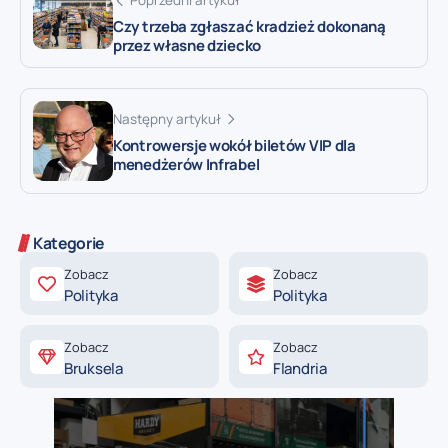
Poprzedni artykuł
Czy trzeba zgłaszać kradzież dokonaną
przez własne dziecko
Następny artykuł
Kontrowersje wokół biletów VIP dla
menedżerów Infrabel
Kategorie
Zobacz
Zobacz
Polityka
Polityka
Zobacz
Zobacz
Bruksela
Flandria