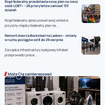
Rząd federalny przedstawia nowy plan na rzecz
osób LGBT+ – 28 priorytetów zamiast 133
działań
Rząd federalny sprecyzował swój wkład w
przyszły międzyfederalny plan na...
Remont dworca Bockstael na Laeken – zmiany
w ruchu pociągów od 8 do 29 sierpnia
Zarządca infrastruktury kolejowej Infrabel
przeprowadzi prace...
Może Cię zainteresować