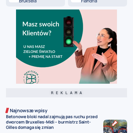
Bruksela
Flandria
R E K L A M A
Najnowsze wpisy
Betonowe bloki nadal zajmują pas ruchu przed
dworcem Bruxelles-Midi – burmistrz Saint-
Gilles domaga się zmian