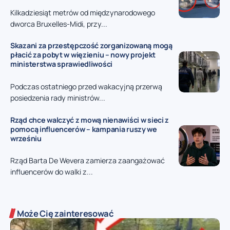
Kilkadziesiąt metrów od międzynarodowego
dworca Bruxelles-Midi, przy...
Skazani za przestępczość zorganizowaną mogą
płacić za pobyt w więzieniu – nowy projekt
ministerstwa sprawiedliwości
Podczas ostatniego przed wakacyjną przerwą
posiedzenia rady ministrów...
Rząd chce walczyć z mową nienawiści w sieci z
pomocą influencerów – kampania ruszy we
wrześniu
Rząd Barta De Wevera zamierza zaangażować
influencerów do walki z...
Może Cię zainteresować