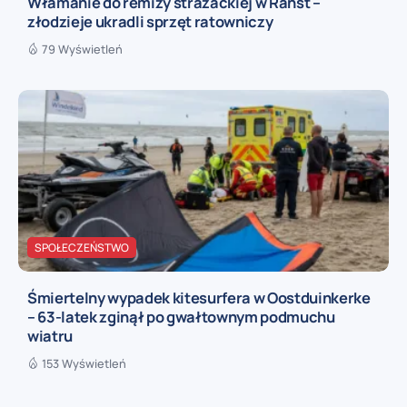
Włamanie do remizy strażackiej w Ranst –
złodzieje ukradli sprzęt ratowniczy
79 Wyświetleń
SPOŁECZEŃSTWO
Śmiertelny wypadek kitesurfera w Oostduinkerke
– 63-latek zginął po gwałtownym podmuchu
wiatru
153 Wyświetleń