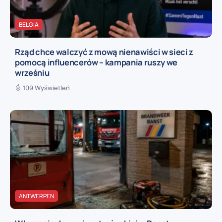
BELGIA
Rząd chce walczyć z mową nienawiści w sieci z
pomocą influencerów – kampania ruszy we
wrześniu
109 Wyświetleń
ANTWERPEN