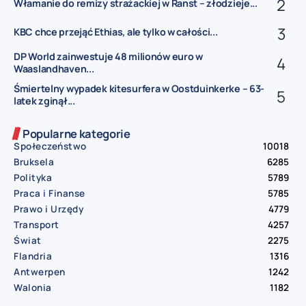
Włamanie do remizy strażackiej w Ranst – złodzieje...
KBC chce przejąć Ethias, ale tylko w całości...
DP World zainwestuje 48 milionów euro w
Waaslandhaven...
Śmiertelny wypadek kitesurfera w Oostduinkerke – 63-
latek zginął...
Popularne kategorie
Społeczeństwo
10018
Bruksela
6285
Polityka
5789
Praca i Finanse
5785
Prawo i Urzędy
4779
Transport
4257
Świat
2275
Flandria
1316
Antwerpen
1242
Walonia
1182