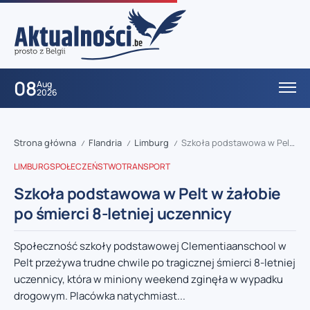
08
Aug
2026
Strona główna
Flandria
Limburg
Szkoła podstawowa w Pelt w żałobie po śmierci 8-letniej uczennicy
/
/
/
LIMBURG
SPOŁECZEŃSTWO
TRANSPORT
Szkoła podstawowa w Pelt w żałobie
po śmierci 8-letniej uczennicy
Społeczność szkoły podstawowej Clementiaanschool w
Pelt przeżywa trudne chwile po tragicznej śmierci 8-letniej
uczennicy, która w miniony weekend zginęła w wypadku
drogowym. Placówka natychmiast...