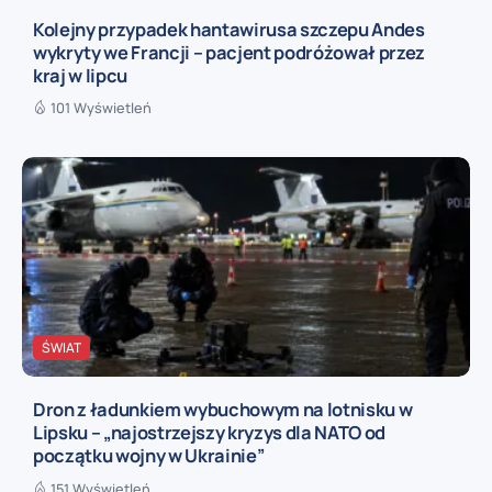
Kolejny przypadek hantawirusa szczepu Andes
wykryty we Francji – pacjent podróżował przez
kraj w lipcu
101 Wyświetleń
ŚWIAT
Dron z ładunkiem wybuchowym na lotnisku w
Lipsku – „najostrzejszy kryzys dla NATO od
początku wojny w Ukrainie”
151 Wyświetleń