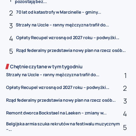
pozostają bez...
70 lat od katastrofy w Marcinelle – gminy...
Strzały na Uccle – ranny mężczyzna trafił do...
Opłaty Recupel wzrosną od 2027 roku – podwyżki...
Rząd federalny przedstawia nowy plan na rzecz osób...
Chętnie czytane w tym tygodniu
Strzały na Uccle – ranny mężczyzna trafił do...
Opłaty Recupel wzrosną od 2027 roku – podwyżki...
Rząd federalny przedstawia nowy plan na rzecz osób...
Remont dworca Bockstael na Laeken – zmiany w...
Belgijska armia szuka rekrutów na festiwalu muzycznym
–...