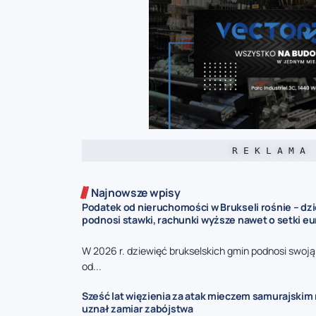
R E K L A M A
Najnowsze wpisy
Podatek od nieruchomości w Brukseli rośnie – dz
podnosi stawki, rachunki wyższe nawet o setki eu
W 2026 r. dziewięć brukselskich gmin podnosi swoj
od...
Sześć lat więzienia za atak mieczem samurajskim n
uznał zamiar zabójstwa