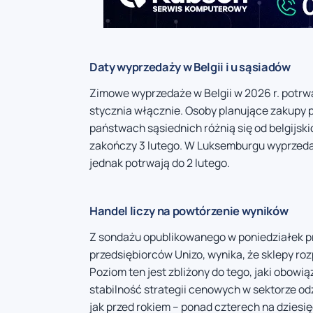
Daty wyprzedaży w Belgii i u sąsiadów
Zimowe wyprzedaże w Belgii w 2026 r. potrwa
stycznia włącznie. Osoby planujące zakupy 
państwach sąsiednich różnią się od belgijskic
zakończy 3 lutego. W Luksemburgu wyprzedaże
jednak potrwają do 2 lutego.
Handel liczy na powtórzenie wyników
Z sondażu opublikowanego w poniedziałek p
przedsiębiorców Unizo, wynika, że sklepy ro
Poziom ten jest zbliżony do tego, jaki obow
stabilność strategii cenowych w sektorze 
jak przed rokiem – ponad czterech na dziesi