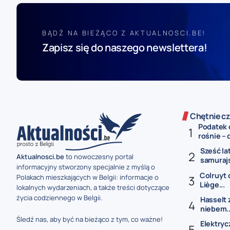
BĄDŹ NA BIEŻĄCO Z AKTUALNOSCI.BE!
Zapisz się do naszego newslettera!
Chętnie cz
Podatek 
rośnie – 
Sześć la
Aktualnosci.be
to nowoczesny portal
samurajs
informacyjny stworzony specjalnie z myślą o
Colruyt 
Polakach mieszkających w Belgii: informacje o
Liège...
lokalnych wydarzeniach, a także treści dotyczące
życia codziennego w Belgii.
Hasselt 
niebem..
Śledź nas, aby być na bieżąco z tym, co ważne!
Elektryc