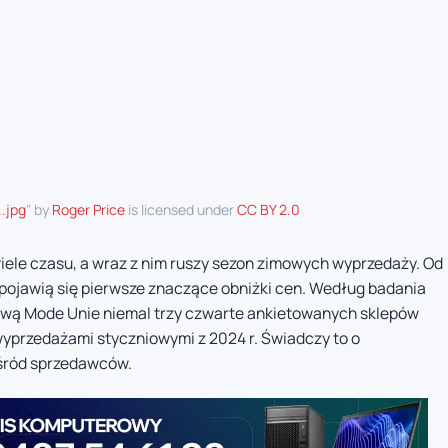
..jpg
" by
Roger Price
is licensed under
CC BY 2.0
iele czasu, a wraz z nim ruszy sezon zimowych wyprzedaży. Od
i pojawią się pierwsze znaczące obniżki cen. Według badania
wą Mode Unie niemal trzy czwarte ankietowanych sklepów
wyprzedażami styczniowymi z 2024 r. Świadczy to o
śród sprzedawców.