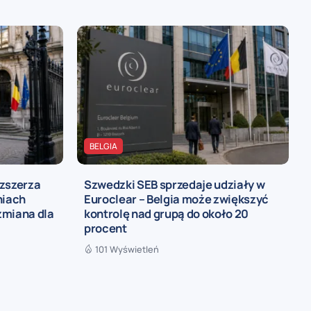
BELGIA
ozszerza
Szwedzki SEB sprzedaje udziały w
niach
Euroclear – Belgia może zwiększyć
zmiana dla
kontrolę nad grupą do około 20
procent
101 Wyświetleń