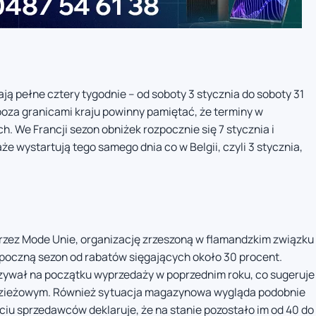
ją pełne cztery tygodnie – od soboty 3 stycznia do soboty 31
poza granicami kraju powinny pamiętać, że terminy w
h. We Francji sezon obniżek rozpocznie się 7 stycznia i
 wystartują tego samego dnia co w Belgii, czyli 3 stycznia,
rzez Mode Unie, organizację zrzeszoną w flamandzkim związku
zpoczną sezon od rabatów sięgających około 30 procent.
iązywał na początku wyprzedaży w poprzednim roku, co sugeruje
odzieżowym. Również sytuacja magazynowa wygląda podobnie
ęciu sprzedawców deklaruje, że na stanie pozostało im od 40 do