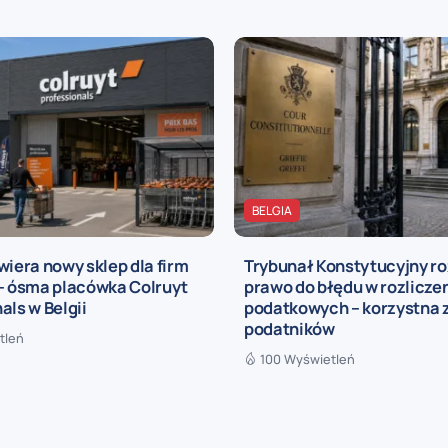
BELGIA
wiera nowy sklep dla firm
Trybunał Konstytucyjny r
 – ósma placówka Colruyt
prawo do błędu w rozlicze
als w Belgii
podatkowych – korzystna 
podatników
tleń
100 Wyświetleń