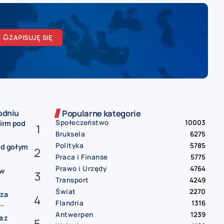
ZAPISUJĘ SIĘ
odniu
Popularne kategorie
Społeczeństwo
10003
firm pod
Bruksela
6275
Polityka
5785
od gołym
Praca i Finanse
5775
Prawo i Urzędy
4764
ów
Transport
4249
Świat
2270
rza
Flandria
1316
..
Antwerpen
1239
a z