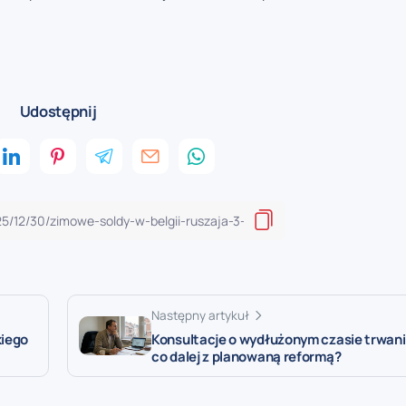
Udostępnij
Następny artykuł
kiego
Konsultacje o wydłużonym czasie trwania
co dalej z planowaną reformą?