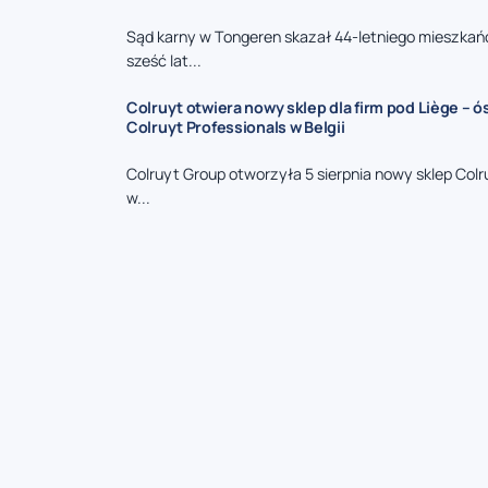
Sąd karny w Tongeren skazał 44-letniego mieszkań
sześć lat...
Colruyt otwiera nowy sklep dla firm pod Liège – 
Colruyt Professionals w Belgii
Colruyt Group otworzyła 5 sierpnia nowy sklep Colr
w...