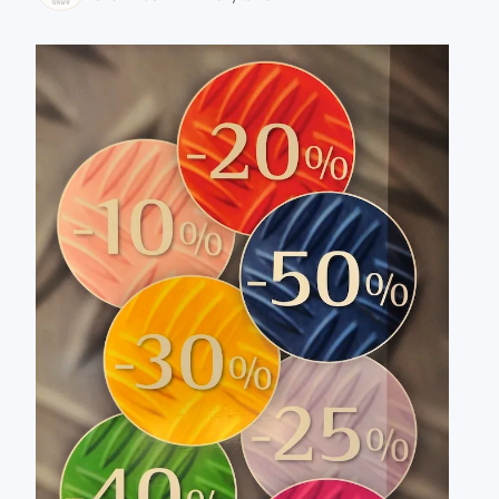
zaobserwuj nas
zaobserwuj nas
zaobserwuj nas
zaobserwuj nas