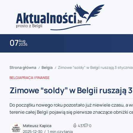
07
Aug
2026
Strona główna
Belgia
Zimowe “soldy” w Belgii ruszają 3 stycznia
/
/
BELGIA
PRACA I FINANSE
Zimowe “soldy” w Belgii ruszają 3
Do początku nowego roku pozostało już niewiele czasu, a w
zaobserwuj nas
terenie całej Belgii pojawią się pierwsze znaczące obniżki c
zaobserwuj nas
Mateusz Kapica
437
0
2025-12-30
1 min czytania