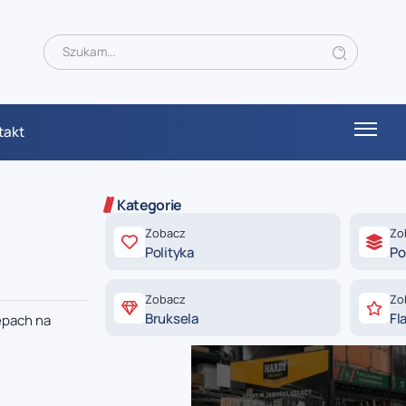
takt
Kategorie
Zobacz
Zo
Polityka
Po
Zobacz
Zo
Bruksela
Fl
epach na