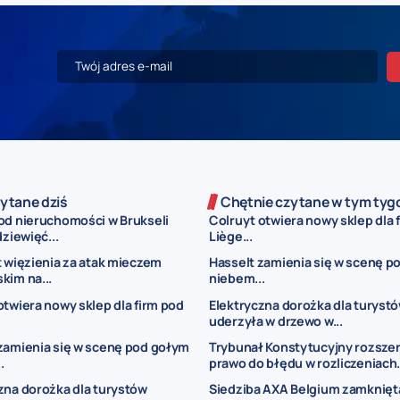
ytane dziś
Chętnie czytane w tym tyg
od nieruchomości w Brukseli
Colruyt otwiera nowy sklep dla 
dziewięć...
Liège...
t więzienia za atak mieczem
Hasselt zamienia się w scenę p
kim na...
niebem...
otwiera nowy sklep dla firm pod
Elektryczna dorożka dla turyst
uderzyła w drzewo w...
zamienia się w scenę pod gołym
Trybunał Konstytucyjny rozsze
.
prawo do błędu w rozliczeniach.
zna dorożka dla turystów
Siedziba AXA Belgium zamknięt