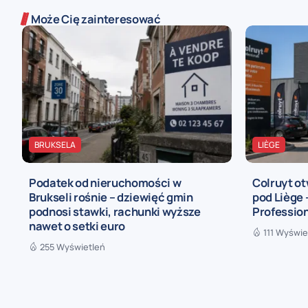
Może Cię zainteresować
BRUKSELA
LIÈGE
Podatek od nieruchomości w
Colruyt ot
Brukseli rośnie – dziewięć gmin
pod Liège
podnosi stawki, rachunki wyższe
Profession
nawet o setki euro
111 Wyświe
255 Wyświetleń