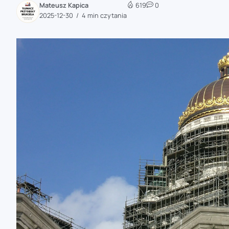
Mateusz Kapica
619
0
zaobserwuj nas
2025-12-30
4 min czytania
zaobserwuj nas
zaobserwuj nas
zaobserwuj nas