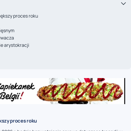
iększy proces roku
mięsnym
mywacza
e arystokracji
kszy proces roku