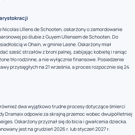
arystokracji
e Nicolas Ullens de Schooten, oskarżony o zamordowanie
 baronowej po ślubie z Guyem Ullensem de Schooten. Do
osiadłością w Ohain, w gminie Lasne. Oskarżony miał
ć sześć strzałów z broni palnej, zabijając kobietę i raniąc
one tło rodzinne, a nie wyłącznie finansowe. Posiedzenie
wy przysięgłych na 21 września, a proces rozpocznie się 24
ę również dwa wyjątkowo trudne procesy dotyczące śmierci
dy Dramaix odpowie za skrajną przemoc wobec dwuipółletniej
eiges. Oskarżony przyznał się do bicia i gwałcenia dziecka.
nowany jest na grudzień 2026 r. lub styczeń 2027 r.