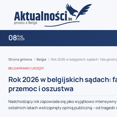
08
Aug
2026
Strona główna
Belgia
Rok 2026 w belgijskich sądach: fala głoś
/
/
BELGIA
PRAWO I URZĘDY
Rok 2026 w belgijskich sądach: 
przemoc i oszustwa
zaobserwuj nas
Nadchodzący rok zapowiada się jako wyjątkowo intensywny d
ostatnich latach wstrząsnęły opinią publiczną – od tragedii w
zaobserwuj nas