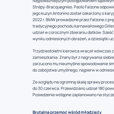
Najpoważniejszym postępowaniem sądowym 20
Strépy-Bracquegnies. Paolo Falzone odpowie
jego kuzyn Antonino został oskarżony o ka
2022 r. BMW prowadzone przez Falzone z prę
tradycyjnego pochodu karnawałowego Gilles
udział w corocznym zbieraniu datków. Sześć 
wyniku odniesionych obrażeń, a dziesiątki u
Trzydziestoletni kierowca wracał wówczas z
zamieszkania. Znany był z nagrywania siebie
zarzucono mu nieumyślne spowodowanie śmier
do zabójstwa umyślnego, najpierw w odniesien
Ze względu na ogromną skalę sprawy proces 
do 30 czerwca. Przewidziano udział 180 po
Posiedzenie wstępne zaplanowano na styczeń
Brutalna przemoc wśród młodzieży