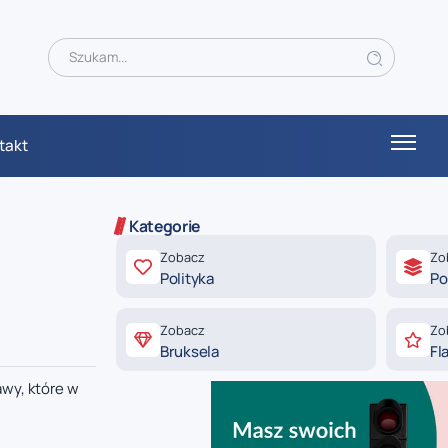
takt
Kategorie
Zobacz
Zo
Polityka
Po
Zobacz
Zo
Bruksela
Fl
wy, które w