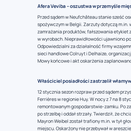
Afera Veviba – oszustwa w przemyśle mi
Przed sądem w Neufchâteau stanie sześć osó
spożywczym w Belgii. Zarzuty dotyczą m.in
zamrażania produktów, fałszowania etykiet 
w wyrobach. Nieprawidłowości ujawniono po
Odpowiedzialni za działalność firmy wzajem
sieci handlowe Colruyt i Delhaize, organizac
Mowy końcowe i akt oskarżenia zaplanowano 
Właściciel posiadłości zastrzelił włamy
12 stycznia sezon rozpraw przed sądem przys
Ferrières w regionie Huy. W nocy z 7 na 8 s
remontowanym gospodarstwie-zamku. Po zauw
po strzelbę i oddał strzały. Twierdził, że chci
Mayron Weibel został trafiony m.in. w tył gło
miejscu. Oskarżony nie przebywał w areszc