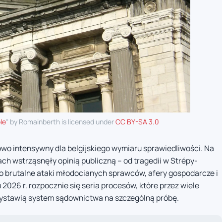
le
" by Romainberth is licensed under
CC BY-SA 3.0
wo intensywny dla belgijskiego wymiaru sprawiedliwości. Na
ach wstrząsnęły opinią publiczną – od tragedii w Strépy-
o brutalne ataki młodocianych sprawców, afery gospodarcze i
 2026 r. rozpocznie się seria procesów, które przez wiele
ystawią system sądownictwa na szczególną próbę.