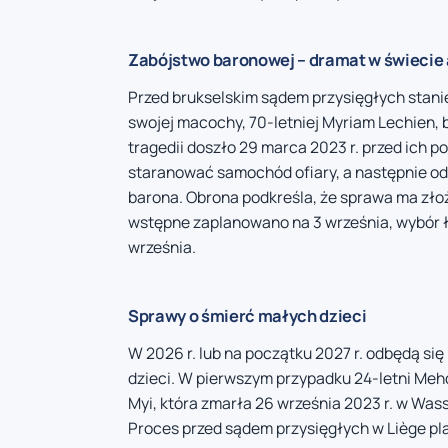
Zabójstwo baronowej – dramat w świecie 
Przed brukselskim sądem przysięgłych stani
swojej macochy, 70-letniej Myriam Lechien,
tragedii doszło 29 marca 2023 r. przed ich p
staranować samochód ofiary, a następnie odda
barona. Obrona podkreśla, że sprawa ma złoż
wstępne zaplanowano na 3 września, wybór ła
września.
Sprawy o śmierć małych dzieci
W 2026 r. lub na początku 2027 r. odbędą si
dzieci. W pierwszym przypadku 24-letni Meh
Myi, która zmarła 26 września 2023 r. w Wass
Proces przed sądem przysięgłych w Liège pla