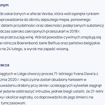
ęsnym
b oskarżonych w aferze Veviba, która wstrząsnęła rynkiem
. wprowadzania do obrotu zepsutego mięsa, ponownego
z datami przydatności oraz obecności podejrzanych substancji
dczas szeroko zakrojonych przeszukań w 2018 r.
nie przerzucają winę. Wśród powodów cywilnych znajdują się
ja rolnicza Boerenbond, bank Belfius oraz państwo belgijskie.
na 24 lutego, a wyrok ma zapaść wiosną.
wacza
ięgłych w Liège otworzy proces 71-letniego Yvana Dave’a z
tycznia 2020 r. mężczyzna został obudzony hałasem w
ażeniu drabiny przy oknie i uciekających sylwetek sięgnął
ał jedynie odstraszyć intruzów, jednak biegli ustalili, że 21-letni
wy i okolice wątroby, co doprowadziło do jego śmierci na
ie tymczasowym.