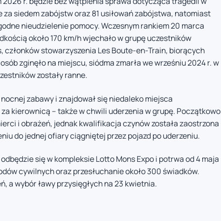
26 r. będzie bez wątpienia sprawa dotycząca tragedii w
 za siedem zabójstw oraz 81 usiłowań zabójstwa, natomiast
rygodne nieudzielenie pomocy. Wczesnym rankiem 20 marca
dkością około 170 km/h wjechało w grupę uczestników
, członków stowarzyszenia Les Boute-en-Train, biorących
osób zginęło na miejscu, siódma zmarła we wrześniu 2024 r. w
czestników zostały ranne.
 nocnej zabawy i znajdował się niedaleko miejsca
 za kierownicą – także w chwili uderzenia w grupę. Początkowo
ci i obrażeń, jednak kwalifikacja czynów została zaostrzona
iu do jednej ofiary ciągniętej przez pojazd po uderzeniu.
odbędzie się w kompleksie Lotto Mons Expo i potrwa od 4 maja
wodów cywilnych oraz przesłuchanie około 300 świadków.
, a wybór ławy przysięgłych na 23 kwietnia.