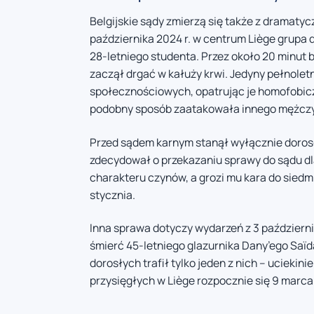
Belgijskie sądy zmierzą się także z dramat
października 2024 r. w centrum Liège grupa d
28-letniego studenta. Przez około 20 minut b
zaczął drgać w kałuży krwi. Jedyny pełnoletn
społecznościowych, opatrując je homofobic
podobny sposób zaatakowała innego mężcz
Przed sądem karnym stanął wyłącznie dorosł
zdecydował o przekazaniu sprawy do sądu dl
charakteru czynów, a grozi mu kara do siedm
stycznia.
Inna sprawa dotyczy wydarzeń z 3 październik
śmierć 45-letniego glazurnika Dany’ego Saï
dorosłych trafił tylko jeden z nich – uciek
przysięgłych w Liège rozpocznie się 9 marca