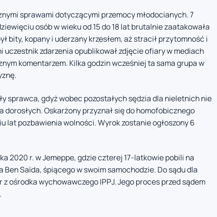
ycznymi sprawami dotyczącymi przemocy młodocianych. 7
ziewięciu osób w wieku od 15 do 18 lat brutalnie zaatakowała
ył bity, kopany i uderzany krzesłem, aż stracił przytomność i
i uczestnik zdarzenia opublikował zdjęcie ofiary w mediach
znym komentarzem. Kilka godzin wcześniej ta sama grupa w
yznę.
y sprawca, gdyż wobec pozostałych sędzia dla nieletnich nie
a dorosłych. Oskarżony przyznał się do homofobicznego
iu lat pozbawienia wolności. Wyrok zostanie ogłoszony 6
a 2020 r. w Jemeppe, gdzie czterej 17-latkowie pobili na
da Ben Saïda, śpiącego w swoim samochodzie. Do sądu dla
inier z ośrodka wychowawczego IPPJ. Jego proces przed sądem
.