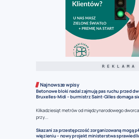
R E K L A M A
Najnowsze wpisy
Betonowe bloki nadal zajmują pas ruchu przed d
Bruxelles-Midi – burmistrz Saint-Gilles domaga s
Kilkadziesiąt metrów od międzynarodowego dworca 
przy...
Skazani za przestępczość zorganizowaną mogą pł
więzieniu – nowy projekt ministerstwa sprawiedl