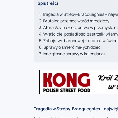
Spis treści
Tragedia w Strépy-Bracquegnies – najw
Brutalna przemoc wśród młodzieży
Afera Veviba – oszustwa w przemyśle 
Właściciel posiadłości zastrzelił wła
Zabójstwo baronowej – dramat w świeci
Sprawy o śmierć małych dzieci
Inne głośne sprawy w kalendarzu
Tragedia w Strépy-Bracquegnies – najwię