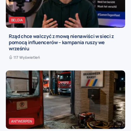
BELGIA
Rząd chce walczyć z mową nienawiści w sieci z
pomocą influencerów – kampania ruszy we
wrześniu
117 Wyświetleń
ANTWERPEN