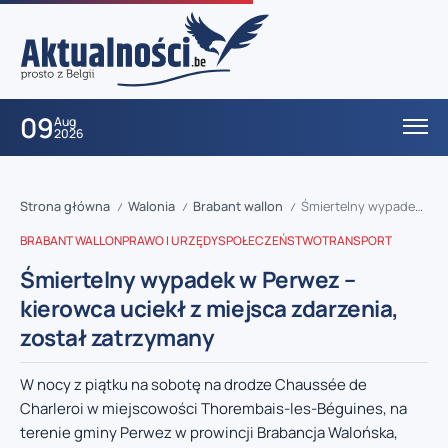
09
Aug
2026
Strona główna
Walonia
Brabant wallon
Śmiertelny wypadek w Perwez – kierowca uciekł z miejsca zdarzenia, został zatrzymany
/
/
/
BRABANT WALLON
PRAWO I URZĘDY
SPOŁECZEŃSTWO
TRANSPORT
Śmiertelny wypadek w Perwez –
kierowca uciekł z miejsca zdarzenia,
został zatrzymany
W nocy z piątku na sobotę na drodze Chaussée de
Charleroi w miejscowości Thorembais-les-Béguines, na
terenie gminy Perwez w prowincji Brabancja Walońska,