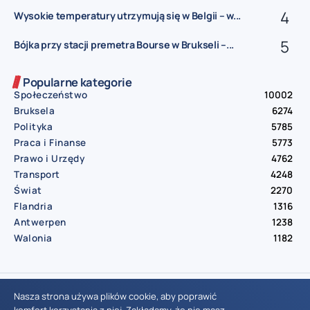
Wysokie temperatury utrzymują się w Belgii – w...
Bójka przy stacji premetra Bourse w Brukseli –...
Popularne kategorie
Społeczeństwo
10002
Bruksela
6274
Polityka
5785
Praca i Finanse
5773
Prawo i Urzędy
4762
Transport
4248
Świat
2270
Flandria
1316
Antwerpen
1238
Walonia
1182
© Aktualnosci.be – All Right Reserved 2016-2026
Nasza strona używa plików cookie, aby poprawić