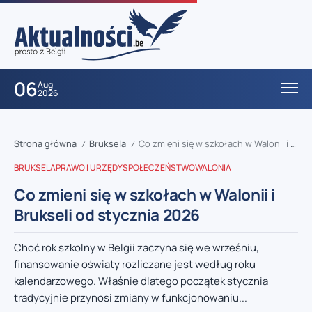
06
Aug
2026
Strona główna
Bruksela
Co zmieni się w szkołach w Walonii i Brukseli od stycznia 2026
/
/
BRUKSELA
PRAWO I URZĘDY
SPOŁECZEŃSTWO
WALONIA
Co zmieni się w szkołach w Walonii i
Brukseli od stycznia 2026
Choć rok szkolny w Belgii zaczyna się we wrześniu,
finansowanie oświaty rozliczane jest według roku
kalendarzowego. Właśnie dlatego początek stycznia
tradycyjnie przynosi zmiany w funkcjonowaniu...