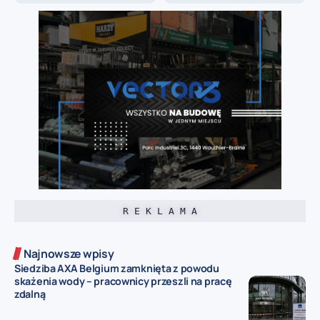
R E K L A M A
Najnowsze wpisy
Siedziba AXA Belgium zamknięta z powodu
skażenia wody – pracownicy przeszli na pracę
zdalną