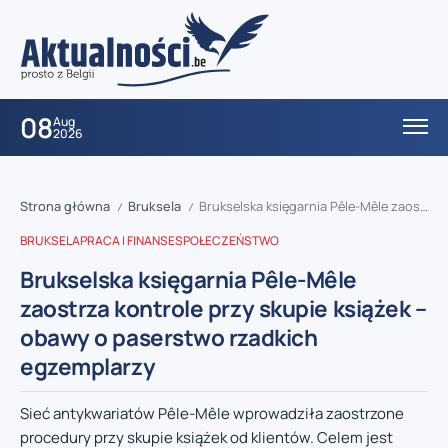
08
Aug
2026
Strona główna
Bruksela
Brukselska księgarnia Pêle-Mêle zaostrza kontrole przy skupie książek – obawy o paserstwo rzadkich egzemplarzy
/
/
BRUKSELA
PRACA I FINANSE
SPOŁECZEŃSTWO
Brukselska księgarnia Pêle-Mêle
zaostrza kontrole przy skupie książek –
obawy o paserstwo rzadkich
egzemplarzy
Sieć antykwariatów Pêle-Mêle wprowadziła zaostrzone
procedury przy skupie książek od klientów. Celem jest