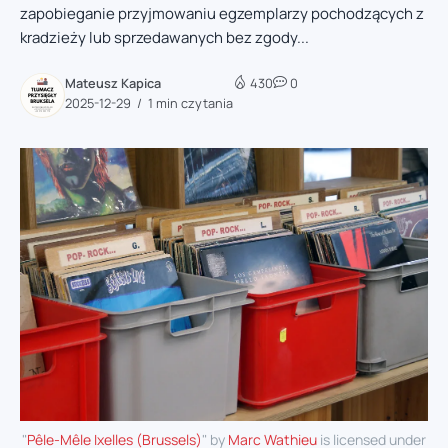
zapobieganie przyjmowaniu egzemplarzy pochodzących z
kradzieży lub sprzedawanych bez zgody...
Mateusz Kapica
430
0
2025-12-29
1 min czytania
"
Pêle-Mêle Ixelles (Brussels)
" by
Marc Wathieu
is licensed under