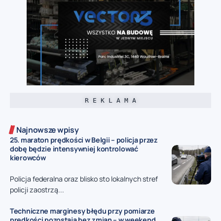
R E K L A M A
Najnowsze wpisy
25. maraton prędkości w Belgii – policja przez
dobę będzie intensywniej kontrolować
kierowców
Policja federalna oraz blisko sto lokalnych stref
policji zaostrzą...
Techniczne marginesy błędu przy pomiarze
prędkości pozostają bez zmian – w weekend