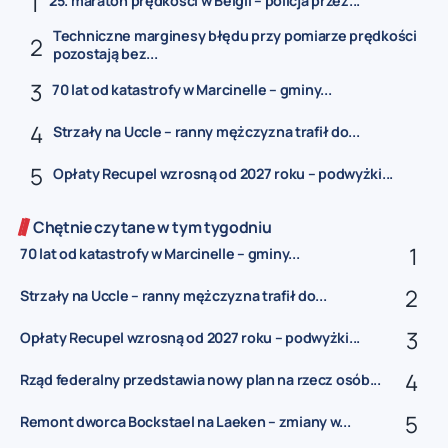
25. maraton prędkości w Belgii – policja przez...
Techniczne marginesy błędu przy pomiarze prędkości
pozostają bez...
70 lat od katastrofy w Marcinelle – gminy...
Strzały na Uccle – ranny mężczyzna trafił do...
Opłaty Recupel wzrosną od 2027 roku – podwyżki...
Chętnie czytane w tym tygodniu
70 lat od katastrofy w Marcinelle – gminy...
Strzały na Uccle – ranny mężczyzna trafił do...
Opłaty Recupel wzrosną od 2027 roku – podwyżki...
Rząd federalny przedstawia nowy plan na rzecz osób...
Remont dworca Bockstael na Laeken – zmiany w...