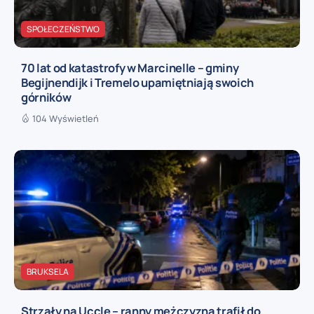
SPOŁECZEŃSTWO
70 lat od katastrofy w Marcinelle – gminy
Begijnendijk i Tremelo upamiętniają swoich
górników
104 Wyświetleń
BRUKSELA
Strzały na Uccle – ranny mężczyzna trafił do