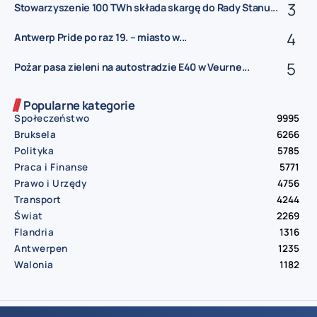
Stowarzyszenie 100 TWh składa skargę do Rady Stanu...
Antwerp Pride po raz 19. – miasto w...
Pożar pasa zieleni na autostradzie E40 w Veurne...
Popularne kategorie
Społeczeństwo
9995
Bruksela
6266
Polityka
5785
Praca i Finanse
5771
Prawo i Urzędy
4756
Transport
4244
Świat
2269
Flandria
1316
Antwerpen
1235
Walonia
1182