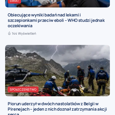
ŚWIAT
Obiecujące wyniki badań nad lekami i
szczepionkami przeciw eboli – WHO studzi jednak
oczekiwania
144 Wyświetleń
SPOŁECZEŃSTWO
Piorun uderzył w dwóch nastolatków z Belgii w
Pirenejach – jeden z nich doznał zatrzymania akcji
serca