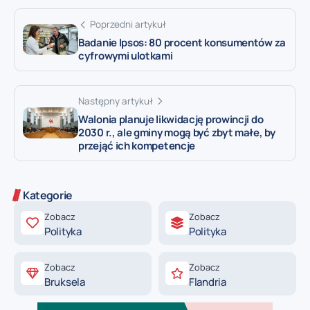
Poprzedni artykuł
Badanie Ipsos: 80 procent konsumentów za
cyfrowymi ulotkami
Następny artykuł
Walonia planuje likwidację prowincji do
2030 r., ale gminy mogą być zbyt małe, by
przejąć ich kompetencje
Kategorie
Zobacz
Zobacz
Polityka
Polityka
Zobacz
Zobacz
Bruksela
Flandria