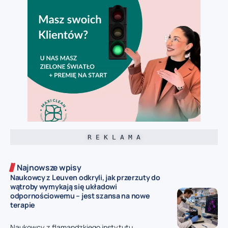
R E K L A M A
Najnowsze wpisy
Naukowcy z Leuven odkryli, jak przerzuty do
wątroby wymykają się układowi
odpornościowemu – jest szansa na nowe
terapie
Naukowcy z flamandzkiego instytutu