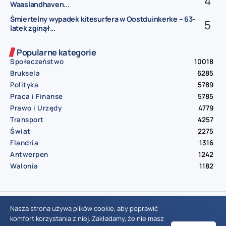
Waaslandhaven...
Śmiertelny wypadek kitesurfera w Oostduinkerke – 63-
latek zginął...
Popularne kategorie
Społeczeństwo
10018
Bruksela
6285
Polityka
5789
Praca i Finanse
5785
Prawo i Urzędy
4779
Transport
4257
Świat
2275
Flandria
1316
Antwerpen
1242
Walonia
1182
© Aktualnosci.be – All Right Reserved 2016-2026
Nasza strona używa plików cookie, aby poprawić
komfort korzystania z niej. Zakładamy, że nie masz