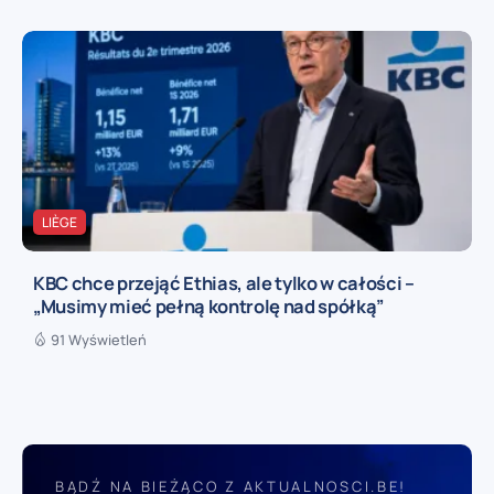
LIÈGE
KBC chce przejąć Ethias, ale tylko w całości –
„Musimy mieć pełną kontrolę nad spółką”
91 Wyświetleń
BĄDŹ NA BIEŻĄCO Z AKTUALNOSCI.BE!