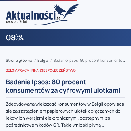
08
Aug
2026
Strona główna
Belgia
Badanie Ipsos: 80 procent konsumentów za cyfrowymi ulotkami
/
/
BELGIA
PRACA I FINANSE
SPOŁECZEŃSTWO
Badanie Ipsos: 80 procent
konsumentów za cyfrowymi ulotkami
Zdecydowana większość konsumentów w Belgii opowiada
się za zastąpieniem papierowych ulotek dołączanych do
leków ich wersjami elektronicznymi, dostępnymi za
pośrednictwem kodów QR. Takie wnioski płyną...