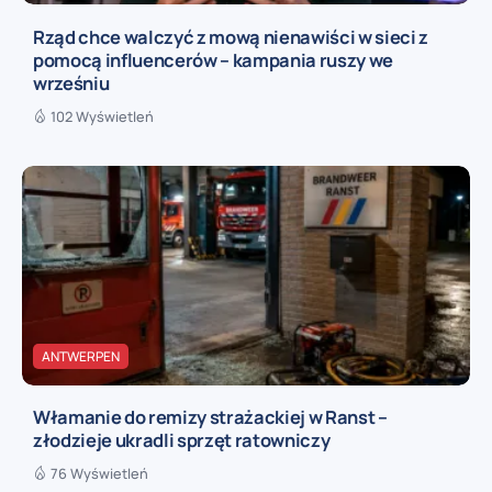
Rząd chce walczyć z mową nienawiści w sieci z
pomocą influencerów – kampania ruszy we
wrześniu
102 Wyświetleń
ANTWERPEN
Włamanie do remizy strażackiej w Ranst –
złodzieje ukradli sprzęt ratowniczy
76 Wyświetleń