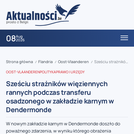
08
Aug
2026
Strona główna
Flandria
Oost-Vlaanderen
Sześciu strażników więziennych rannych podczas transferu osadzonego w zakładzie karnym w Dendermonde
/
/
/
OOST-VLAANDEREN
POLITYKA
PRAWO I URZĘDY
Sześciu strażników więziennych
rannych podczas transferu
osadzonego w zakładzie karnym w
Dendermonde
W nowym zakładzie karnym w Dendermonde doszło do
poważnego zdarzenia, w wyniku którego obrażenia