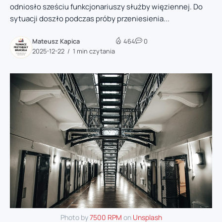
odniosło sześciu funkcjonariuszy służby więziennej. Do
sytuacji doszło podczas próby przeniesienia...
Mateusz Kapica
464
0
2025-12-22
1 min czytania
Photo by
7500 RPM
on
Unsplash