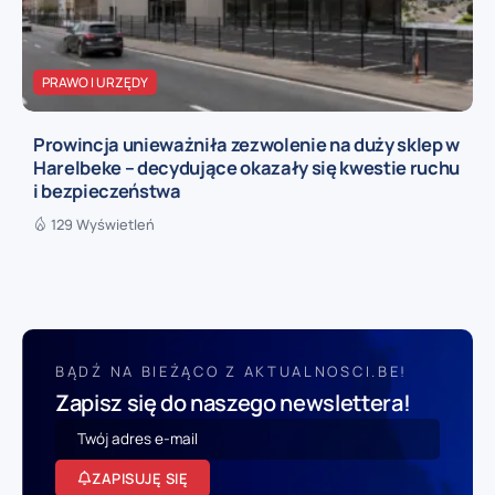
PRAWO I URZĘDY
Prowincja unieważniła zezwolenie na duży sklep w
Harelbeke – decydujące okazały się kwestie ruchu
i bezpieczeństwa
129 Wyświetleń
BĄDŹ NA BIEŻĄCO Z AKTUALNOSCI.BE!
Zapisz się do naszego newslettera!
ZAPISUJĘ SIĘ