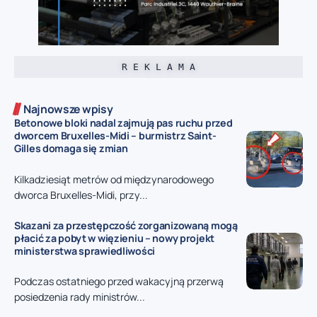
R E K L A M A
Najnowsze wpisy
Betonowe bloki nadal zajmują pas ruchu przed
dworcem Bruxelles-Midi – burmistrz Saint-
Gilles domaga się zmian
Kilkadziesiąt metrów od międzynarodowego
dworca Bruxelles-Midi, przy...
Skazani za przestępczość zorganizowaną mogą
płacić za pobyt w więzieniu – nowy projekt
ministerstwa sprawiedliwości
Podczas ostatniego przed wakacyjną przerwą
posiedzenia rady ministrów...