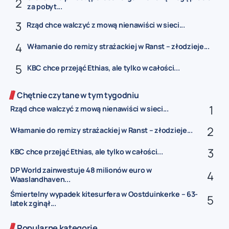
za pobyt...
Rząd chce walczyć z mową nienawiści w sieci...
Włamanie do remizy strażackiej w Ranst – złodzieje...
KBC chce przejąć Ethias, ale tylko w całości...
Chętnie czytane w tym tygodniu
Rząd chce walczyć z mową nienawiści w sieci...
Włamanie do remizy strażackiej w Ranst – złodzieje...
KBC chce przejąć Ethias, ale tylko w całości...
DP World zainwestuje 48 milionów euro w
Waaslandhaven...
Śmiertelny wypadek kitesurfera w Oostduinkerke – 63-
latek zginął...
Popularne kategorie