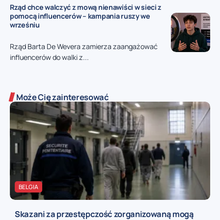
Rząd chce walczyć z mową nienawiści w sieci z
pomocą influencerów – kampania ruszy we
wrześniu
Rząd Barta De Wevera zamierza zaangażować
influencerów do walki z...
Może Cię zainteresować
BELGIA
Skazani za przestępczość zorganizowaną mogą