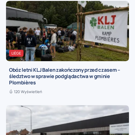
LIÈGE
Obóz letni KLJ Balen zakończony przed czasem –
śledztwo w sprawie podglądactwa w gminie
Plombières
120 Wyświetleń