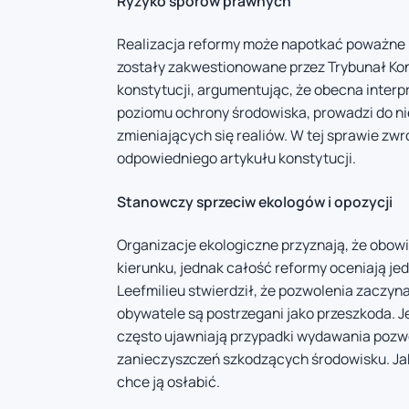
Ryzyko sporów prawnych
Realizacja reformy może napotkać poważne 
zostały zakwestionowane przez Trybunał Kon
konstytucji, argumentując, że obecna interpr
poziomu ochrony środowiska, prowadzi do n
zmieniających się realiów. W tej sprawie zwr
odpowiedniego artykułu konstytucji.
Stanowczy sprzeciw ekologów i opozycji
Organizacje ekologiczne przyznają, że obow
kierunku, jednak całość reformy oceniają j
Leefmilieu stwierdził, że pozwolenia zaczyn
obywatele są postrzegani jako przeszkoda. 
często ujawniają przypadki wydawania pozw
zanieczyszczeń szkodzących środowisku. Jak
chce ją osłabić.