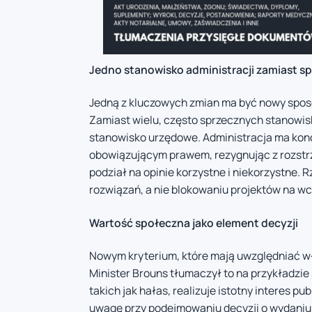
Jedno stanowisko administracji zamiast sp
Jedną z kluczowych zmian ma być nowy sposó
Zamiast wielu, często sprzecznych stanowis
stanowisko urzędowe. Administracja ma konc
obowiązującym prawem, rezygnując z rozstrz
podział na opinie korzystne i niekorzystne.
rozwiązań, a nie blokowaniu projektów na w
Wartość społeczna jako element decyzji
Nowym kryterium, które mają uwzględniać wł
Minister Brouns tłumaczył to na przykładzie 
takich jak hałas, realizuje istotny interes p
uwagę przy podejmowaniu decyzji o wydaniu