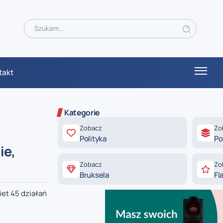
takt
Kategorie
Zobacz
Zo
Polityka
Po
ie,
Zobacz
Zo
Bruksela
Fl
et 45 działań