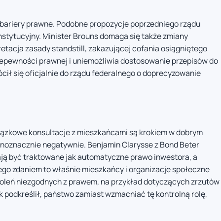
bariery prawne. Podobne propozycje poprzedniego rządu
stytucyjny. Minister Brouns domaga się także zmiany
etacja zasady standstill, zakazującej cofania osiągniętego
iepewności prawnej i uniemożliwia dostosowanie przepisów do
ócił się oficjalnie do rządu federalnego o doprecyzowanie
iązkowe konsultacje z mieszkańcami są krokiem w dobrym
ednoznacznie negatywnie. Benjamin Clarysse z Bond Beter
ają być traktowane jak automatyczne prawo inwestora, a
Jego zdaniem to właśnie mieszkańcy i organizacje społeczne
oleń niezgodnych z prawem, na przykład dotyczących zrzutów
 podkreślił, państwo zamiast wzmacniać tę kontrolną rolę,