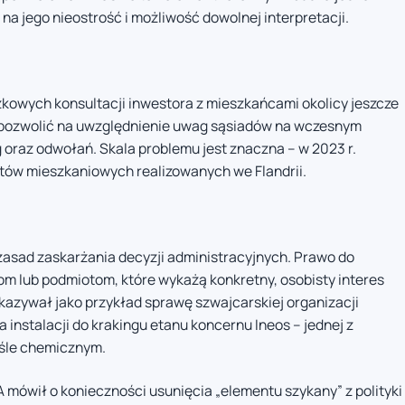
na jego nieostrość i możliwość dowolnej interpretacji.
owych konsultacji inwestora z mieszkańcami okolicy jeszcze
 pozwolić na uwzględnienie uwag sąsiadów na wczesnym
g oraz odwołań. Skala problemu jest znaczna – w 2023 r.
któw mieszkaniowych realizowanych we Flandrii.
zasad zaskarżania decyzji administracyjnych. Prawo do
 lub podmiotom, które wykażą konkretny, osobisty interes
kazywał jako przykład sprawę szwajcarskiej organizacji
 instalacji do krakingu etanu koncernu Ineos – jednej z
yśle chemicznym.
A mówił o konieczności usunięcia „elementu szykany” z polityki