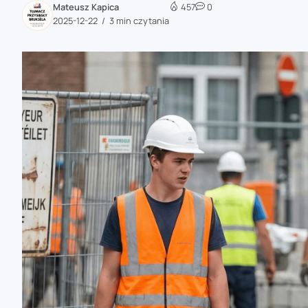
Mateusz Kapica
457
0
zaobserwuj nas
2025-12-22
3 min czytania
zaobserwuj nas
zaobserwuj nas
zaobserwuj nas