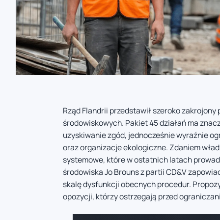
Rząd Flandrii przedstawił szeroko zakrojon
środowiskowych. Pakiet 45 działań ma znacz
uzyskiwanie zgód, jednocześnie wyraźnie o
oraz organizacje ekologiczne. Zdaniem wład
systemowe, które w ostatnich latach prowadz
środowiska Jo Brouns z partii CD&V zapowiad
skalę dysfunkcji obecnych procedur. Propoz
opozycji, którzy ostrzegają przed ogranicza