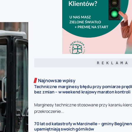
R E K L A M A
Najnowsze wpisy
Techniczne marginesy błędu przy pomiarze prędk
bez zmian – w weekend krajowy maraton kontroli
Marginesy techniczne stosowane przy karaniu kie
przekroczenie...
70 lat od katastrofy w Marcinelle – gminy Begijnen
upamiętniają swoich górników