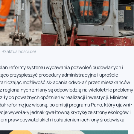
© aktualnosci.de/
y plan reformy systemu wydawania pozwoleń budowlanych i
ąco przyspieszyć procedury administracyjne i uprościć
graniczając możliwość składania odwołań przez mieszkańców
z regionalnych zmiany są odpowiedzią na wieloletnie problemy
iły do poważnych opóźnień w realizacji inwestycji. Minister
ał reformę już wiosną, po emisji programu Pano, który ujawnił
ycje wywołały jednak gwałtowną krytykę ze strony ekologów i
niem praw obywatelskich i osłabieniem ochrony środowiska.