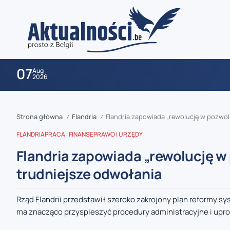
07
Aug
2026
Strona główna
Flandria
Flandria zapowiada „rewolucję w pozwol
/
/
FLANDRIA
PRACA I FINANSE
PRAWO I URZĘDY
Flandria zapowiada „rewolucję w
trudniejsze odwołania
zaobserwuj nas
Rząd Flandrii przedstawił szeroko zakrojony plan reformy
ma znacząco przyspieszyć procedury administracyjne i uproś
zaobserwuj nas