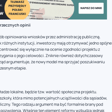
rzecznych opinii
b opiniowania wniosków przez administrację publiczną.
k różnych instytucji, inwestorzy mają otrzymywać jedno spójne
entrować się wyłącznie na ocenie zgodności projektu z
ygania o jego celowości. Zniknie również dotychczasowy
 Rząd argumentuje, że nowy model ma sprzyjać poszukiwaniu
czesnym etapie.
adze lokalne, będzie tzw. wartość społeczna projektu.
szkoły, która mimo potencjalnych uciążliwości dla sąsiadów,
ubliczny. Tego rodzaju argument ma być formalnie brany pod
 pozwolenia. Właśnie ten element reformy wzbudza jednak