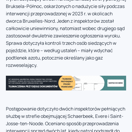
Bruksela-Północ, oskarżonych o nadużycie siły podczas
interwencji przeprowadzonej w 2023 r. w okolicach
dworca Bruxelles-Nord. Jeden z inspektorów został
całkowicie uniewinniony, natomiast wobec drugiego sąd
zastosował dwuletnie zawieszenie ogłoszenia wyroku.
Sprawa dotyczyła kontroli trzech osób siedzących w
pojeździe, które – według ustaleń – miały wdychać
podtlenek azotu, potocznie określany jako gaz
rozweselający.
Postępowanie dotyczyło dwóch inspektorów pełniących
służbę w strefie obejmującej Schaerbeek, Evere i Saint-
Josse-ten-Noode. Oceniano sposób przeprowadzenia
interwencji sprzed dwóch lat, kiedy patrol podszedł do