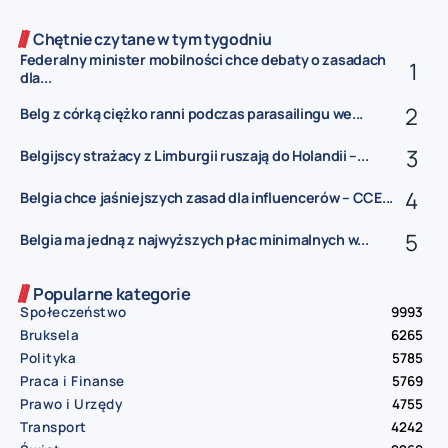
Chętnie czytane w tym tygodniu
Federalny minister mobilności chce debaty o zasadach
dla...
Belg z córką ciężko ranni podczas parasailingu we...
Belgijscy strażacy z Limburgii ruszają do Holandii –...
Belgia chce jaśniejszych zasad dla influencerów – CCE...
Belgia ma jedną z najwyższych płac minimalnych w...
Popularne kategorie
Społeczeństwo
9993
Bruksela
6265
Polityka
5785
Praca i Finanse
5769
Prawo i Urzędy
4755
Transport
4242