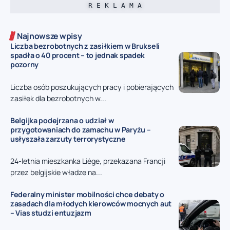
R E K L A M A
Najnowsze wpisy
Liczba bezrobotnych z zasiłkiem w Brukseli
spadła o 40 procent – to jednak spadek
pozorny
Liczba osób poszukujących pracy i pobierających
zasiłek dla bezrobotnych w...
Belgijka podejrzana o udział w
przygotowaniach do zamachu w Paryżu –
usłyszała zarzuty terrorystyczne
24-letnia mieszkanka Liège, przekazana Francji
przez belgijskie władze na...
Federalny minister mobilności chce debaty o
zasadach dla młodych kierowców mocnych aut
– Vias studzi entuzjazm