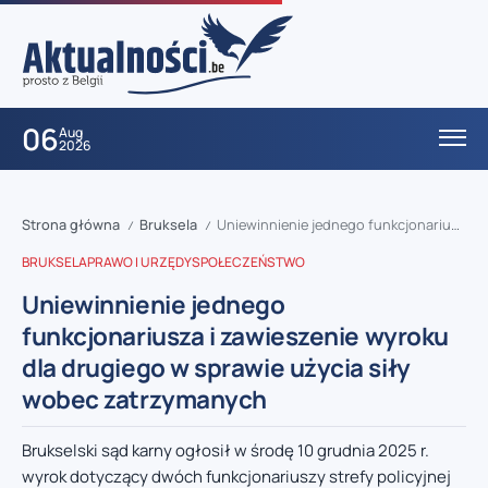
06
Aug
2026
Strona główna
Bruksela
Uniewinnienie jednego funkcjonariusza i zawieszenie wyroku dla drugiego w sprawie użycia siły wobec zatrzymanych
/
/
BRUKSELA
PRAWO I URZĘDY
SPOŁECZEŃSTWO
Uniewinnienie jednego
funkcjonariusza i zawieszenie wyroku
dla drugiego w sprawie użycia siły
wobec zatrzymanych
Brukselski sąd karny ogłosił w środę 10 grudnia 2025 r.
wyrok dotyczący dwóch funkcjonariuszy strefy policyjnej