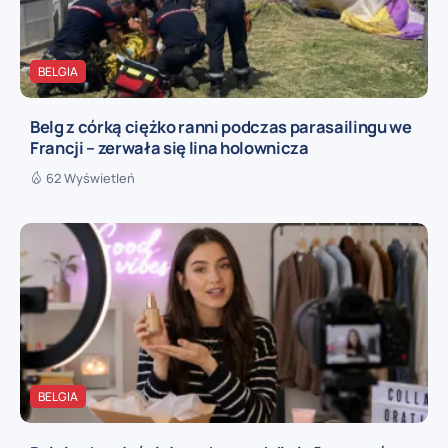
BELGIA
Belg z córką ciężko ranni podczas parasailingu we
Francji – zerwała się lina holownicza
62 Wyświetleń
BELGIA