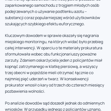
zaparkowanego samochodu z trojgiem młodych osób
podejrzewanych o używanie podtlenku azotu –
substancji coraz popularniejszej wśród użytkowników
szukających szybkiego efektu euforycznego.
Kluczowym dowodem w sprawie okazały się nagrania
miejskiego monitoringu, na których widać było przebieg
całej interwencji. W oparciu o te materiały prokuratura
sformułowała wobec obu funkcjonariuszy poważne
zarzuty. Zdaniem oskarżyciela jeden z policjantów miał
kopnąć zatrzymanego w klatkę piersiową, a wszyscy
trzej obecni w pojeździe mieli otrzymać łącznie co
najmniej pięć uderzeń w twarz. W konsekwencji
prokurator wnosił o kary od trzech do czterech miesięcy
pozbawienia wolności.
Po analizie dowodów sąd doszedł jednak do odmiennych
wniosków. W przypadku jednego z policjantów uznano,