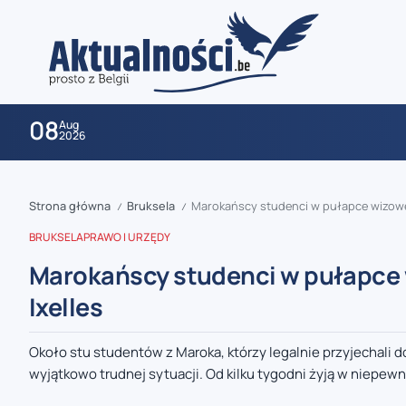
08
Aug
2026
Strona główna
Bruksela
Marokańscy studenci w pułapce wizowej 
/
/
BRUKSELA
PRAWO I URZĘDY
Marokańscy studenci w pułapce w
Ixelles
zaobserwuj nas
Około stu studentów z Maroka, którzy legalnie przyjechali d
wyjątkowo trudnej sytuacji. Od kilku tygodni żyją w niepewno
zaobserwuj nas