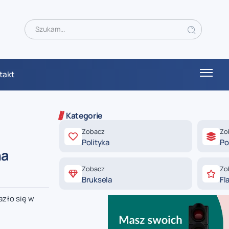
takt
Kategorie
Zobacz
Zo
Polityka
Po
na
Zobacz
Zo
Bruksela
Fl
azło się w