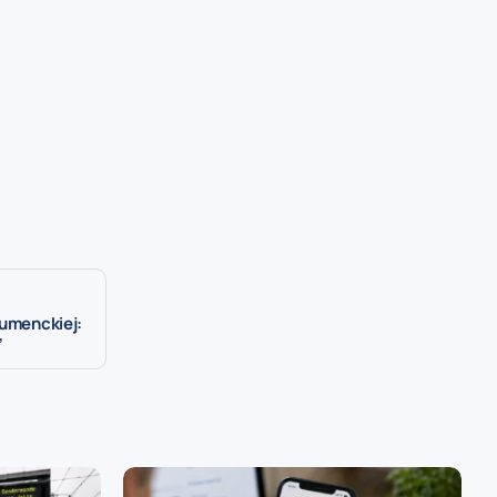
sumenckiej:
”