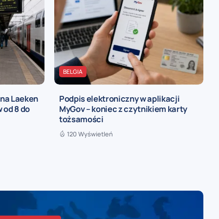
BELGIA
 na Laeken
Podpis elektroniczny w aplikacji
 od 8 do
MyGov – koniec z czytnikiem karty
tożsamości
120 Wyświetleń