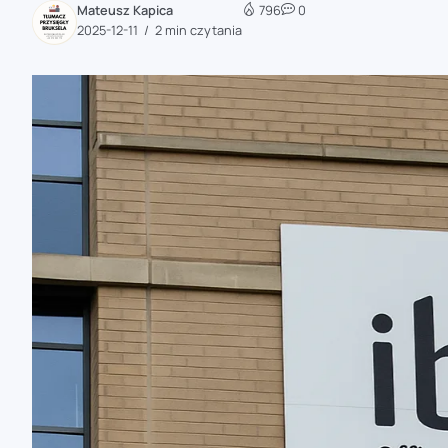
Mateusz Kapica
796
0
zaobserwuj nas
2025-12-11
2 min czytania
zaobserwuj nas
zaobserwuj nas
zaobserwuj nas