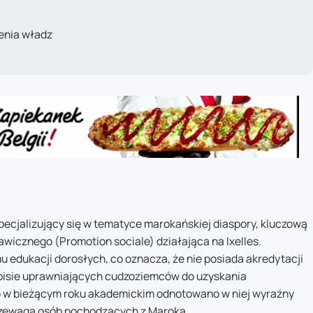
enia władz
specjalizujący się w tematyce marokańskiej diaspory, kluczową
awicznego (Promotion sociale) działająca na Ixelles.
 edukacji dorosłych, co oznacza, że nie posiada akredytacji
isie uprawniających cudzoziemców do uzyskania
 w bieżącym roku akademickim odnotowano w niej wyraźny
przewagą osób pochodzących z Maroka.