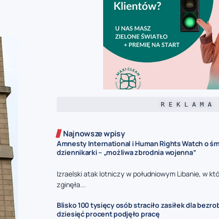
R E K L A M A
Najnowsze wpisy
Amnesty International i Human Rights Watch o śmi
dziennikarki – „możliwa zbrodnia wojenna”
Izraelski atak lotniczy w południowym Libanie, w kt
zginęła...
Blisko 100 tysięcy osób straciło zasiłek dla bezro
dziesięć procent podjęło pracę