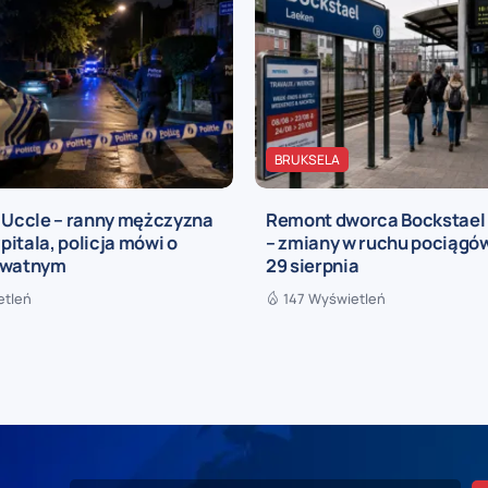
BRUKSELA
a Uccle – ranny mężczyzna
Remont dworca Bockstael
zpitala, policja mówi o
– zmiany w ruchu pociągów
ywatnym
29 sierpnia
etleń
147 Wyświetleń