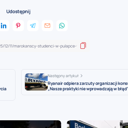
Udostępnij
Następny artykuł
Ryanair odpiera zarzuty organizacji kon
ycia
„Nasze praktyki nie wprowadzają w błąd