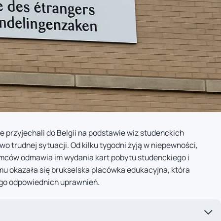
e przyjechali do Belgii na podstawie wiz studenckich
wo trudnej sytuacji. Od kilku tygodni żyją w niepewności,
emców odmawia im wydania kart pobytu studenckiego i
mu okazała się brukselska placówka edukacyjna, która
go odpowiednich uprawnień.