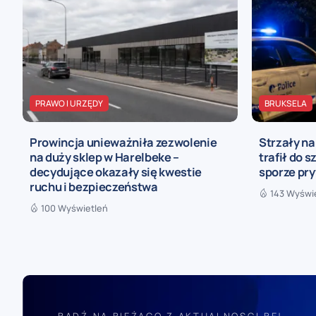
PRAWO I URZĘDY
BRUKSELA
Prowincja unieważniła zezwolenie
Strzały n
na duży sklep w Harelbeke –
trafił do s
decydujące okazały się kwestie
sporze pr
ruchu i bezpieczeństwa
143 Wyświ
100 Wyświetleń
BĄDŹ NA BIEŻĄCO Z AKTUALNOSCI.BE!