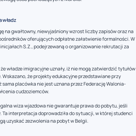
a władz
 na gwałtowny, niewyjaśniony wzrost liczby zapisów oraz na
ośredników oferujących odpłatne załatwienie formalności. W
nicjałach S.Z., podejrzewaną o organizowanie rekrutacji za
że władze imigracyjne uznały, iż nie mogą zatwierdzić tytułów
 Wskazano, że projekty edukacyjne przedstawiane przy
ż sama placówka nie jest uznana przez Federację Walonia-
tałcenia cudzoziemców.
galna wiza wjazdowa nie gwarantuje prawa do pobytu, jeśli
 Ta interpretacja doprowadziła do sytuacji, w której studenci
ą uzyskać zezwolenia na pobyt w Belgii.